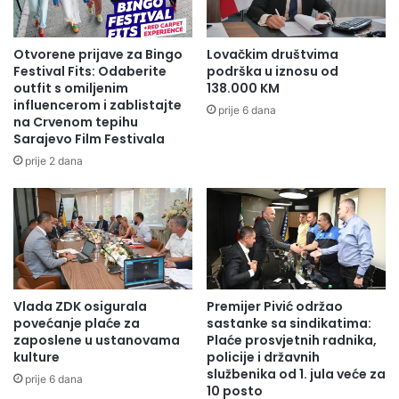
Otvorene prijave za Bingo
Lovačkim društvima
Festival Fits: Odaberite
podrška u iznosu od
outfit s omiljenim
138.000 KM
influencerom i zablistajte
prije 6 dana
na Crvenom tepihu
Sarajevo Film Festivala
prije 2 dana
Vlada ZDK osigurala
Premijer Pivić održao
povećanje plaće za
sastanke sa sindikatima:
zaposlene u ustanovama
Plaće prosvjetnih radnika,
kulture
policije i državnih
službenika od 1. jula veće za
prije 6 dana
10 posto