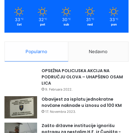
33
32
30
31
33
℃
℃
℃
℃
℃
čet
pet
sub
ned
pon
Popularno
Nedavno
OPSEŽNA POLICIJSKA AKCIJA NA
PODRUČJU OLOVA – UHAPŠENO OSAM
LICA
9. Februara 2022.
Obavijest za isplatu jednokratne
novčane naknade u iznosu od 100 KM
17. Novembra 2023.
Zašto državne institucije ignorišu
potragu za nestalim H.F. iz Čuništa -