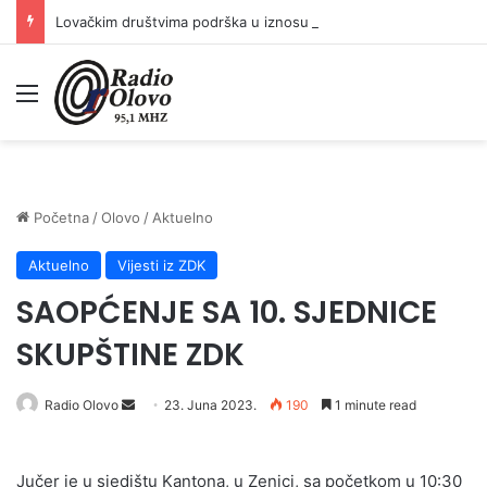
Lovačkim društvima podrška u iznosu od 138.000 KM
Meni
Početna
/
Olovo
/
Aktuelno
Aktuelno
Vijesti iz ZDK
SAOPĆENJE SA 10. SJEDNICE
SKUPŠTINE ZDK
Send
Radio Olovo
23. Juna 2023.
190
1 minute read
an
email
Jučer je u sjedištu Kantona, u Zenici, sa početkom u 10:30