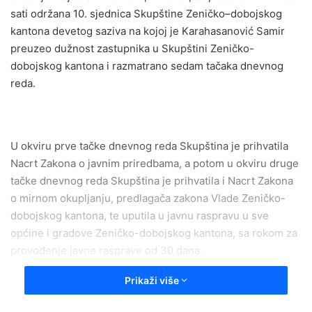
sati održana 10. sjednica Skupštine Zeničko–dobojskog
kantona devetog saziva na kojoj je Karahasanović Samir
preuzeo dužnost zastupnika u Skupštini Zeničko-
dobojskog kantona i razmatrano sedam tačaka dnevnog
reda.
U okviru prve tačke dnevnog reda Skupština je prihvatila
Nacrt Zakona o javnim priredbama, a potom u okviru druge
tačke dnevnog reda Skupština je prihvatila i Nacrt Zakona
o mirnom okupljanju, predlagača zakona Vlade Zeničko-
dobojskog kantona, te uputila u javnu raspravu u sve
općine i gradove Zeničko-dobojskog kantona, sa rokom za
provođenje javne rasprave od 30 dana.
Prikaži više
U okviru treće tačke dnevnog reda Skupština je donijela