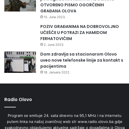
OTVORENO PISMO OGORČENIH
GRAĐANA OLOVA
15. Juna 2023.
POZIV GRAĐANIMA NA DOBROVOLJNO
UČEŠĆE U POTRAZI ZA HAMIDOM
FERHATOVIĆEM
2. Juna 2023.
Dom zdravlja sa stacionarom Olovo
uveo nove telefonske linije za kontakt s
pacijentima
18. Januara 2022.
Radio Olovo
Program se emituje 24. sata dnevno na 95,1 MHz i na internetu
putem linka na našoj zvaničnoj web str www.radio.olovo.ba gdje
svakodnevno objavljujemo aktuelne sadržaje o događajima iz Olova