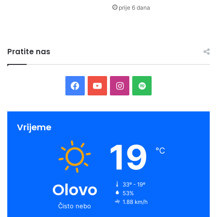
prije 6 dana
Pratite nas
Facebook
YouTube
Instagram
Spotify
Vrijeme
19
℃
Olovo
33º - 19º
53%
1.88 km/h
Čisto nebo