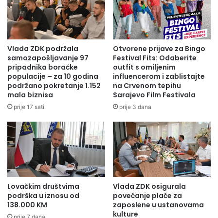
Vlada ZDK podržala
Otvorene prijave za Bingo
samozapošljavanje 97
Festival Fits: Odaberite
pripadnika boračke
outfit s omiljenim
populacije – za 10 godina
influencerom i zablistajte
podržano pokretanje 1.152
na Crvenom tepihu
mala biznisa
Sarajevo Film Festivala
prije 17 sati
prije 3 dana
Lovačkim društvima
Vlada ZDK osigurala
podrška u iznosu od
povećanje plaće za
138.000 KM
zaposlene u ustanovama
kulture
prije 7 dana