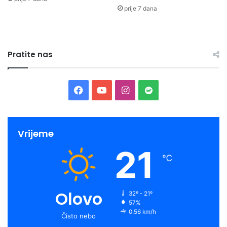
prije 7 dana
Pratite nas
Facebook
YouTube
Instagram
Spotify
Vrijeme
21
℃
Olovo
32º - 21º
57%
0.56 km/h
Čisto nebo