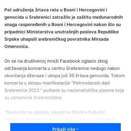
email
Pet udruženja žrtava rata u Bosni i Hercegovini i
genocida u Srebrenici zatražilo je zaštitu međunarodnih
snaga raspoređenih u Bosni i Hercegovini nakon što su
pripadnici Ministarstva unutrašnjih poslova Republike
Srpske uhapsili srebreničkog povratnika Mirsada
Omerovića.
On se na društvenoj mreži Facebook oglasio zbog
održavanja koncerta u centru Srebrenice nedugo nakon
okončanja dženaze i ukopa još 30 žrtava genocida. Tokom
koncerta u sklopu manifestacije “Petrovdanski dani
Srebrenice 2023.” puštane su nacionalističke pjesme koje
su uznemirile Srebreničane.
“Nastavlja se agonija, napad na Muniru Subašić,
Višegrad, Bratunac i mnoga druga mjesta u Republici
Srpskoj, gdje su povratnici Bošnjaci doživjeli i
Prikaži više