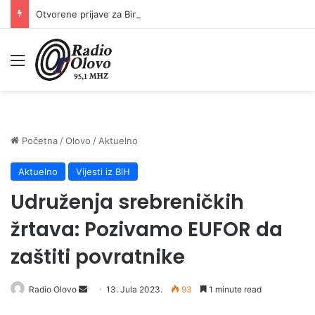
Otvorene prijave za Bingo Festival Fits: Odaberite outfit s omiljenim influencerom i zablistajte na Crvenom tepihu Sarajevo Film Festivala
Meni
Početna
/
Olovo
/
Aktuelno
Aktuelno
Vijesti iz BiH
Udruženja srebreničkih
žrtava: Pozivamo EUFOR da
zaštiti povratnike
Send
Radio Olovo
13. Jula 2023.
93
1 minute read
an