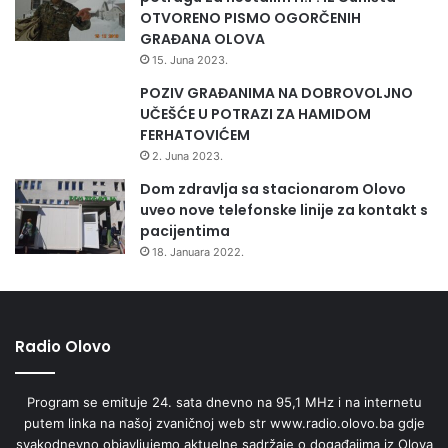
OTVORENO PISMO OGORČENIH
GRAĐANA OLOVA
15. Juna 2023.
POZIV GRAĐANIMA NA DOBROVOLJNO
UČEŠĆE U POTRAZI ZA HAMIDOM
FERHATOVIĆEM
2. Juna 2023.
Dom zdravlja sa stacionarom Olovo
uveo nove telefonske linije za kontakt s
pacijentima
18. Januara 2022.
Radio Olovo
Program se emituje 24. sata dnevno na 95,1 MHz i na internetu
putem linka na našoj zvaničnoj web str www.radio.olovo.ba gdje
svakodnevno objavljujemo aktuelne sadržaje o događajima iz Olova