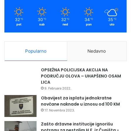
32
30
32
34
35
℃
℃
℃
℃
℃
pet
sub
ned
pon
uto
Popularno
Nedavno
OPSEŽNA POLICIJSKA AKCIJA NA
PODRUČJU OLOVA – UHAPŠENO OSAM
LICA
9. Februara 2022.
Obavijest za isplatu jednokratne
novčane naknade u iznosu od 100 KM
17. Novembra 2023.
Zašto državne institucije ignorišu
potragu za nestalim H.F. iz Čuništa -