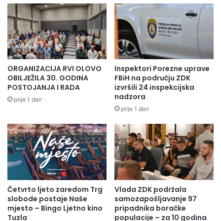
ORGANIZACIJA RVI OLOVO
Inspektori Porezne uprave
OBILJEŽILA 30. GODINA
FBiH na području ZDK
POSTOJANJA I RADA
izvršili 24 inspekcijska
nadzora
prije 1 dan
prije 1 dan
Četvrto ljeto zaredom Trg
Vlada ZDK podržala
slobode postaje Naše
samozapošljavanje 97
mjesto – Bingo Ljetno kino
pripadnika boračke
Tuzla
populacije – za 10 godina