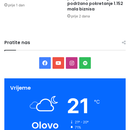
podržano pokretanje 1.152
prije 1 dan
mala biznisa
prije 2 dana
Pratite nas
Facebook
YouTube
Instagram
Spotify
Vrijeme
21
℃
Olovo
21º - 20º
71%