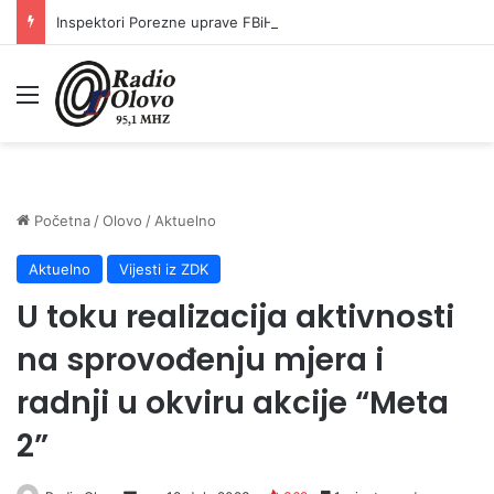
Inspektori Porezne uprave FBiH na području ZDK izvršili 24 inspekcijska nadzora
Meni
Početna
/
Olovo
/
Aktuelno
Aktuelno
Vijesti iz ZDK
U toku realizacija aktivnosti
na sprovođenju mjera i
radnji u okviru akcije “Meta
2”