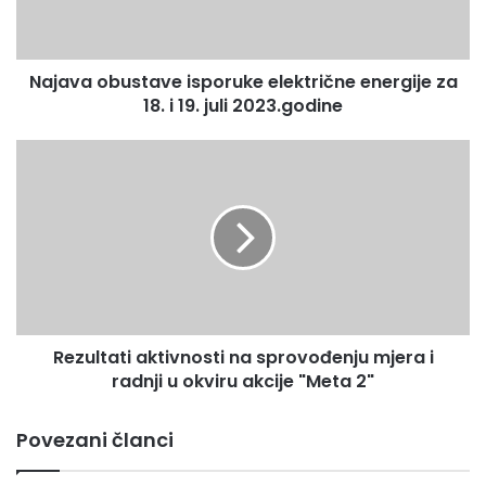
Po okončanju navedenih aktivnosti, moći ćemo potvrditi
18.
više informacija o rezultatima akcije kao i postupanju sa
i
licima koja su meta akcije.
19.
Najava obustave isporuke električne energije za
juli
2023.godine
18. i 19. juli 2023.godine
Odsjek za odnose sa javnošću,
Rezultati
analitiku i planiranje
aktivnosti
na
sprovođenju
mjera
i
radnji
u
okviru
Rezultati aktivnosti na sprovođenju mjera i
akcije
"Meta
radnji u okviru akcije "Meta 2"
2"
Povezani članci