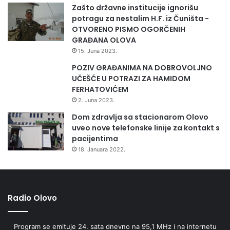
Zašto državne institucije ignorišu
potragu za nestalim H.F. iz Čuništa -
OTVORENO PISMO OGORČENIH
GRAĐANA OLOVA
15. Juna 2023.
POZIV GRAĐANIMA NA DOBROVOLJNO
UČEŠĆE U POTRAZI ZA HAMIDOM
FERHATOVIĆEM
2. Juna 2023.
Dom zdravlja sa stacionarom Olovo
uveo nove telefonske linije za kontakt s
pacijentima
18. Januara 2022.
Radio Olovo
Program se emituje 24. sata dnevno na 95,1 MHz i na internetu