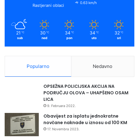
0.63 km/h
Rastjerani oblaci
21
30
34
34
32
℃
℃
℃
℃
℃
sub
ned
pon
uto
sri
Popularno
Nedavno
OPSEŽNA POLICIJSKA AKCIJA NA
PODRUČJU OLOVA – UHAPŠENO OSAM
LICA
9. Februara 2022.
Obavijest za isplatu jednokratne
novčane naknade u iznosu od 100 KM
17. Novembra 2023.