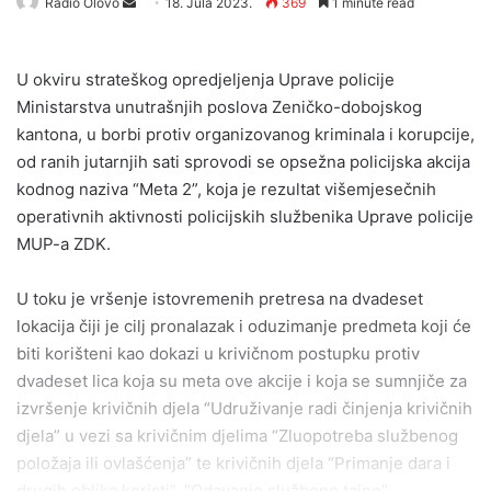
Send
Radio Olovo
18. Jula 2023.
369
1 minute read
an
email
U okviru strateškog opredjeljenja Uprave policije
Ministarstva unutrašnjih poslova Zeničko-dobojskog
kantona, u borbi protiv organizovanog kriminala i korupcije,
od ranih jutarnjih sati sprovodi se opsežna policijska akcija
kodnog naziva “Meta 2”, koja je rezultat višemjesečnih
operativnih aktivnosti policijskih službenika Uprave policije
MUP-a ZDK.
U toku je vršenje istovremenih pretresa na dvadeset
lokacija čiji je cilj pronalazak i oduzimanje predmeta koji će
biti korišteni kao dokazi u krivičnom postupku protiv
dvadeset lica koja su meta ove akcije i koja se sumnjiče za
izvršenje krivičnih djela “Udruživanje radi činjenja krivičnih
djela” u vezi sa krivičnim djelima “Zluopotreba službenog
položaja ili ovlašćenja” te krivičnih djela “Primanje dara i
drugih oblika koristi” ,”Odavanje službene tajne”,