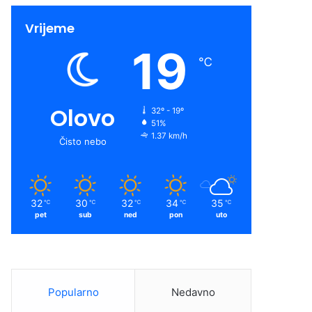
Vrijeme
19
℃
Olovo
32º - 19º
51%
1.37 km/h
Čisto nebo
32
30
32
34
35
℃
℃
℃
℃
℃
pet
sub
ned
pon
uto
Popularno
Nedavno