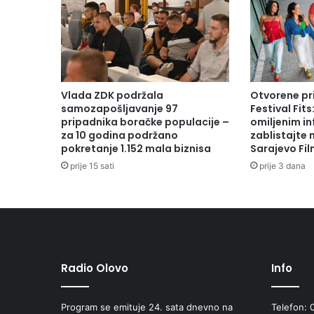
Vlada ZDK podržala
Otvorene pr
samozapošljavanje 97
Festival Fits
pripadnika boračke populacije –
omiljenim in
za 10 godina podržano
zablistajte
pokretanje 1.152 mala biznisa
Sarajevo Fil
prije 15 sati
prije 3 dana
Radio Olovo
Info
Program se emituje 24. sata dnevno na
Telefon: 