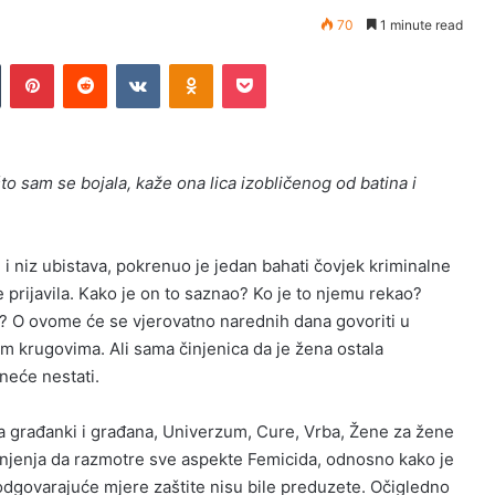
70
1 minute read
n
Tumblr
Pinterest
Reddit
VKontakte
Odnoklassniki
Pocket
što sam se bojala, kaže ona lica izobličenog od batina i
 i niz ubistava, pokrenuo je jedan bahati čovjek kriminalne
je prijavila. Kako je on to saznao? Ko je to njemu rekao?
io? O ovome će se vjerovatno narednih dana govoriti u
im krugovima. Ali sama činjenica da je žena ostala
neće nestati.
va građanki i građana, Univerzum, Cure, Vrba, Žene za žene
onjenja da razmotre sve aspekte Femicida, odnosno kako je
o odgovarajuće mjere zaštite nisu bile preduzete. Očigledno