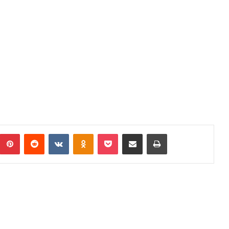
umblr
Pinterest
Reddit
VKontakte
Odnoklassniki
Pocket
Podijeli putem Emaila
Print