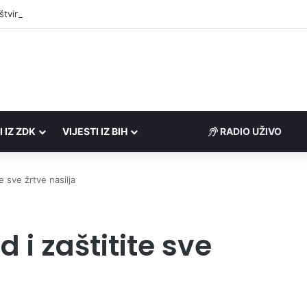
štvima podrška u iznosu od 138.000 KM
I IZ ZDK
VIJESTI IZ BIH
RADIO UŽIVO
e sve žrtve nasilja
 i zaštitite sve