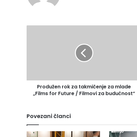
Produžen
rok
za
takmičenje
za
mlade
„Films
for
Future
Produžen rok za takmičenje za mlade
/
Filmovi
„Films for Future / Filmovi za budućnost“
za
budućnost“
Povezani članci