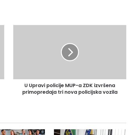
U
Upravi
policije
MUP-
a
ZDK
izvršena
primopredaja
tri
U Upravi policije MUP-a ZDK izvršena
nova
policijska
primopredaja tri nova policijska vozila
vozila