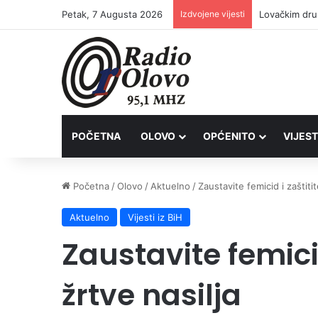
Petak, 7 Augusta 2026
Izdvojene vijesti
Lovačkim dru
POČETNA
OLOVO
OPĆENITO
VIJEST
Početna
/
Olovo
/
Aktuelno
/
Zaustavite femicid i zaštitit
Aktuelno
Vijesti iz BiH
Zaustavite femicid
žrtve nasilja