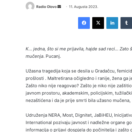
Send
Radio Olovo
11. Augusta 2023.
an
Facebook
X
LinkedI
email
K… jedna, što si me prijavila, hajde sad reci… Zato 
mučenja
. Pucanj.
Užasna tragedija koja se desila u Gradačcu, femicid
prošlosti . Maltretirana očigledno i ranije, žena ga 
Zašto niko nije reagovao? Zašto je niko nije zaštit
javnom prostoru, akademskim, policijskim, tužilačk
nezaštićena i da je prije smrti bila užasno mučena, 
Udruženja NERA, Most, Dignitet, JaBiHEU, Inicijati
International pozivaju javnost i nadležne organe g
informacija o prijavi dospjela do počinitelja i zašt