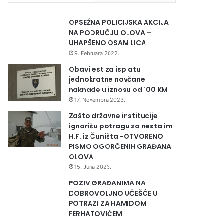
OPSEŽNA POLICIJSKA AKCIJA
NA PODRUČJU OLOVA –
UHAPŠENO OSAM LICA
9. Februara 2022.
Obavijest za isplatu
jednokratne novčane
naknade u iznosu od 100 KM
17. Novembra 2023.
Zašto državne institucije
ignorišu potragu za nestalim
H.F. iz Čuništa -OTVORENO
PISMO OGORČENIH GRAĐANA
OLOVA
15. Juna 2023.
POZIV GRAĐANIMA NA
DOBROVOLJNO UČEŠĆE U
POTRAZI ZA HAMIDOM
FERHATOVIĆEM