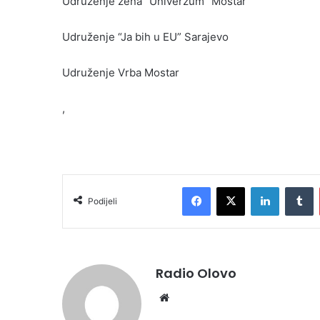
Udruženje žena “Univerzum” Mostar
Udruženje “Ja bih u EU” Sarajevo
Udruženje Vrba Mostar
,
Facebook
X
LinkedIn
T
Podijeli
Radio Olovo
Website