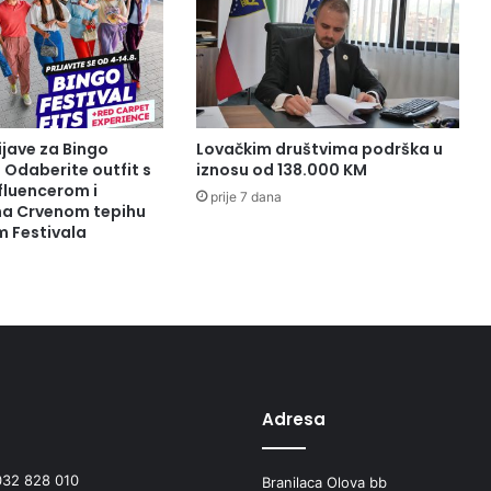
ijave za Bingo
Lovačkim društvima podrška u
: Odaberite outfit s
iznosu od 138.000 KM
fluencerom i
prije 7 dana
 na Crvenom tepihu
m Festivala
Adresa
032 828 010
Branilaca Olova bb