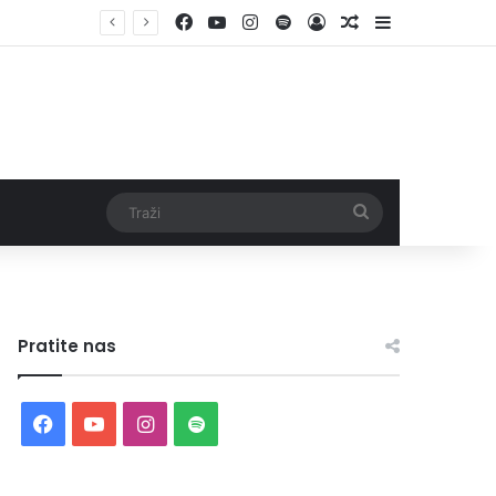
Facebook
YouTube
Instagram
Spotify
Log In
Random Article
Sidebar
Traži
Pratite nas
Facebook
YouTube
Instagram
Spotify