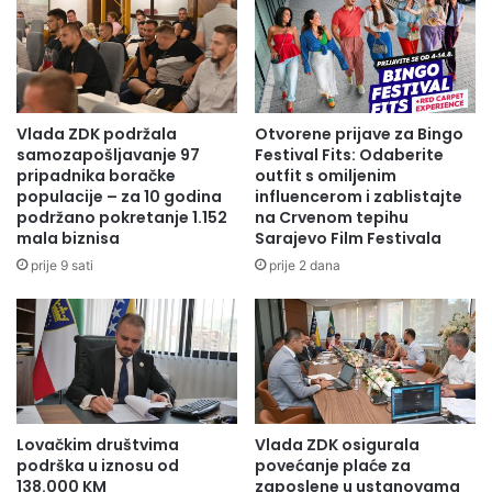
HR prakse.
Priznanja za Najbolju HR praksu u BiH!
I ove godine, uz specijalna predavanja stručnjaka,
Vlada ZDK podržala
Otvorene prijave za Bingo
centralno mjesto zauzima predstavljanje i izbor za Najbolje
samozapošljavanje 97
Festival Fits: Odaberite
pripadnika boračke
outfit s omiljenim
HR prakse Bosne i Hercegovine. Ovaj dio konferencije
populacije – za 10 godina
influencerom i zablistajte
omogućava učesnicima da se upoznaju sa praktičnim
podržano pokretanje 1.152
na Crvenom tepihu
iskustvima kompanija iz BiH koje mogu primijeniti i u svom
mala biznisa
Sarajevo Film Festivala
okruženju. Pored toga, cilj je nagraditi najbolje HR prakse i
prije 9 sati
prije 2 dana
motivirati kompanije da uvode pozitivne promjene.
HR praksu možete prijaviti najdalje do
21. septembra 2023.
godine putem web stranice
www.drive.ba
odnosno
putem
linka
.
Lovačkim društvima
Vlada ZDK osigurala
Za DRIVE 2023 konferenciju se možete prijaviti putem
podrška u iznosu od
povećanje plaće za
web stranice
www.drive.ba
ili putem
linka
.
138.000 KM
zaposlene u ustanovama