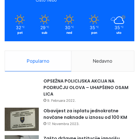
32
29
30
35
35
℃
℃
℃
℃
℃
pet
sub
ned
pon
uto
Popularno
Nedavno
OPSEŽNA POLICIJSKA AKCIJA NA
PODRUČJU OLOVA – UHAPŠENO OSAM
LICA
9. Februara 2022.
Obavijest za isplatu jednokratne
novčane naknade u iznosu od 100 KM
17. Novembra 2023.
Zašto državne institucije ignorišu