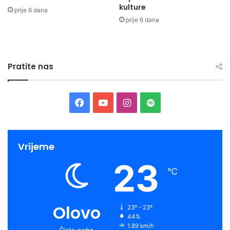
kulture
prije 6 dana
prije 6 dana
Organizator konferencije je
Kolektiv d.o.o/
MojPosao.ba
,
a
ovogodišnji
zlatni sponzor drive Leadership & Talent
konferencije je: Raiffeisen Bank
.
Pratite nas
Facebook
YouTube
Instagram
Spotify
Vrijeme
23
℃
Olovo
23º - 23º
44%
1.89 km/h
Čisto nebo