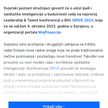
email
Svjetski poznati stručnjaci govorit će o ulozi ljudi i
vještačke inteligencije u budućnosti rada na najvećoj
Leadership & Talent konferenciji u BiH,
DRIVE 2023
, koja
će se održati 4. oktobra 2023. godine u Sarajevu, u
organizaciji portala
MojPosao.ba
Svjedoci smo promjena i drugačijih zahtjeva na tržištu
rada! Dolaze nove radne snage koje ne prate tradicionalne
načine poslovanja i postavljaju nove trendove! Također sve
prisutniji su novi modeli rada i korištenje vještačke
inteligencije. Konferencija
DRIVE
ponudit će strategije,
taktike i alate za privlačenje i zadržavanje talenata, vođenje
ljudi u vremenima promjena te pokušati odgovoriti na
pitanje: kome pripada budućnost rada? Namijenjena je
svima čiji posao podrazumijeva upravljanje i razvoj ljudi.
Konferencija okuplja vodeće stručnjake i inspirativne
govornike u području upravljanja ljudskim resursima,
Prikaži više