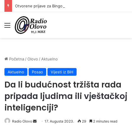
Otvorene prijave za Bingo Festival Fits: Odaberite outfit s omiljenim influencerom i zablistajte na Crvenom tepihu Sarajevo Film Festivala
Meni
Početna
/
Olovo
/
Aktuelno
Aktuelno
Posao
Vijesti iz BiH
Da li budućnost tržišta rada
pripada ljudima ili vještačkoj
inteligenciji?
Send
Radio Olovo
17. Augusta 2023.
29
2 minutes read
an