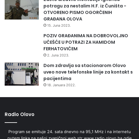
potragu za nestalim H.F. iz Čuništa -
OTVORENO PISMO OGORČENIH
GRAĐANA OLOVA
15. Juna 2023.
POZIV GRAĐANIMA NA DOBROVOLJNO
UČEŠĆE U POTRAZI ZA HAMIDOM
FERHATOVIĆEM
2. Juna 2023.
Dom zdravlja sa stacionarom Olovo
uveo nove telefonske linije za kontakt s
pacijentima
18. Januara 2022.
Radio Olovo
Program se emituje 24. sata dnevno na 95,1 MHz i na internetu
putem linka na našoj zvaničnoj web str www.radio.olovo.ba gdje