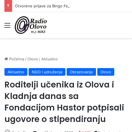
Otvorene prijave za Bingo Festival Fits: Odaberite outfit s omiljenim influencerom i zablistajte na Crvenom tepihu Sarajevo Film Festivala
Meni
Početna
/
Olovo
/
Aktuelno
Aktuelno
NGO i udruženja
Obrazovanje
Olovo
Roditelji učenika iz Olova i
Kladnja danas sa
Fondacijom Hastor potpisali
ugovore o stipendiranju