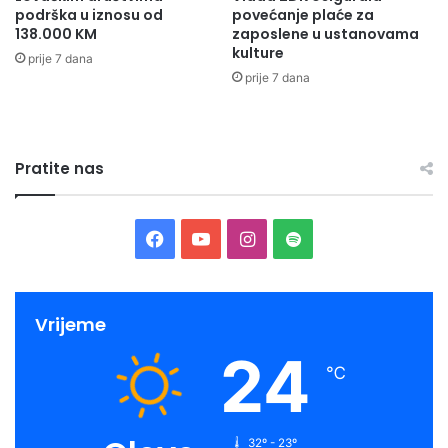
podrška u iznosu od
povećanje plaće za
138.000 KM
zaposlene u ustanovama
kulture
prije 7 dana
prije 7 dana
Pratite nas
Facebook
YouTube
Instagram
Spotify
Vrijeme
24
℃
32º - 23º