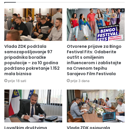
mogućnost da ostvarite stipendiju.Dovoljno je da pozovete
broj telefona i informišete se ili posjetite web stranicu
STIPENDIJE – Fondacija Hastor
Na YouTube kanalu Fondacije Hastor pogledajte zanimljive
priče stipendista fondacije koji su sada već ostvareni
Vlada ZDK podržala
Otvorene prijave za Bingo
uspješni mladi ljudi.
samozapošljavanje 97
Festival Fits: Odaberite
pripadnika boračke
outfit s omiljenim
Fondacija Hastor – YouTube
populacije – za 10 godina
influencerom i zablistajte
podržano pokretanje 1.152
na Crvenom tepihu
mala biznisa
Sarajevo Film Festivala
Radio Olovo /A.Milunić
prije 18 sati
prije 3 dana
Lovačkim društvima
Vlada ZDK osigurala