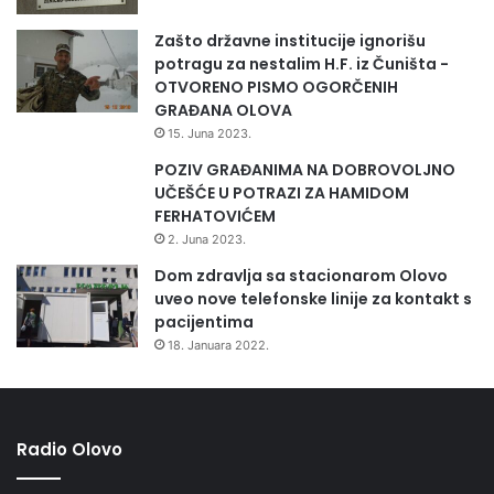
Zašto državne institucije ignorišu
potragu za nestalim H.F. iz Čuništa -
OTVORENO PISMO OGORČENIH
GRAĐANA OLOVA
15. Juna 2023.
POZIV GRAĐANIMA NA DOBROVOLJNO
UČEŠĆE U POTRAZI ZA HAMIDOM
FERHATOVIĆEM
2. Juna 2023.
Dom zdravlja sa stacionarom Olovo
uveo nove telefonske linije za kontakt s
pacijentima
18. Januara 2022.
Radio Olovo