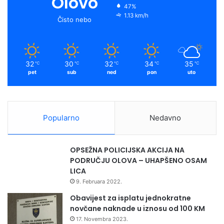
Olovo
47%
1.13 km/h
Čisto nebo
32
30
32
34
35
℃
℃
℃
℃
℃
pet
sub
ned
pon
uto
Popularno
Nedavno
OPSEŽNA POLICIJSKA AKCIJA NA
PODRUČJU OLOVA – UHAPŠENO OSAM
LICA
9. Februara 2022.
Obavijest za isplatu jednokratne
novčane naknade u iznosu od 100 KM
17. Novembra 2023.