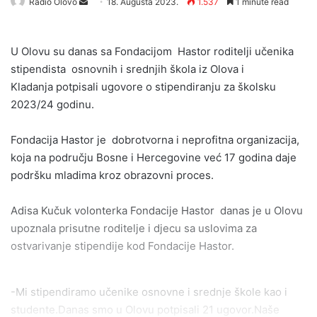
Send
Radio Olovo
18. Augusta 2023.
1.537
1 minute read
an
email
U Olovu su danas sa Fondacijom Hastor roditelji učenika
stipendista osnovnih i srednjih škola iz Olova i
Kladanja potpisali ugovore o stipendiranju za školsku
2023/24 godinu.
Fondacija Hastor je dobrotvorna i neprofitna organizacija,
koja na području Bosne i Hercegovine već 17 godina daje
podršku mladima kroz obrazovni proces.
Adisa Kučuk volonterka Fondacije Hastor danas je u Olovu
upoznala prisutne roditelje i djecu sa uslovima za
ostvarivanje stipendije kod Fondacije Hastor.
-Mi stipendiramo učenike osnovne i srednje škole kao i
studente.Danas smo u Olovu potpisali 21 ugovor.Naše