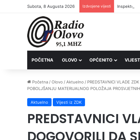
Subota, 8 Augusta 2026
Izdvojene vijesti
Inspektori 
POČETNA
OLOVO
OPĆENITO
VIJEST
Početna
/
Olovo
/
Aktuelno
/
PREDSTAVNICI VLADE ZDK 
POBOLJŠANJU MATERIJALNOG POLOŽAJA PROSVJETNIH
Aktuelno
Vijesti iz ZDK
PREDSTAVNICI VL
DOGOVORILI DA S