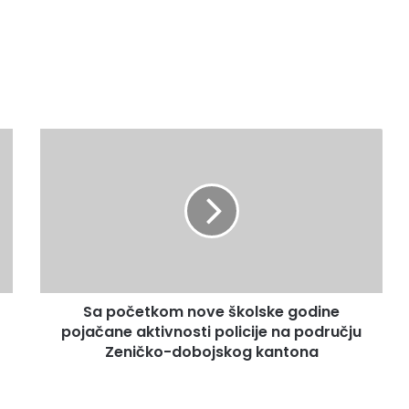
Sa
početkom
nove
školske
godine
pojačane
aktivnosti
policije
na
Sa početkom nove školske godine
području
Zeničko-
pojačane aktivnosti policije na području
dobojskog
Zeničko-dobojskog kantona
kantona