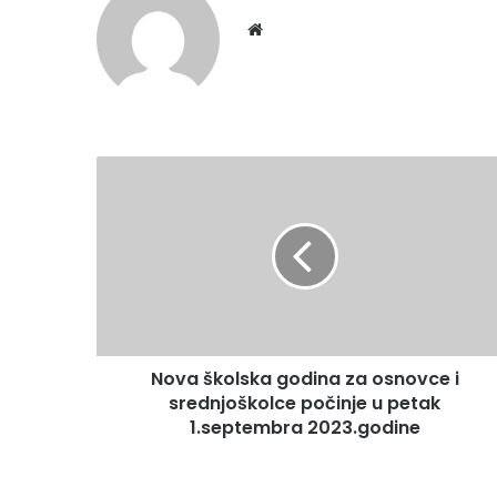
Website
Nova
školska
godina
za
osnovce
i
srednjoškolce
počinje
u
Nova školska godina za osnovce i
petak
1.septembra
srednjoškolce počinje u petak
2023.godine
1.septembra 2023.godine