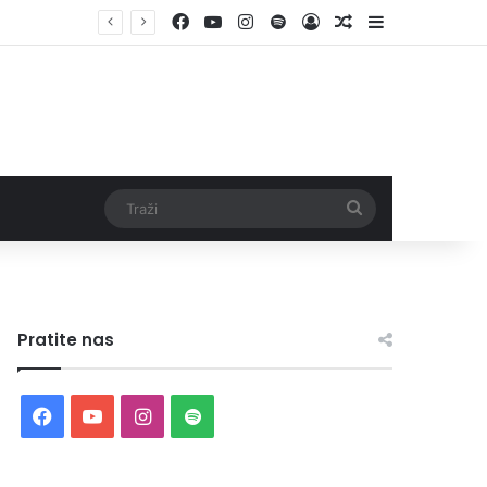
Facebook
YouTube
Instagram
Spotify
Log In
Random Article
Sidebar
Traži
Pratite nas
Facebook
YouTube
Instagram
Spotify