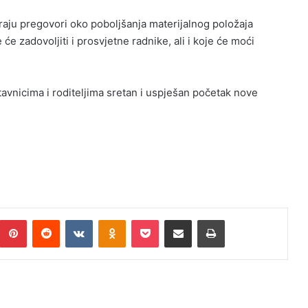
aju pregovori oko poboljšanja materijalnog položaja
će zadovoljiti i prosvjetne radnike, ali i koje će moći
avnicima i roditeljima sretan i uspješan početak nove
umblr
Pinterest
Reddit
VKontakte
Odnoklassniki
Pocket
Podijeli putem Emaila
Print