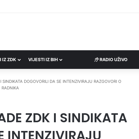
Porezne uprave FBiH na području ZDK izvršili 24 inspekcijska nadzora
I IZ ZDK
VIJESTI IZ BIH
RADIO UŽIVO
I SINDIKATA DOGOVORILI DA SE INTENZIVIRAJU RAZGOVORI O
 RADNIKA
ADE ZDK I SINDIKATA
E INTENZIVIRAJU