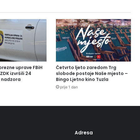
orezne uprave FBiH
Četvrto ljeto zaredom Trg
ZDK izvršili 24
slobode postaje Naše mjesto –
a nadzora
Bingo Ljetno kino Tuzla
prije 1 dan
Adresa