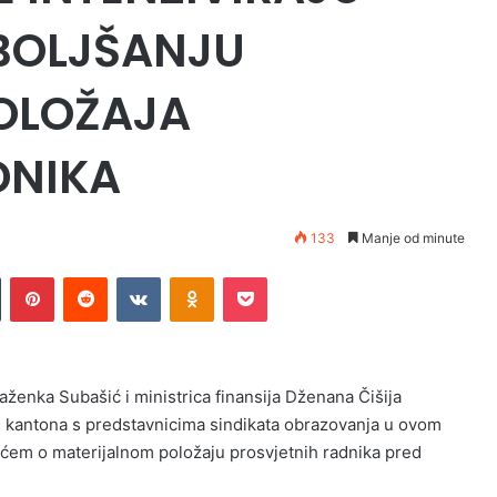
BOLJŠANJU
OLOŽAJA
DNIKA
133
Manje od minute
n
Tumblr
Pinterest
Reddit
VKontakte
Odnoklassniki
Pocket
raženka Subašić i ministrica finansija Dženana Čišija
g kantona s predstavnicima sindikata obrazovanja u ovom
em o materijalnom položaju prosvjetnih radnika pred