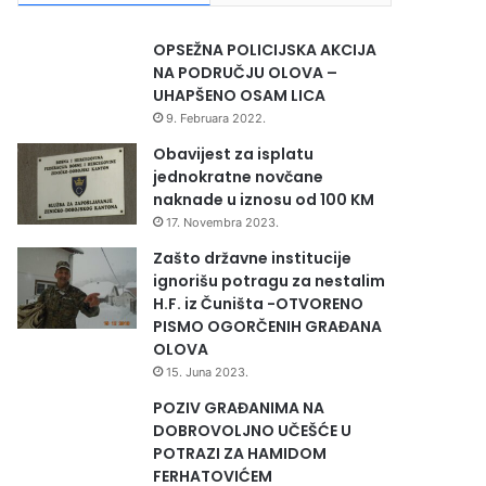
OPSEŽNA POLICIJSKA AKCIJA
NA PODRUČJU OLOVA –
UHAPŠENO OSAM LICA
9. Februara 2022.
Obavijest za isplatu
jednokratne novčane
naknade u iznosu od 100 KM
17. Novembra 2023.
Zašto državne institucije
ignorišu potragu za nestalim
H.F. iz Čuništa -OTVORENO
PISMO OGORČENIH GRAĐANA
OLOVA
15. Juna 2023.
POZIV GRAĐANIMA NA
DOBROVOLJNO UČEŠĆE U
POTRAZI ZA HAMIDOM
FERHATOVIĆEM