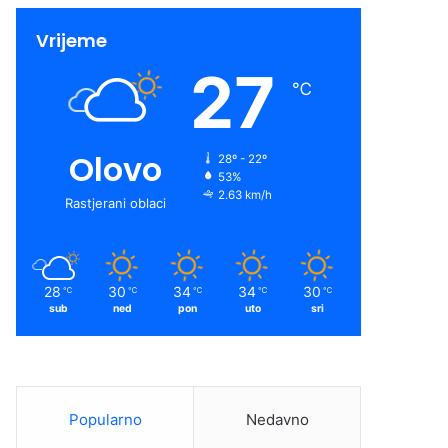
Vrijeme
27
℃
Olovo
28º - 22º
53%
2.63 km/h
Rastjerani oblaci
28
30
34
34
30
℃
℃
℃
℃
℃
sub
ned
pon
uto
sri
Popularno
Nedavno