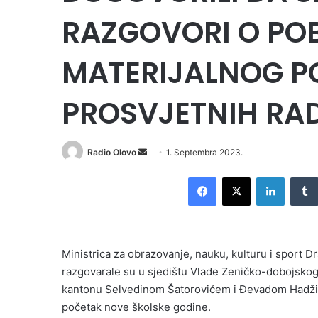
RAZGOVORI O PO
MATERIJALNOG P
PROSVJETNIH RA
Send
Radio Olovo
1. Septembra 2023.
an
Facebook
X
LinkedI
email
Ministrica za obrazovanje, nauku, kulturu i sport D
razgovarale su u sjedištu Vlade Zeničko-dobojsko
kantonu Selvedinom Šatorovićem i Đevadom Hadžić
početak nove školske godine.