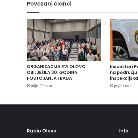
Povezani članci
ORGANIZACIJA RVI OLOVO
Inspektori P
OBILJEŽILA 30. GODINA
na području 
POSTOJANJA I RADA
inspekcijsk
prije 23 sata
prije 1 dan
Radio Olovo
Info