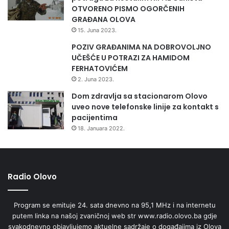
OTVORENO PISMO OGORČENIH
GRAĐANA OLOVA
15. Juna 2023.
POZIV GRAĐANIMA NA DOBROVOLJNO
UČEŠĆE U POTRAZI ZA HAMIDOM
FERHATOVIĆEM
2. Juna 2023.
Dom zdravlja sa stacionarom Olovo
uveo nove telefonske linije za kontakt s
pacijentima
18. Januara 2022.
Radio Olovo
Program se emituje 24. sata dnevno na 95,1 MHz i na internetu
putem linka na našoj zvaničnoj web str www.radio.olovo.ba gdje
svakodnevno objavljujemo aktuelne sadržaje o događajima iz Olova