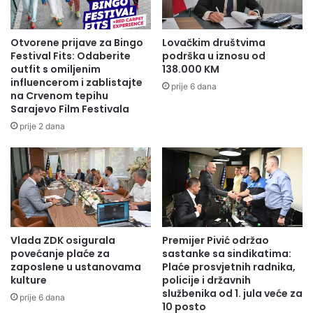
Ć
N
A
I
O
K
Otvorene prijave za Bingo
Lovačkim društvima
L
E
Festival Fits: Odaberite
podrška u iznosu od
O
G
outfit s omiljenim
138.000 KM
V
influencerom i zablistajte
R
prije 6 dana
na Crvenom tepihu
O
A
Sarajevo Film Festivala
0
D
5
S
prije 2 dana
Četiri meča su odložena, jer prioritet imaju zaostale
.
K
utakmice Premijer lige BiH, tako da će se
u novom
1
I
0
H
terminu igrati
mečevi
.
S
2
P
Tekstilac – Tuzla City
0
R
2
E
Vlada ZDK osigurala
Premijer Pivić održao
3
M
Radnik Hadžići – Borac
povećanje plaće za
sastanke sa sindikatima:
.
N
zaposlene u ustanovama
Plaće prosvjetnih radnika,
I
kulture
policije i državnih
Čelik – Zrinjski
i
K
službenika od 1. jula veće za
prije 6 dana
A
10 posto