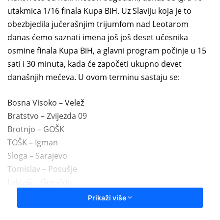
utakmica 1/16 finala Kupa BiH. Uz Slaviju koja je to
a
n
obezbjedila jučerašnjim tri
j
umfom
nad Leotarom
e
danas ćemo saznati imena još još deset učesnika
m
osmine finala Kupa BiH, a glavni program počinje u 15
a
sati i 30 minuta, kada će započeti ukupno devet
i
današnjih mečeva. U ovom terminu sastaju se:
l
Bosna Visoko – Velež
Bratstvo – Zvijezda 09
Brotnjo – GOŠK
TOŠK – Igman
Sloga – Sarajevo
Tomislav – Posušje
Laktaši – Goražde
Stupčanica – Rudar Prijedor
Prikaži više
Kozara Gradiška – Jedinstvo Bihać.