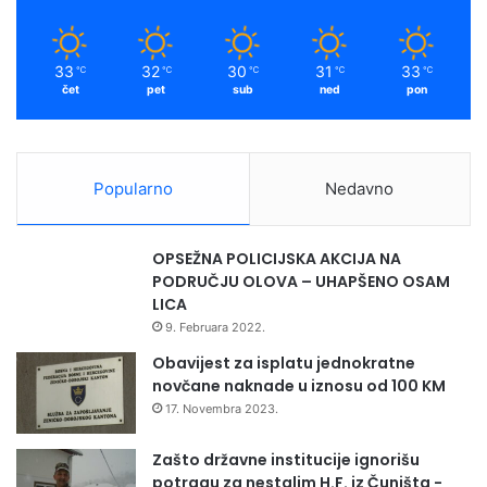
k
a
m
33
32
30
31
33
℃
℃
℃
℃
℃
čet
pet
sub
ned
pon
Popularno
Nedavno
OPSEŽNA POLICIJSKA AKCIJA NA
PODRUČJU OLOVA – UHAPŠENO OSAM
LICA
9. Februara 2022.
Obavijest za isplatu jednokratne
novčane naknade u iznosu od 100 KM
17. Novembra 2023.
Zašto državne institucije ignorišu
potragu za nestalim H.F. iz Čuništa -