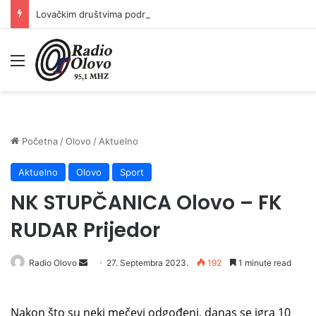
Lovačkim društvima podrška u iznosu od 138.000 KM
Meni
Početna
/
Olovo
/
Aktuelno
Aktuelno
Olovo
Sport
NK STUPČANICA Olovo – FK
RUDAR Prijedor
Radio Olovo
S
27. Septembra 2023.
192
1 minute read
e
n
N
akon što su neki mečevi odgođeni, danas se igra 10
d