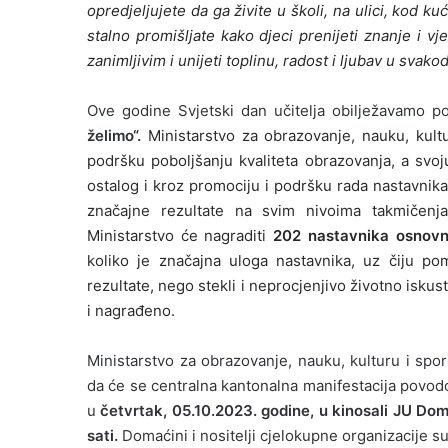
opredjeljujete da ga živite u školi, na ulici, kod kuće.
stalno promišljate kako djeci prenijeti znanje i vj
zanimljivim i unijeti toplinu, radost i ljubav u svako
Ove godine Svjetski dan učitelja obilježavamo 
želimo“.
Ministarstvo za obrazovanje, nauku, kult
podršku poboljšanju kvaliteta obrazovanja, a sv
ostalog i kroz promociju i podršku rada nastavnika
značajne rezultate na svim nivoima takmičen
Ministarstvo će nagraditi
202 nastavnika osnovni
koliko je značajna uloga nastavnika, uz čiju po
rezultate, nego stekli i neprocjenjivo životno iskustv
i nagrađeno.
Ministarstvo za obrazovanje, nauku, kulturu i sp
da će se centralna kantonalna manifestacija povodo
u
četvrtak, 05.10.2023. godine, u kinosali JU D
sati.
Domaćini i nositelji cjelokupne organizacije 