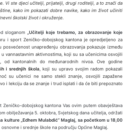
 Vi ste djeci učitelji, prijatelji, drugi roditelji, a to znači da
eštine, kako im pokazati dobre navike, kako im život učiniti
dnevni školski život i okruženje.
pod sloganom
„Učitelji koje trebamo, za obrazovanje koje
uru i sport Zeničko-dobojskog kantona je opredjeljeno za
oju posvećenost unapređenju obrazovanja pokazuje između
 u vannastavnim aktivnostima, koji su sa učenicima osvojili
ja, od kantonalnih do međunarodnih nivoa. Ove godine
h i srednjih škola
, koji su upravo svojim radom pokazali
moć su učenici ne samo stekli znanje, osvojili zapažene
o i lekciju da se znanje i trud isplati i da će biti prepoznato
ort Zeničko-dobojskog kantona Vas ovim putem obavještava
m obilježavanja 5. oktobra, Svjetskog dana učitelja, održati
oma kulture „Edhem Mulabdić“ Maglaj, sa početkom u 18,00
su osnovne i srednje škole na području Općine Maglaj.