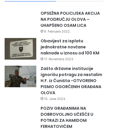
OPSEŽNA POLICIJSKA AKCIJA
NA PODRUČJU OLOVA –
UHAPŠENO OSAM LICA
9. Februara 2022.
Obavijest za isplatu
jednokratne novčane
naknade u iznosu od 100 KM
17. Novembra 2023.
Zašto državne institucije
ignorišu potragu za nestalim
H.F. iz Čuništa -OTVORENO
PISMO OGORČENIH GRAĐANA
OLOVA
15. Juna 2023.
POZIV GRAĐANIMA NA
DOBROVOLJNO UČEŠĆE U
POTRAZI ZA HAMIDOM
FERHATOVIĆEM