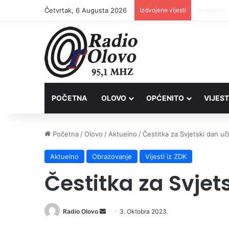
Četvrtak, 6 Augusta 2026
Izdvojene vijesti
Lovačkim 
POČETNA
OLOVO
OPĆENITO
VIJEST
Početna
/
Olovo
/
Aktuelno
/
Čestitka za Svjetski dan uči
Aktuelno
Obrazovanje
Vijesti iz ZDK
Čestitka za Svjet
Radio Olovo
S
3. Oktobra 2023.
e