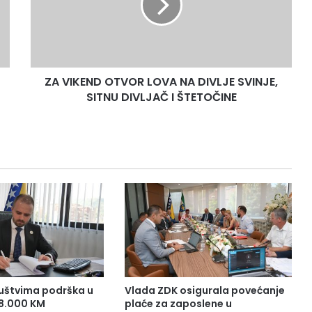
K
E
N
D
O
ZA VIKEND OTVOR LOVA NA DIVLJE SVINJE,
T
SITNU DIVLJAČ I ŠTETOČINE
V
O
R
L
O
V
A
N
A
D
I
V
L
J
uštvima podrška u
Vlada ZDK osigurala povećanje
E
38.000 KM
plaće za zaposlene u