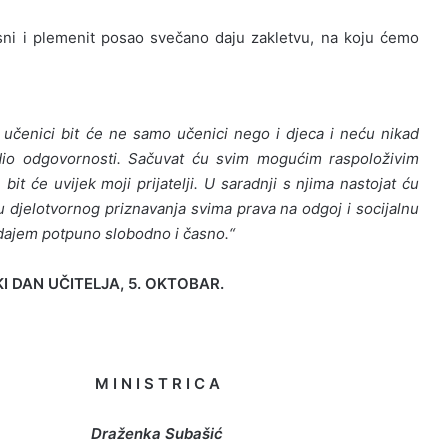
asni i plemenit posao svečano daju zakletvu, na koju ćemo
 učenici bit će ne samo učenici nego i djeca i neću nikad
dio odgovornosti. Sačuvat ću svim mogućim raspoloživim
it će uvijek moji prijatelji. U saradnji s njima nastojat ću
u djelotvornog priznavanja svima prava na odgoj i socijalnu
dajem potpuno slobodno i časno.“
 DAN UČITELJA, 5. OKTOBAR.
 R I C A
Subašić