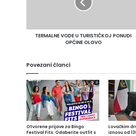
A
L
N
E
V
TERMALNE VODE U TURISTIČKOJ PONUDI
O
OPĆINE OLOVO
D
E
U
T
Povezani članci
U
R
I
S
T
I
Č
K
O
J
Otvorene prijave za Bingo
Lovačkim dr
P
Festival Fits: Odaberite outfit s
iznosu od 1