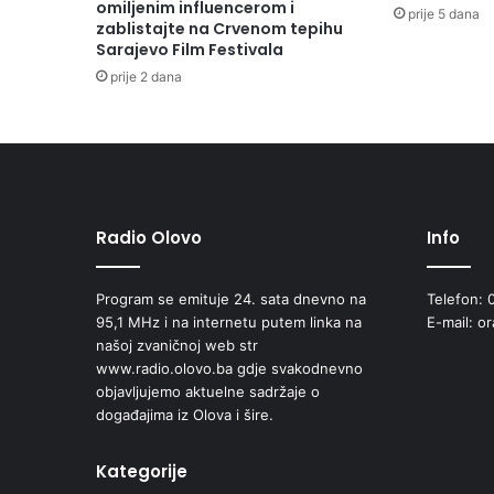
O
omiljenim influencerom i
prije 5 dana
zablistajte na Crvenom tepihu
N
Sarajevo Film Festivala
U
D
prije 2 dana
I
O
P
Ć
I
N
Radio Olovo
Info
E
O
L
Program se emituje 24. sata dnevno na
Telefon: 
O
95,1 MHz i na internetu putem linka na
E-mail: o
V
našoj zvaničnoj web str
O
www.radio.olovo.ba gdje svakodnevno
objavljujemo aktuelne sadržaje o
događajima iz Olova i šire.
Kategorije