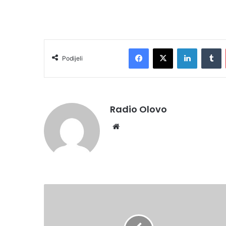
Facebook
X
LinkedIn
Tumblr
Podijeli
Radio Olovo
We
bsi
te
T
E
R
M