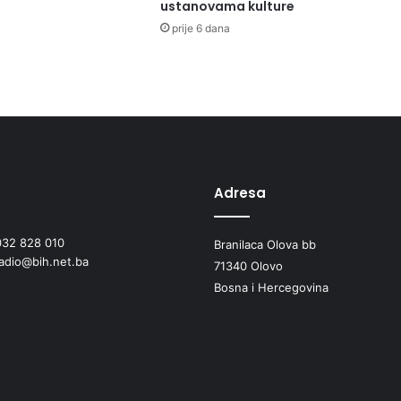
S
ustanovama kulture
V
prije 6 dana
I
N
J
E
,
S
I
T
Adresa
N
U
D
032 828 010
Branilaca Olova bb
I
radio@bih.net.ba
71340 Olovo
V
L
Bosna i Hercegovina
J
A
Č
I
Š
T