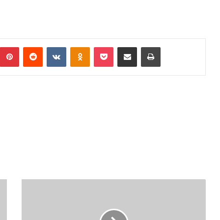
Pinterest
Reddit
VKontakte
Odnoklassniki
Pocket
Podijeli putem Emaila
Print
Z
A
V
I