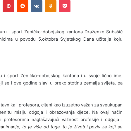
Tumblr
Pinterest
Reddit
VKontakte
Odnoklassniki
Pocket
lturu i sport Zeničko-dobojskog kantona Draženke Subašić
nicima u povodu 5.oktobra Svjetskog Dana učitelja koju
ru i sport Zeničko-dobojskog kantona i u svoje lično ime,
ji se i ove godine slavi u preko stotinu zemalja svijeta, pa
astavnika i profesora, cijeni kao izuzetno važan za sveukupan
menitu misiju odgoja i obrazovanja djece. Na ovaj način
i profesorima naglašavajući važnost profesije i odgoja i
zanimanje, to je više od toga, to je životni poziv za koji se