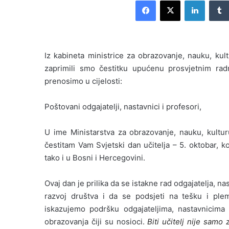
Facebook
X
LinkedIn
n
d
a
n
Iz kabineta ministrice za obrazovanje, nauku, ku
e
zaprimili smo čestitku upućenu prosvjetnim rad
m
prenosimo u cijelosti:
a
i
l
Poštovani odgajatelji, nastavnici i profesori,
U ime
Ministarstva za obrazovanje, nauku, kultu
čestitam Vam Svjetski dan učitelja – 5. oktobar, ko
tako i u Bosni i Hercegovini.
Ovaj dan je prilika da se istakne rad odgajatelja, n
razvoj društva i da se podsjeti na tešku i ple
iskazujemo podršku odgajateljima, nastavnicima 
obrazovanja čiji su nosioci.
Biti učitelj nije samo 