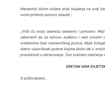
Nastavnici širom svijeta prije stupanja na ovaj č
ovom prilikom ponovo ukazati :
„
Vršit ću svoju obavezu savjesno i ponosno. Moji
zaboraviti da za njihovu sudbinu i sam snosim 
sredstvima čast nastavničkog poziva. Moje kolege b
stalno usavršavati puteve kojima škola ide u smisl
pravednost u obrazovanju. Ovo svečano obećanje 
SRETAN VAM SVJETSKI
S poštovanjem,
M I N I S T
Draženka 