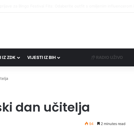
društvima podrška u iznosu od 138.000 KM
I IZ ZDK
VIJESTI IZ BIH
RADIO UŽIVO
telja
ski dan učitelja
94
2 minutes read