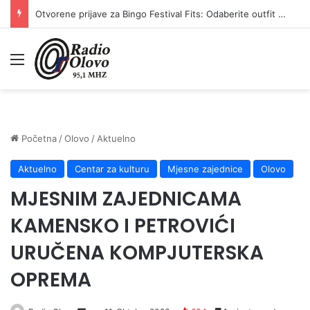
Otvorene prijave za Bingo Festival Fits: Odaberite outfit s omiljenim influencerom i zablistajte na Crvenom tepihu Sarajevo Film Festivala
Meni
Početna
/
Olovo
/
Aktuelno
Aktuelno
Centar za kulturu
Mjesne zajednice
Olovo
MJESNIM ZAJEDNICAMA
KAMENSKO I PETROVIĆI
URUČENA KOMPJUTERSKA
OPREMA