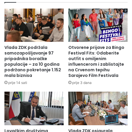
I
1
H
.
R
1
O
0
B
.
O
1
T
9
I
2
Vlada ZDK podržala
Otvorene prijave za Bingo
Č
3
samozapošljavanje 97
Festival Fits: Odaberite
A
.
pripadnika boračke
outfit s omiljenim
R
populacije – za 10 godina
influencerom i zablistajte
–
A
podržano pokretanje 1.152
na Crvenom tepihu
r
mala biznisa
Sarajevo Film Festivala
N
o
A
đ
prije 14 sati
prije 3 dana
S
e
V
n
J
j
E
e
T
A
S
h
K
m
Lovačkim društvima
Vlada ZDK osigurala
U