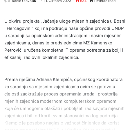
Radio Olovo
S
11. Oktobra 2023.
634
1 minute read
e
n
U okviru projekta „Jačanje uloge mjesnih zajednica u Bosni
d
i Hercegovini“ koji na području naše općine provodi UNDP
a
u saradnji sa općinskom administracijom i našim mjesnim
n
zajednicama, danas je predsjednicima MZ Kamensko i
e
Petrovići uručena kompletna IT oprema potrebna za bolji i
m
a
efikasniji rad ovih lokalnih zajednica.
i
l
Prema riječima Adnana Klempića, općinskog koordinatora
za saradnju sa mjesnim zajednicama ovim se gotovo u
cjelosti zaokružuje proces opremanja ureda i prostorija
mjenih zajednica modernom kompjuterskom opremom
koja će umnogome olakšati i poboljšati rad savjeta mjesnih
zajednica i biti od koriti svim stanovnicima tog područja.
Klempić je posebno naglasio važnost činjenice da korist