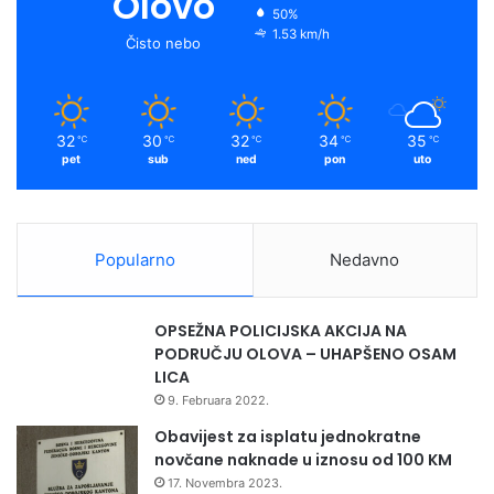
Olovo
A
50%
o
e
r
y
1.53 km/h
N
Čisto nebo
A
k
a
M
I
m
32
30
32
34
35
℃
℃
℃
℃
℃
pet
sub
ned
pon
uto
Popularno
Nedavno
OPSEŽNA POLICIJSKA AKCIJA NA
PODRUČJU OLOVA – UHAPŠENO OSAM
LICA
9. Februara 2022.
Obavijest za isplatu jednokratne
novčane naknade u iznosu od 100 KM
17. Novembra 2023.