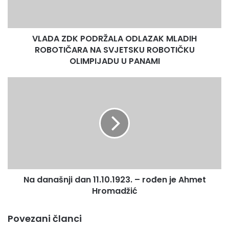
D
K
P
VLADA ZDK PODRŽALA ODLAZAK MLADIH
O
ROBOTIČARA NA SVJETSKU ROBOTIČKU
D
R
OLIMPIJADU U PANAMI
Ž
A
N
L
a
A
d
O
a
D
n
L
a
A
š
Z
n
A
j
K
Na današnji dan 11.10.1923. – rođen je Ahmet
i
M
Hromadžić
d
L
a
A
n
Povezani članci
D
1