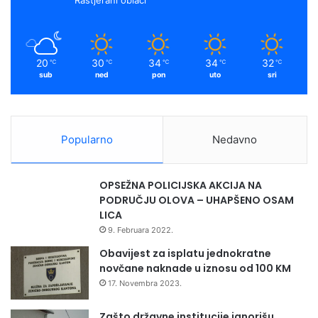
i
k
a
h
p
m
o
20
30
34
34
32
℃
℃
℃
℃
℃
r
sub
ned
pon
uto
sri
o
d
i
c
Popularno
Nedavno
a
z
a
OPSEŽNA POLICIJSKA AKCIJA NA
s
PODRUČJU OLOVA – UHAPŠENO OSAM
t
LICA
u
9. Februara 2022.
d
i
Obavijest za isplatu jednokratne
j
novčane naknade u iznosu od 100 KM
s
17. Novembra 2023.
k
u
Zašto državne institucije ignorišu