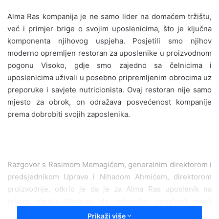
n
Alma Ras kompanija je ne samo lider na domaćem tržištu,
d
već i primjer brige o svojim uposlenicima, što je ključna
a
komponenta njihovog uspjeha. Posjetili smo njihov
n
moderno opremljen restoran za uposlenike u proizvodnom
e
pogonu Visoko, gdje smo zajedno sa čelnicima i
m
a
uposlenicima uživali u posebno pripremljenim obrocima uz
i
preporuke i savjete nutricionista. Ovaj restoran nije samo
l
mjesto za obrok, on odražava posvećenost kompanije
prema dobrobiti svojih zaposlenika.
Razgovor s Rasimom Memagićem, generalnim direktorom i
predsjednikom Uprave i Nihadom Ahmićem, direktorom
proizvodnje, otkrio je da je za Alma Ras uposlenik na
prvom mjestu. Shvataju da zadovoljan uposlenik znači
produktivan uposlenik, što je temelj njihovog uspješnog
Prikaži više