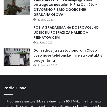
2
potragu za nestalim H.F. iz Čuništa -
0
OTVORENO PISMO OGORČENIH
2
GRAĐANA OLOVA
3
15. Juna 2023.
-
2
POZIV GRAĐANIMA NA DOBROVOLJNO
0
UČEŠĆE U POTRAZI ZA HAMIDOM
2
FERHATOVIĆEM
4
2. Juna 2023.
g
Dom zdravlja sa stacionarom Olovo
o
uveo nove telefonske linije za kontakt s
d
pacijentima
i
18. Januara 2022.
n
u
Radio Olovo
Program se emituje 24. sata dnevno na 95,1 MHz i na internetu
putem linka na našoj zvaničnoj web str www.radio.olovo.ba gdje