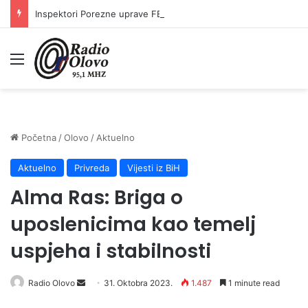
Inspektori Porezne uprave FBiH na području ZDK izvršili 24 inspekcijska nadzora
Meni
Početna
/
Olovo
/
Aktuelno
Aktuelno
Privreda
Vijesti iz BiH
Alma Ras: Briga o
uposlenicima kao temelj
uspjeha i stabilnosti
Radio Olovo
S
31. Oktobra 2023.
1.487
1 minute read
e