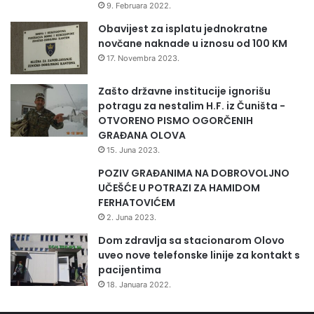
9. Februara 2022.
U
Z
Obavijest za isplatu jednokratne
E
novčane naknade u iznosu od 100 KM
Ć
17. Novembra 2023.
I
M
Zašto državne institucije ignorišu
A
potragu za nestalim H.F. iz Čuništa -
I
OTVORENO PISMO OGORČENIH
U
GRAĐANA OLOVA
S
15. Juna 2023.
T
POZIV GRAĐANIMA NA DOBROVOLJNO
A
UČEŠĆE U POTRAZI ZA HAMIDOM
N
FERHATOVIĆEM
O
V
2. Juna 2023.
A
Dom zdravlja sa stacionarom Olovo
M
uveo nove telefonske linije za kontakt s
A
pacijentima
18. Januara 2022.