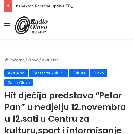
Inspektori Porezne uprave FBiH na području ZDK izvršili 24 inspekcijska nadzora
Meni
Početna
/
Olovo
/
Aktuelno
Aktuelno
Centar za kulturu
Kultura
Olovo
Radio Olovo
Hit dječija predstava “Petar
Pan” u nedjelju 12.novembra
u 12.sati u Centru za
kulturu,sport i informisanje