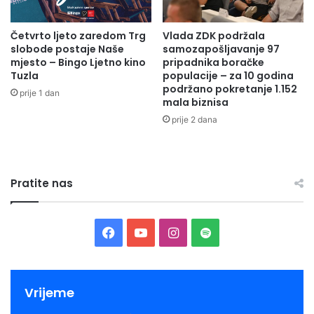
M
N
A
E
K
Četvrto ljeto zaredom Trg
Vlada ZDK podržala
P
slobode postaje Naše
samozapošljavanje 97
R
O
mjesto – Bingo Ljetno kino
pripadnika boračke
E
Š
Tuzla
populacije – za 10 godina
D
T
podržano pokretanje 1.152
I
prije 1 dan
I
mala biznisa
T
V
prije 2 dana
N
A
A
N
L
J
I
E
N
Pratite nas
Z
I
A
J
B
A
R
F
Y
I
S
O
A
D
N
a
o
n
p
7
E
,
Z
c
u
s
o
Vrijeme
5
A
5