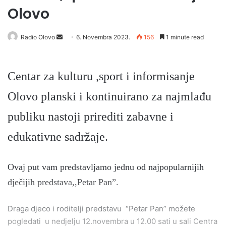
Olovo
Radio Olovo
S
6. Novembra 2023.
156
1 minute read
e
n
Centar za kulturu ,sport i informisanje
d
a
Olovo planski i kontinuirano za najmlađu
n
e
publiku nastoji prirediti zabavne i
m
edukativne sadržaje.
a
i
l
Ovaj put vam predstav
ljamo
jednu od najpopularnijih
dječijih predstava,,Petar Pan”.
Draga djeco i roditelji predstavu “Petar Pan” možete
pogledati u nedjelju 12.novembra u 12.00 sati u sali Centra