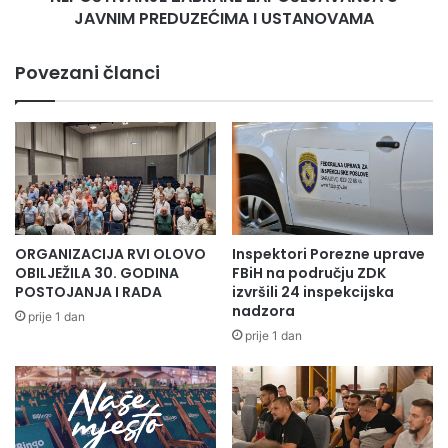
L
T
JAVNIM PREDUZEĆIMA I USTANOVAMA
I
V
M
R
Povezani članci
I
D
S
I
R
L
E
I
D
N
aju: Tošić Milan
N
E
J
P
I
R
Aleksa Raičević
M
A
ORGANIZACIJA RVI OLOVO
Inspektori Porezne uprave
P
V
OBILJEŽILA 30. GODINA
FBiH na području ZDK
R
Jovana Korbar
I
POSTOJANJA I RADA
izvršili 24 inspekcijska
E
L
nadzora
prije 1 dan
D
N
prije 1 dan
U
O
Z
S
E
T
Ć
I
I
I