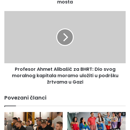
mosta
a
:
K
P
a
r
k
o
o
f
s
e
a
s
m
o
s
r
n
A
i
Profesor Ahmet Alibašić za BHRT: Dio svog
h
m
moralnog kapitala moramo uložiti u podršku
m
i
e
žrtvama u Gazi
o
t
r
A
Povezani članci
u
l
š
i
e
b
n
a
j
š
e
i