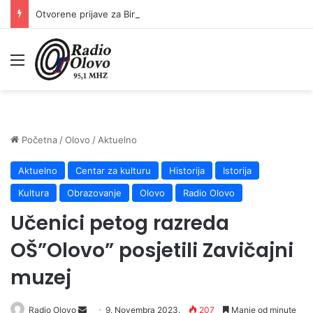
Otvorene prijave za Bingo Festival Fits: Odaberite outfit s omiljenim influencerom i zablistajte na Crvenom tepihu Sarajevo Film Festivala
Meni
Početna
/
Olovo
/
Aktuelno
Aktuelno
Centar za kulturu
Historija
Istorija
Kultura
Obrazovanje
Olovo
Radio Olovo
Učenici petog razreda
OŠ”Olovo” posjetili Zavičajni
muzej
Radio Olovo
S
9. Novembra 2023.
207
Manje od minute