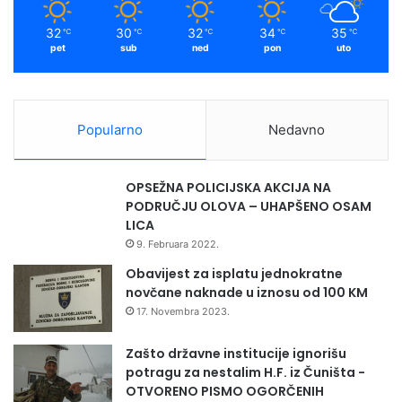
t
m
i
32
30
32
34
35
℃
℃
℃
℃
℃
u
pet
sub
ned
pon
uto
p
o
d
r
Popularno
Nedavno
š
k
u
OPSEŽNA POLICIJSKA AKCIJA NA
ž
PODRUČJU OLOVA – UHAPŠENO OSAM
r
LICA
t
9. Februara 2022.
v
a
Obavijest za isplatu jednokratne
m
novčane naknade u iznosu od 100 KM
a
17. Novembra 2023.
u
G
Zašto državne institucije ignorišu
a
potragu za nestalim H.F. iz Čuništa -
z
OTVORENO PISMO OGORČENIH
i