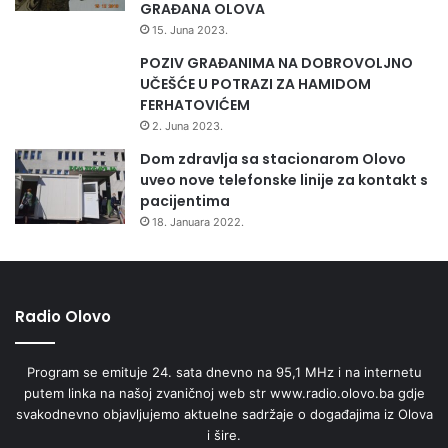
GRAĐANA OLOVA
15. Juna 2023.
POZIV GRAĐANIMA NA DOBROVOLJNO
UČEŠĆE U POTRAZI ZA HAMIDOM
FERHATOVIĆEM
2. Juna 2023.
Dom zdravlja sa stacionarom Olovo
uveo nove telefonske linije za kontakt s
pacijentima
18. Januara 2022.
Radio Olovo
Program se emituje 24. sata dnevno na 95,1 MHz i na internetu
putem linka na našoj zvaničnoj web str www.radio.olovo.ba gdje
svakodnevno objavljujemo aktuelne sadržaje o događajima iz Olova
i šire.