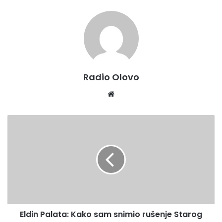
Radio Olovo
We
bsi
te
E
l
d
i
n
P
a
l
a
Eldin Palata: Kako sam snimio rušenje Starog
t