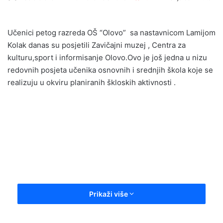
e
n
Učenici petog razreda OŠ “Olovo” sa nastavnicom Lamijom
d
Kolak danas su posjetili Zavičajni muzej , Centra za
a
kulturu,sport i informisanje Olovo.Ovo je još jedna u nizu
n
redovnih posjeta učenika osnovnih i srednjih škola koje se
e
realizuju u okviru planiranih škloskih aktivnosti .
m
a
i
l
Prikaži više