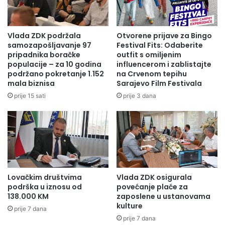
S
ć
t
z
a
a
Vlada ZDK podržala
Otvorene prijave za Bingo
r
B
samozapošljavanje 97
Festival Fits: Odaberite
o
H
pripadnika boračke
outfit s omiljenim
g
R
populacije – za 10 godina
influencerom i zablistajte
m
podržano pokretanje 1.152
na Crvenom tepihu
T
mala biznisa
Sarajevo Film Festivala
o
:
s
D
prije 15 sati
prije 3 dana
t
i
a
o
s
v
o
g
m
Lovačkim društvima
Vlada ZDK osigurala
o
podrška u iznosu od
povećanje plaće za
r
138.000 KM
zaposlene u ustanovama
a
kulture
prije 7 dana
l
prije 7 dana
n