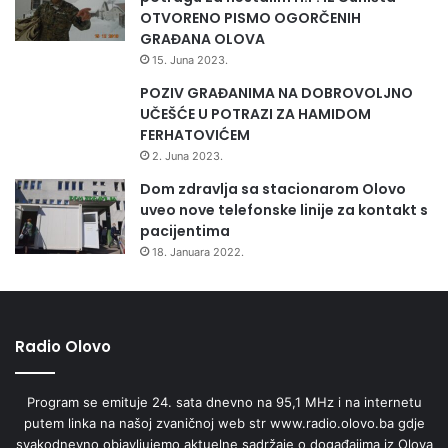
OTVORENO PISMO OGORČENIH
GRAĐANA OLOVA
15. Juna 2023.
POZIV GRAĐANIMA NA DOBROVOLJNO
UČEŠĆE U POTRAZI ZA HAMIDOM
FERHATOVIĆEM
2. Juna 2023.
Dom zdravlja sa stacionarom Olovo
uveo nove telefonske linije za kontakt s
pacijentima
18. Januara 2022.
Radio Olovo
Program se emituje 24. sata dnevno na 95,1 MHz i na internetu
putem linka na našoj zvaničnoj web str www.radio.olovo.ba gdje
svakodnevno objavljujemo aktuelne sadržaje o događajima iz Olova