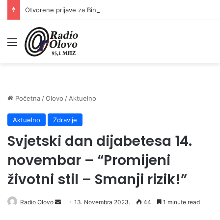
Otvorene prijave za Bingo Festival Fits: Odaberite outfit s omiljenim influencerom i zablistajte na Crvenom tepihu Sarajevo Film Festivala
Meni
Početna
/
Olovo
/
Aktuelno
Aktuelno
Zdravlje
Svjetski dan dijabetesa 14.
novembar – “Promijeni
životni stil – Smanji rizik!”
Radio Olovo
S
13. Novembra 2023.
44
1 minute read
e