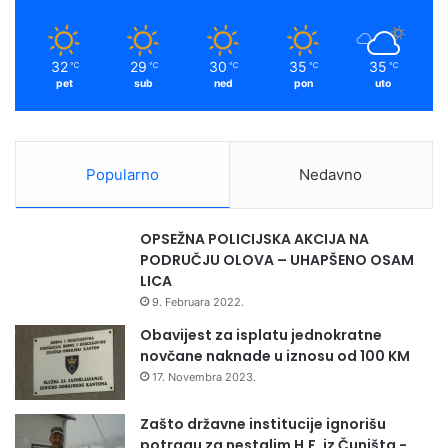
k
a
e
b
m
a
32
29
30
35
35
℃
℃
℃
℃
℃
a
pet
sub
ned
pon
uto
d
o
l
e
Popularno
Nedavno
s
c
e
OPSEŽNA POLICIJSKA AKCIJA NA
n
PODRUČJU OLOVA – UHAPŠENO OSAM
a
LICA
t
9. Februara 2022.
a
Obavijest za isplatu jednokratne
novčane naknade u iznosu od 100 KM
17. Novembra 2023.
Zašto državne institucije ignorišu
potragu za nestalim H.F. iz Čuništa -