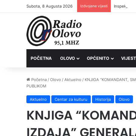
Subota, 8 Augusta 2026
Izdvojene vijesti
Inspektori 
POČETNA
OLOVO
OPĆENITO
VIJEST
Početna
/
Olovo
/
Aktuelno
/
KNJIGA “KOMANDANT, SM
PUBLIKOM
Aktuelno
Centar za kulturu
Historija
Olovo
KNJIGA “KOMAND
IZDAJA” GENERA