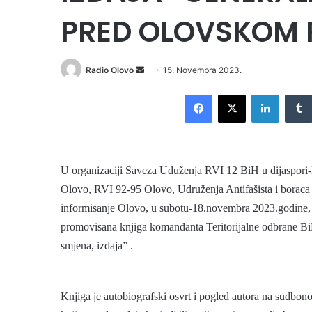
PRED OLOVSKOM 
Radio Olovo
S
15. Novembra 2023.
e
Facebook
X
LinkedIn
n
d
a
n
U
organizaciji Saveza Uduženja RVI 12 BiH u dijaspori
e
m
Olovo, RVI 92-95 Olovo, Udruženja Antifašista i boraca
a
informisanje Olovo, u subotu-18.novembra 2023.godine, s
i
promovisana knjiga komandanta Teritorijalne odbrane 
l
smjena, izdaja” .
Knjiga j
e autobiografski osvrt i pogled autora na sudbon