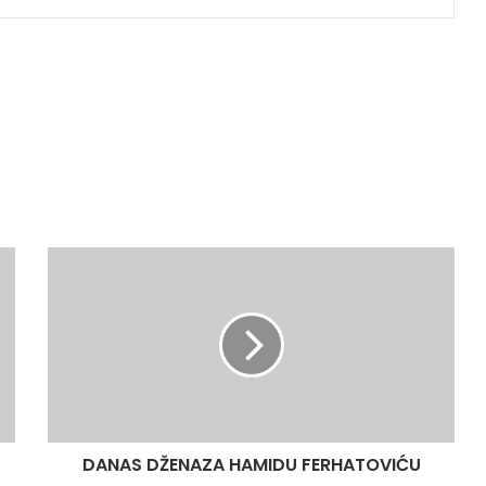
D
A
N
A
S
D
Ž
E
N
DANAS DŽENAZA HAMIDU FERHATOVIĆU
A
Z