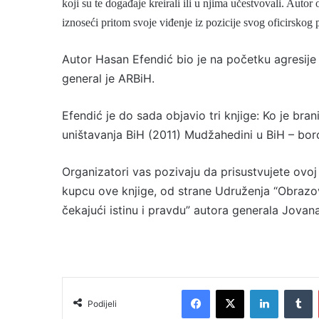
koji su te događaje kreirali ili u njima učestvovali.
Autor 
iznos
eći pritom
svoje viđenje iz pozicije svog oficirskog 
Autor Hasan Efendić
bio je na početku agresij
general je ARBiH.
Efendić je do sada objavio tri knjige: Ko je br
uništavanja BiH (2011) Mudžahedini u BiH – borci 
Organizatori vas pozivaju da prisustvujete ov
kupcu ove knjige, od strane Udruženja “Obrazova
čekajući istinu i pravdu” autora generala Jovan
Facebook
X
LinkedIn
Tumblr
Podijeli