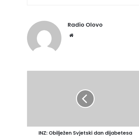
Radio Olovo
We
bsi
te
I
N
Z
:
O
b
i
l
j
INZ: Obilježen Svjetski dan dijabetesa
e
ž