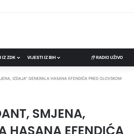
Porezne uprave FBiH na području ZDK izvršili 24 inspekcijska nadzora
I IZ ZDK
VIJESTI IZ BIH
RADIO UŽIVO
JENA, IZDAJA” GENERALA HASANA EFENDIĆA PRED OLOVSKOM
ANT, SMJENA,
LA HASANA EFENDIĆA