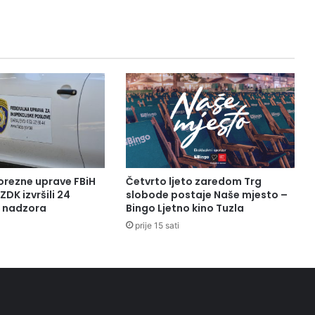
A
H
A
M
I
D
U
F
E
R
H
A
orezne uprave FBiH
Četvrto ljeto zaredom Trg
T
ZDK izvršili 24
slobode postaje Naše mjesto –
O
a nadzora
Bingo Ljetno kino Tuzla
V
prije 15 sati
I
Ć
U