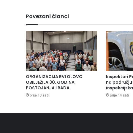
e
n
Povezani članci
S
v
j
e
t
s
k
i
d
a
ORGANIZACIJA RVI OLOVO
Inspektori P
n
OBILJEŽILA 30. GODINA
na području 
d
POSTOJANJA I RADA
inspekcijsk
i
prije 13 sati
prije 14 sati
j
a
b
e
t
e