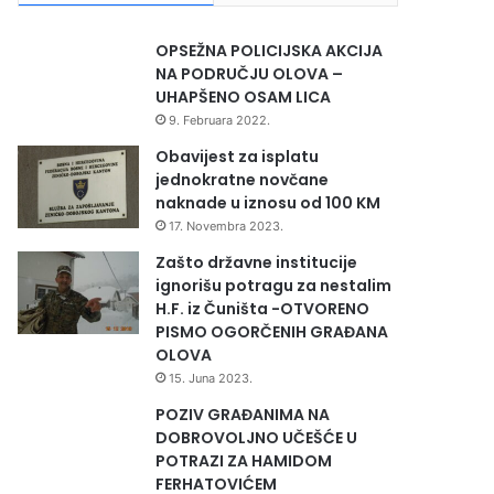
OPSEŽNA POLICIJSKA AKCIJA
NA PODRUČJU OLOVA –
UHAPŠENO OSAM LICA
9. Februara 2022.
Obavijest za isplatu
jednokratne novčane
naknade u iznosu od 100 KM
17. Novembra 2023.
Zašto državne institucije
ignorišu potragu za nestalim
H.F. iz Čuništa -OTVORENO
PISMO OGORČENIH GRAĐANA
OLOVA
15. Juna 2023.
POZIV GRAĐANIMA NA
DOBROVOLJNO UČEŠĆE U
POTRAZI ZA HAMIDOM
FERHATOVIĆEM