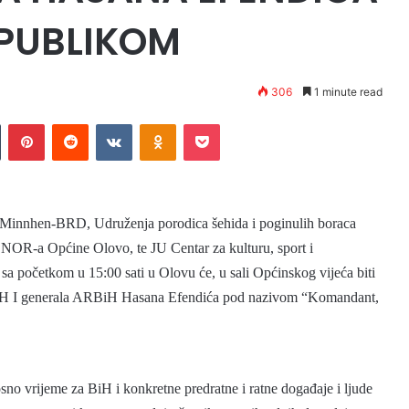
PUBLIKOM
306
1 minute read
Tumblr
Pinterest
Reddit
VKontakte
Odnoklassniki
Pocket
-Minnhen-BRD, Udruženja porodica šehida i poginulih boraca
 NOR-a Općine Olovo, te JU Centar za kulturu, sport i
a početkom u 15:00 sati u Olovu će, u sali Općinskog vijeća biti
BiH I generala ARBiH Hasana Efendića pod nazivom “Komandant,
osno vrijeme za BiH i
konkretn
e
predratne i ratne događaje i ljude