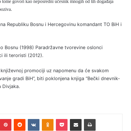
o tome govori kao
neposredni učesnik mnogih od
tih
događaja
poziva.
e na Republiku Bosnu i Hercegovinu komandant TO BiH i
anio Bosnu (1998) Paradržavne tvorevine oslonci
ili teroristi (2012).
oj književnoj promociji uz napomenu da će svakom
nje gradi BiH”, biti poklonjena knjiga “Bečki dnevnik-
a Divjaka.
Pinterest
Reddit
VKontakte
Odnoklassniki
Pocket
Podijeli putem Emaila
Print