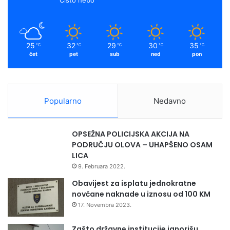
t
N
k
a
i
E
u
S
m
B
C
25
32
29
30
35
℃
℃
℃
℃
℃
i
O
čet
pet
sub
ned
pon
H
-
o
v
u
Popularno
Nedavno
l
i
s
OPSEŽNA POLICIJSKA AKCIJA NA
t
PODRUČJU OLOVA – UHAPŠENO OSAM
u
LICA
9. Februara 2022.
Obavijest za isplatu jednokratne
novčane naknade u iznosu od 100 KM
17. Novembra 2023.
Zašto državne institucije ignorišu