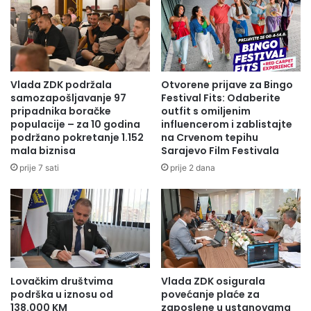
sjednica Općinskog vijeća Olovo. U sklopu programa
d
u
i
obilježavanja ovog značajnog datuma, nakon sjednice, na
r
o
u
spomen obilježju šehidima i piginulim borcima na trgu
d
n
„Senahid Bolić-Bolo“ biti će položeno cvijeće i odata dužna
a
a
počast onima koji su u temelje domovine i slobode ugradili
j
r
Vlada ZDK podržala
Otvorene prijave za Bingo
svoje živote.
e
o
samozapošljavanje 97
Festival Fits: Odaberite
c
d
pripadnika boračke
outfit s omiljenim
e
populacije – za 10 godina
influencerom i zablistajte
a
n
podržano pokretanje 1.152
na Crvenom tepihu
i
mala biznisa
Sarajevo Film Festivala
t
d
r
r
prije 7 sati
prije 2 dana
a
ž
l
a
n
v
i
e
d
B
o
i
g
H
Lovačkim društvima
Vlada ZDK osigurala
a
-
podrška u iznosu od
povećanje plaće za
đ
S
138.000 KM
zaposlene u ustanovama