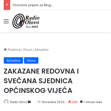
Otvorene prijave za Bingo Festival Fits: Odaberite outfit s omiljenim influencerom i zablistajte na Crvenom tepihu Sarajevo Film Festivala
Meni
Početna
/
Olovo
/
Aktuelno
Aktuelno
Olovo
ZAKAZANE REDOVNA I
SVEČANA SJEDNICA
OPĆINSKOG VIJEĆA
Radio Olovo
S
17. Novembra 2023.
366
1 minute read
e