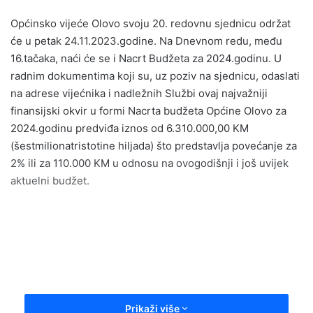
n
Općinsko vijeće Olovo svoju 20. redovnu sjednicu održat
d
će u petak 24.11.2023.godine. Na Dnevnom redu, među
a
16.tačaka, naći će se i Nacrt Budžeta za 2024.godinu. U
n
radnim dokumentima koji su, uz poziv na sjednicu, odaslati
e
na adrese vijećnika i nadležnih Službi ovaj najvažniji
m
a
finansijski okvir u formi Nacrta budžeta Općine Olovo za
i
2024.godinu predviđa iznos od 6.310.000,00 KM
l
(šestmilionatristotine hiljada) što predstavlja povećanje za
2% ili za 110.000 KM u odnosu na ovogodišnji i još uvijek
aktuelni budžet.
Prikaži više