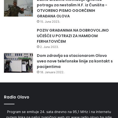
potragu za nestalim H.F. iz Čuništa -
OTVORENO PISMO OGORČENIH
GRAĐANA OLOVA
15. Juna 2023.
POZIV GRAĐANIMA NA DOBROVOLJNO
UČEŠĆE U POTRAZI ZA HAMIDOM
FERHATOVIĆEM
2. Juna 2023.
Dom zdravlja sa stacionarom Olovo
uveo nove telefonske linije za kontakt s
pacijentima
18. Januara 2022.
Radio Olovo
Program se emituje 24. sata dnevno na 95,1 MHz i na internetu
putem linka na našoj zvaničnoj web str www.radio.olovo.ba gdje