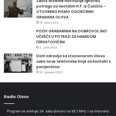
Zašto državne institucije ignorišu
I
potragu za nestalim H.F. iz Čuništa -
Ć
OTVORENO PISMO OGORČENIH
N
GRAĐANA OLOVA
A
15. Juna 2023.
J
A
POZIV GRAĐANIMA NA DOBROVOLJNO
V
UČEŠĆE U POTRAZI ZA HAMIDOM
I
FERHATOVIĆEM
O
2. Juna 2023.
D
Dom zdravlja sa stacionarom Olovo
O
uveo nove telefonske linije za kontakt s
N
pacijentima
O
18. Januara 2022.
Š
E
N
J
E
Radio Olovo
Z
A
Program se emituje 24. sata dnevno na 95,1 MHz i na internetu
K