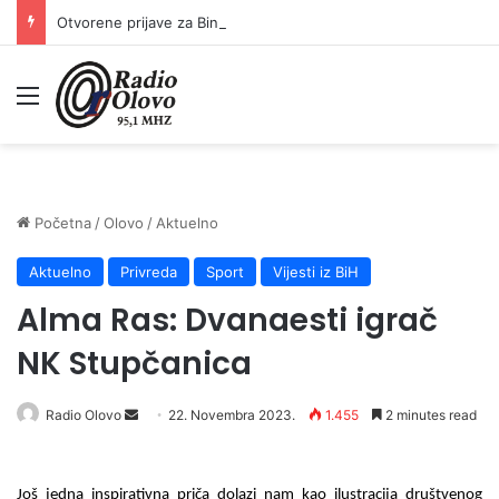
Otvorene prijave za Bingo Festival Fits: Odaberite outfit s omiljenim influencerom i zablistajte na Crvenom tepihu Sarajevo Film Festivala
Meni
Početna
/
Olovo
/
Aktuelno
Aktuelno
Privreda
Sport
Vijesti iz BiH
Alma Ras: Dvanaesti igrač
NK Stupčanica
Radio Olovo
S
22. Novembra 2023.
1.455
2 minutes read
e
n
Još jedna inspirativna priča dolazi nam kao ilustracija društvenog
d