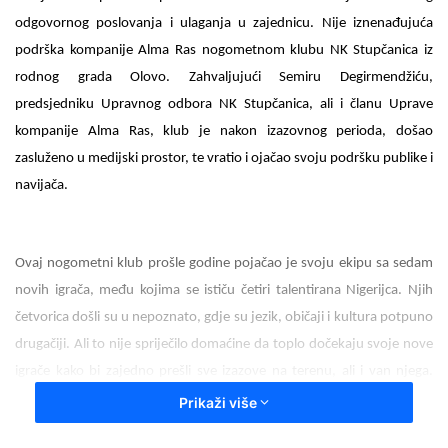
a
odgovornog poslovanja i ulaganja u zajednicu. Nije iznenađujuća
n
podrška kompanije Alma Ras nogometnom klubu NK Stupčanica iz
e
rodnog grada Olovo. Zahvaljujući Semiru Degirmendžiću,
m
predsjedniku Upravnog odbora NK Stupčanica, ali i članu Uprave
a
kompanije Alma Ras, klub je nakon izazovnog perioda, došao
i
zasluženo u medijski prostor, te vratio i ojačao svoju podršku publike i
l
navijača.
Ovaj nogometni klub prošle godine pojačao je svoju ekipu sa sedam
novih igrača, među kojima se ističu četiri talentirana Nigerijca. Njih
četvorica došli su u nepoznato, gdje su jezik, običaji i kultura potpuno
drugačiji. Ali to nije spriječilo domaćine da toplo dočekaju svoje nove
igrače kako bi zajedno prešli sve izazove na terenu, ali i van njega.
Njihovi strahovi i nedoumice nisu se odnosili samo na sportske
Prikaži više
performanse, već su se pitali kako će ih prihvatiti lokalna zajednica.