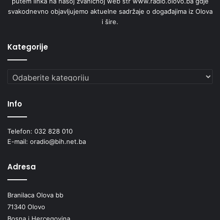
putem linka na našoj zvaničnoj web str www.radio.olovo.ba gdje
O
svakodnevno objavljujemo aktuelne sadržaje o događajima iz Olova
N
i šire.
A
O
P
Kategorije
R
I
J
Kategorije
A
V
Info
I
I
M
Telefon: 032 828 010
O
E-mail: oradio@bih.net.ba
V
I
Adresa
N
E
N
Branilaca Olova bb
O
71340 Olovo
S
I
Bosna i Hercegovina