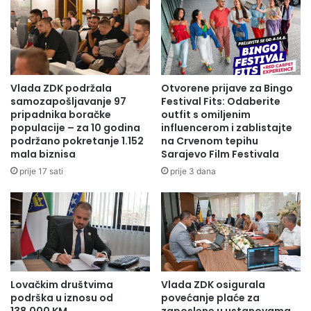
R
e
Ž
s
A
e
O
c
R
u
A
k
Vlada ZDK podržala
Otvorene prijave za Bingo
Alma Ras, kao kompanija, ne samo da postiže poslovni uspjeh već i
D
a
samozapošljavanje 97
Festival Fits: Odaberite
I
njeguje duboko ukorijenjen društveno odgovoran pristup, igrajući
z
pripadnika boračke
outfit s omiljenim
O
populacije – za 10 godina
influencerom i zablistajte
i
ključnu ulogu u unaprjeđenju lokalnih zajednica. Svojom prisutnošću
N
podržano pokretanje 1.152
na Crvenom tepihu
v
širom Bosne i Hercegovine, a kroz svoje investicije u lokalne zajednice,
I
mala biznisa
Sarajevo Film Festivala
a
pruža podršku raznim kulturnim i sportskim manifestacijama, jačajući
C
n
prije 17 sati
prije 3 dana
U
dugoročni uspjeh društvene odgovornosti.
j
Z
a
A
n
K
a
O
z
O
d
R
r
Lovačkim društvima
Vlada ZDK osigurala
D
a
podrška u iznosu od
povećanje plaće za
I
v
138.000 KM
zaposlene u ustanovama