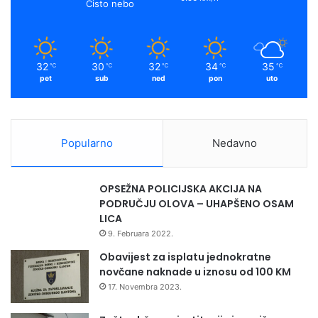
Čisto nebo
T
k
a
E
G
m
R
32
30
32
34
35
℃
℃
℃
℃
℃
I
pet
sub
ned
pon
uto
T
E
T
A
Popularno
Nedavno
:
P
R
OPSEŽNA POLICIJSKA AKCIJA NA
E
PODRUČJU OLOVA – UHAPŠENO OSAM
M
LICA
I
9. Februara 2022.
J
E
Obavijest za isplatu jednokratne
R
novčane naknade u iznosu od 100 KM
P
17. Novembra 2023.
I
V