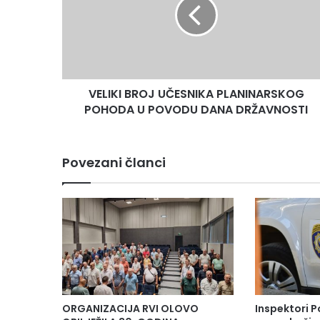
I
K
I
B
R
O
VELIKI BROJ UČESNIKA PLANINARSKOG
J
POHODA U POVODU DANA DRŽAVNOSTI
U
Č
E
S
Povezani članci
N
I
K
A
P
L
A
N
I
N
ORGANIZACIJA RVI OLOVO
Inspektori P
A