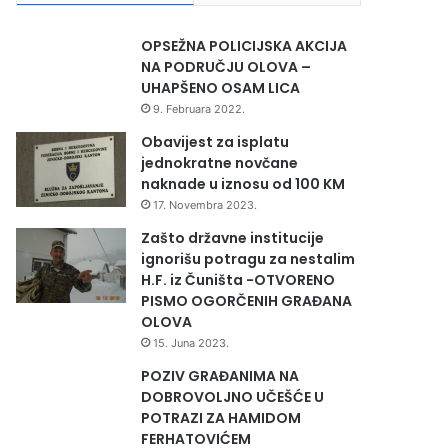
OPSEŽNA POLICIJSKA AKCIJA
NA PODRUČJU OLOVA –
UHAPŠENO OSAM LICA
9. Februara 2022.
Obavijest za isplatu
jednokratne novčane
naknade u iznosu od 100 KM
17. Novembra 2023.
Zašto državne institucije
ignorišu potragu za nestalim
H.F. iz Čuništa -OTVORENO
PISMO OGORČENIH GRAĐANA
OLOVA
15. Juna 2023.
POZIV GRAĐANIMA NA
DOBROVOLJNO UČEŠĆE U
POTRAZI ZA HAMIDOM
FERHATOVIĆEM