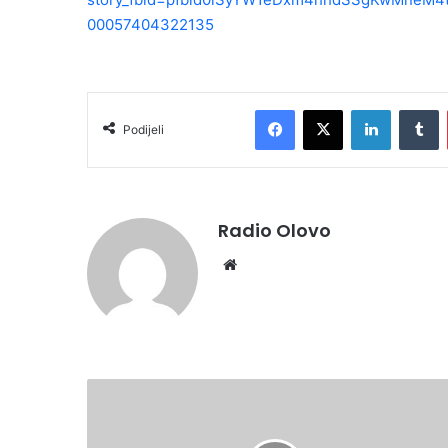
00057404322135
Facebook
X
LinkedIn
Tumblr
Podijeli
Radio Olovo
We
bsi
te
V
E
L