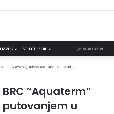
Porezne uprave FBiH na području ZDK izvršili 24 inspekcijska nadzora
I IZ ZDK
VIJESTI IZ BIH
RADIO UŽIVO
aterm” Olovo nagrađeno putovanjem u Istanbul
a BRC “Aquaterm”
 putovanjem u