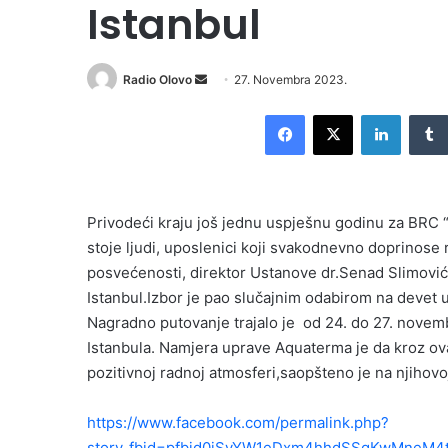
Istanbul
Radio Olovo
S
27. Novembra 2023.
e
Facebook
X
LinkedIn
n
d
a
n
Privodeći kraju još jednu uspješnu godinu za BRC 
e
stoje ljudi, uposlenici koji svakodnevno doprinose r
m
posvećenosti, direktor Ustanove dr.Senad Slimović
a
i
Istanbul.Izbor je pao slučajnim odabirom na devet 
l
Nagradno putovanje trajalo je od 24. do 27. novembr
Istanbula. Namjera uprave Aquaterma je da kroz ova
pozitivnoj radnoj atmosferi,saopšteno je na njihovoj
https://www.facebook.com/permalink.php?
story_fbid=pfbid0iSyYW1eDxm4hhdSSgKwMneM