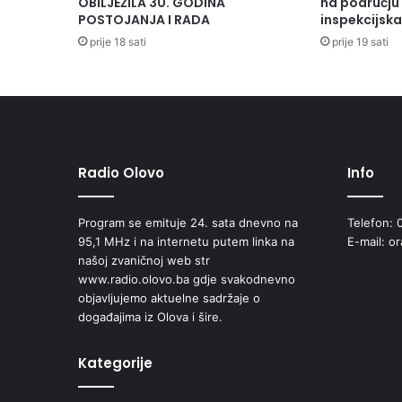
OBILJEŽILA 30. GODINA
na području 
R
POSTOJANJA I RADA
inspekcijsk
S
prije 18 sati
prije 19 sati
K
O
G
P
O
H
O
Radio Olovo
Info
D
A
Program se emituje 24. sata dnevno na
Telefon: 
U
95,1 MHz i na internetu putem linka na
E-mail: o
P
našoj zvaničnoj web str
O
www.radio.olovo.ba gdje svakodnevno
V
objavljujemo aktuelne sadržaje o
O
događajima iz Olova i šire.
D
U
D
Kategorije
A
N