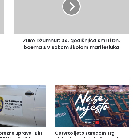
o
D
ž
u
m
h
Zuko Džumhur: 34. godišnjica smrti bh.
u
boema s visokom školom marifetluka
r
:
3
4
.
g
o
d
i
š
n
j
i
c
orezne uprave FBiH
Četvrto ljeto zaredom Trg
a