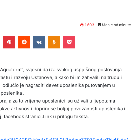
1.603
Manje od minute
Tumblr
Pinterest
Reddit
VKontakte
Odnoklassniki
Pocket
“Aquaterm”, svjesni da iza svakog uspješnog poslovanja
astu i razvoju Ustanove, a kako bi im zahvalili na trudu i
 odlučio je nagraditi devet uposlenika putovanjem u
uposlenika .
a, a za to vrijeme uposlenici su uživali u ljepotama
kve aktivnosti doprinose boljoj povezanosti uposlenika i
 facebook stranici.Link u prilogu teksta.
4tqXv2UCA2SQsVxyMExV2LCLBb4pw7T97EoubzTNvl&id=1