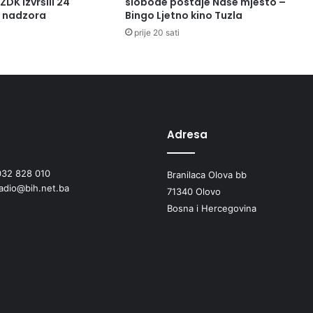
ZDK izvršili 24
slobode postaje Naše mjesto –
s
a nadzora
Bingo Ljetno kino Tuzla
m
prije 20 sati
r
t
i
b
h
.
b
Adresa
o
e
032 828 010
m
Branilaca Olova bb
radio@bih.net.ba
a
71340 Olovo
s
Bosna i Hercegovina
v
i
s
o
k
o
m