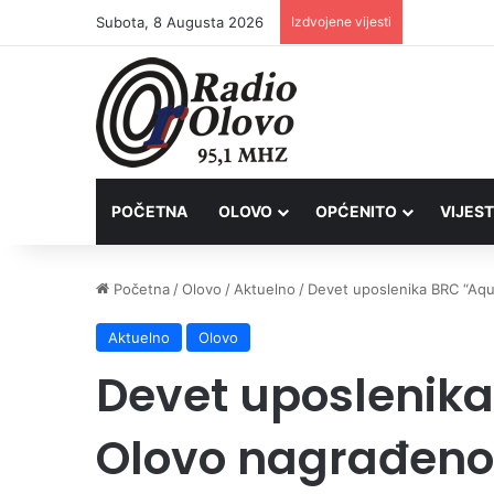
Subota, 8 Augusta 2026
Izdvojene vijesti
Inspektori 
POČETNA
OLOVO
OPĆENITO
VIJEST
Početna
/
Olovo
/
Aktuelno
/
Devet uposlenika BRC “Aqu
Aktuelno
Olovo
Devet uposlenik
Olovo nagrađeno