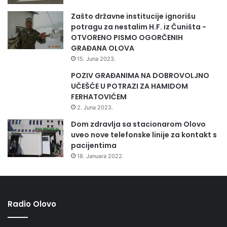
Zašto državne institucije ignorišu
potragu za nestalim H.F. iz Čuništa -
OTVORENO PISMO OGORČENIH
GRAĐANA OLOVA
15. Juna 2023.
POZIV GRAĐANIMA NA DOBROVOLJNO
UČEŠĆE U POTRAZI ZA HAMIDOM
FERHATOVIĆEM
2. Juna 2023.
Dom zdravlja sa stacionarom Olovo
uveo nove telefonske linije za kontakt s
pacijentima
18. Januara 2022.
Radio Olovo