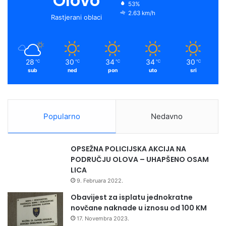
Olovo
53%
o
e
r
y
2.63 km/h
Rastjerani oblaci
k
a
m
28
30
34
34
30
℃
℃
℃
℃
℃
sub
ned
pon
uto
sri
Popularno
Nedavno
OPSEŽNA POLICIJSKA AKCIJA NA
PODRUČJU OLOVA – UHAPŠENO OSAM
LICA
9. Februara 2022.
Obavijest za isplatu jednokratne
novčane naknade u iznosu od 100 KM
17. Novembra 2023.