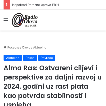
Inspektori Porezne uprave FBiH na području ZDK izvršili 24 inspekcijska nadzora
Meni
Početna
/
Olovo
/
Aktuelno
Aktuelno
Posao
Privreda
Alma Ras: Ostvareni ciljevi i
perspektive za daljni razvoj u
2024. godini uz rast plata
kao potvrda stabilnosti i
uspjeha