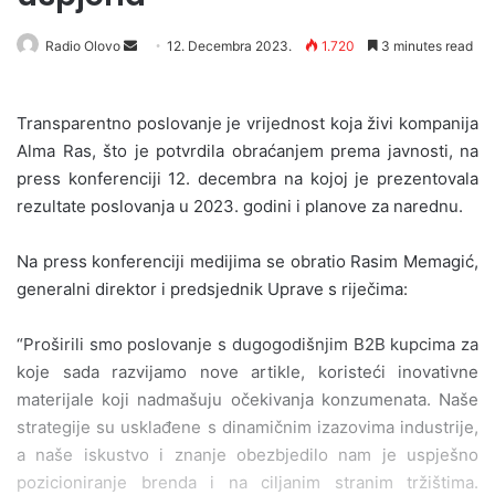
Radio Olovo
S
12. Decembra 2023.
1.720
3 minutes read
e
n
Transparentno poslovanje je vrijednost koja živi kompanija
d
Alma Ras, što je potvrdila obraćanjem prema javnosti, na
a
press konferenciji 12. decembra na kojoj je prezentovala
n
rezultate poslovanja u 2023. godini i planove za narednu.
e
m
a
Na press konferenciji medijima se obratio Rasim Memagić,
i
generalni direktor i predsjednik Uprave s riječima:
l
“Proširili smo poslovanje s dugogodišnjim B2B kupcima za
koje sada razvijamo nove artikle, koristeći inovativne
materijale koji nadmašuju očekivanja konzumenata. Naše
strategije su usklađene s dinamičnim izazovima industrije,
a naše iskustvo i znanje obezbjedilo nam je uspješno
pozicioniranje brenda i na ciljanim stranim tržištima.