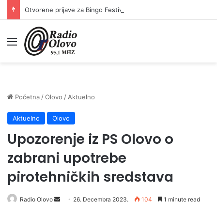
Otvorene prijave za Bingo Festival Fits: Odaberite outfit s omiljenim influencerom i zablistajte na Crvenom tepihu Sarajevo Film Festivala
Meni
Početna
/
Olovo
/
Aktuelno
Aktuelno
Olovo
Upozorenje iz PS Olovo o
zabrani upotrebe
pirotehničkih sredstava
Radio Olovo
S
26. Decembra 2023.
104
1 minute read
e