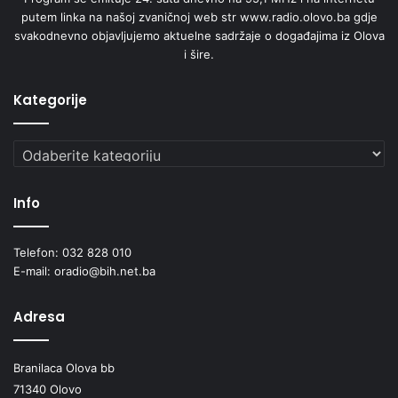
g
putem linka na našoj zvaničnoj web str www.radio.olovo.ba gdje
s
svakodnevno objavljujemo aktuelne sadržaje o događajima iz Olova
o
i šire.
c
i
o
Kategorije
-
e
Kategorije
k
o
n
Info
o
m
s
Telefon: 032 828 010
k
E-mail: oradio@bih.net.ba
e
o
Adresa
g
u
t
Branilaca Olova bb
i
71340 Olovo
c