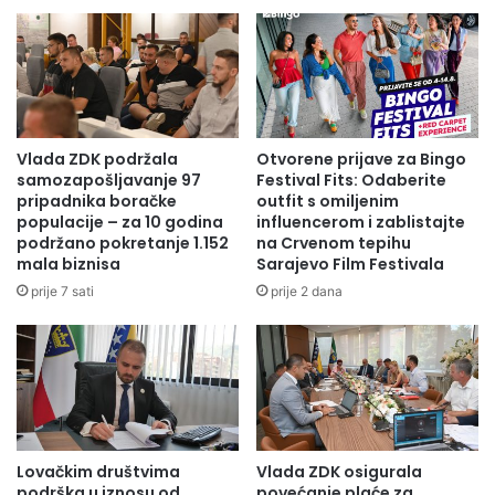
z
I
n
O
o
P
s
R
u
E
o
N
d
O
Vlada ZDK podržala
Otvorene prijave za Bingo
5
S
samozapošljavanje 97
Festival Fits: Odaberite
0
U
pripadnika boračke
outfit s omiljenim
2
populacije – za 10 godina
influencerom i zablistajte
S
.
podržano pokretanje 1.152
na Crvenom tepihu
R
mala biznisa
Sarajevo Film Festivala
8
E
6
D
prije 7 sati
prije 2 dana
1
S
,
T
5
A
0
V
K
A
M
Z
k
A
Lovačkim društvima
Vlada ZDK osigurala
a
O
podrška u iznosu od
povećanje plaće za