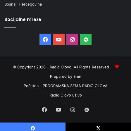
Bosna i Hercegovina
a
j
a
Socijalne mreže
e
n
e
Facebook
YouTube
Instagram
Spotify
r
g
e
t
s
© Copyright 2026 - Radio Olovo, All Rights Reserved |
k
Prepared by Emir
e
k
Početna
PROGRAMSKA ŠEMA RADIO OLOVA
r
Radio Olovo uživo
i
z
e
Facebook
YouTube
Instagram
Spotify