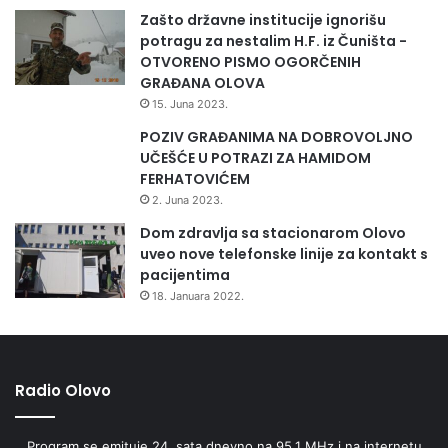
u
Zašto državne institucije ignorišu
u
potragu za nestalim H.F. iz Čuništa -
b
OTVORENO PISMO OGORČENIH
l
GRAĐANA OLOVA
a
15. Juna 2023.
ž
a
POZIV GRAĐANIMA NA DOBROVOLJNO
v
UČEŠĆE U POTRAZI ZA HAMIDOM
a
FERHATOVIĆEM
n
2. Juna 2023.
j
Dom zdravlja sa stacionarom Olovo
a
uveo nove telefonske linije za kontakt s
n
pacijentima
e
18. Januara 2022.
g
a
t
i
v
Radio Olovo
n
o
Program se emituje 24. sata dnevno na 95,1 MHz i na internetu