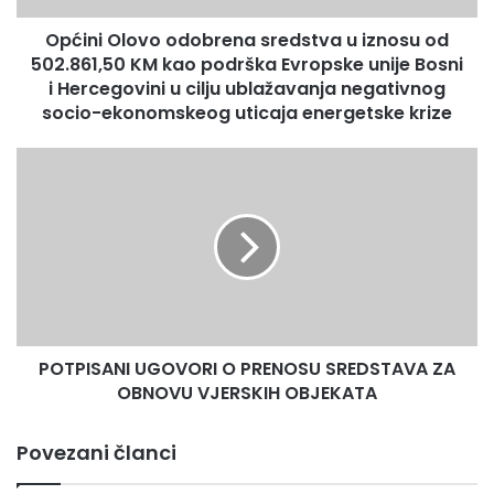
o
Općini Olovo odobrena sredstva u iznosu od
v
502.861,50 KM kao podrška Evropske unije Bosni
o
o
i Hercegovini u cilju ublažavanja negativnog
d
socio-ekonomskeog uticaja energetske krize
o
b
P
r
O
e
T
n
P
a
I
s
S
r
A
e
N
d
I
s
POTPISANI UGOVORI O PRENOSU SREDSTAVA ZA
U
t
OBNOVU VJERSKIH OBJEKATA
G
v
O
a
V
Povezani članci
u
O
i
R