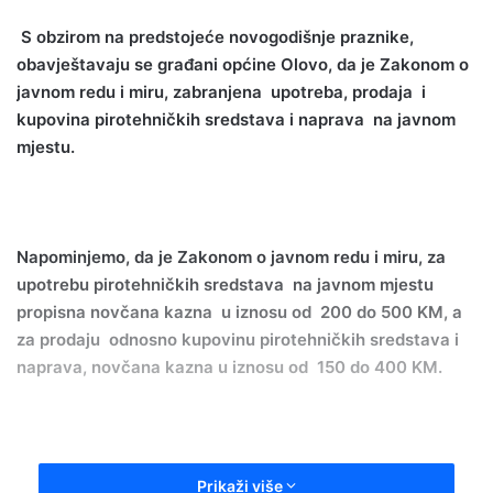
n
S obzirom
na
predstojeće novogodišnje praznike,
d
obavještavaju se
građani općine Olovo, da je Zakonom o
a
javnom redu i miru, zabranjena upotreba, prodaja i
n
kupovina pirotehničkih sredstava i naprava na javnom
e
mjestu.
m
a
i
l
Napominjemo, da je Zakonom o javnom redu i miru, za
upotrebu pirotehničkih sredstava na javnom mjestu
propisna novčana kazna u iznosu od 200 do 500 KM, a
za prodaju odnosno kupovinu pirotehničkih sredstava i
naprava, novčana kazna u iznosu od 150 do 400 KM.
Posebno obavještavamo roditelje da su usljed
Prikaži više