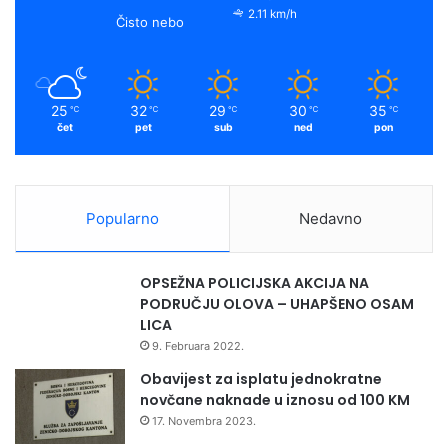
o
e
r
y
o
2.11 km/h
Čisto nebo
s
k
a
n
i
m
i
25
32
29
30
35
℃
℃
℃
℃
℃
H
čet
pet
sub
ned
pon
e
r
c
e
Popularno
Nedavno
g
o
v
OPSEŽNA POLICIJSKA AKCIJA NA
i
PODRUČJU OLOVA – UHAPŠENO OSAM
n
LICA
i
9. Februara 2022.
u
c
Obavijest za isplatu jednokratne
i
novčane naknade u iznosu od 100 KM
l
17. Novembra 2023.
j