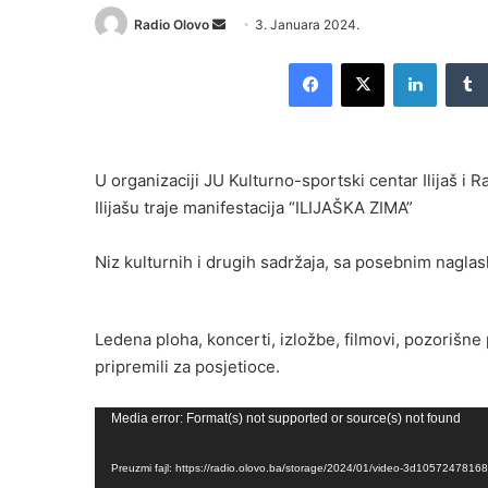
Radio Olovo
S
3. Januara 2024.
e
Facebook
X
LinkedIn
n
d
a
n
U organizaciji JU Kulturno-sportski centar Ilijaš i 
e
Ilijašu traje manifestacija “ILIJAŠKA ZIMA”
m
a
i
Niz kulturnih i drugih sadržaja, sa posebnim naglask
l
Ledena ploha, koncerti, izložbe, filmovi, pozorišne
pripremili za posjetioce.
Video
Media error: Format(s) not supported or source(s) not found
Player
Preuzmi fajl: https://radio.olovo.ba/storage/2024/01/video-3d1057247