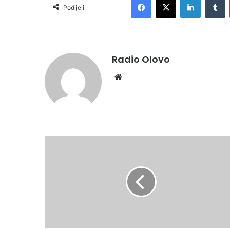
Podijeli
Radio Olovo
We
bsi
te
O
B
A
V
J
E
Š
T
E