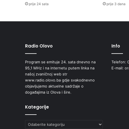
C
prije 24 sata
prije 3 dana
R
T
U
Z
A
K
O
Radio Olovo
Info
N
A
Program se emituje 24. sata dnevno na
Telefon: 
O
95,1 MHz i na internetu putem linka na
E-mail: o
D
našoj zvaničnoj web str
O
www.radio.olovo.ba gdje svakodnevno
P
objavljujemo aktuelne sadržaje o
U
događajima iz Olova i šire.
N
S
K
Kategorije
I
M
Kategorije
P