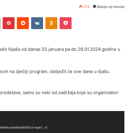
123
Manje od minute
Tumblr
Pinterest
Reddit
VKontakte
Odnoklassniki
Pocket
Radio Ilijaša od danas 03.januara pa do 28.01.2024.godine u
om na dječiji program, obilježit će ove dane u Iljašu.
 predstave, samo su neki od sadržaja koje su organizatori
8168f4f99eab0fd0bb99554-V.mp4?_=1