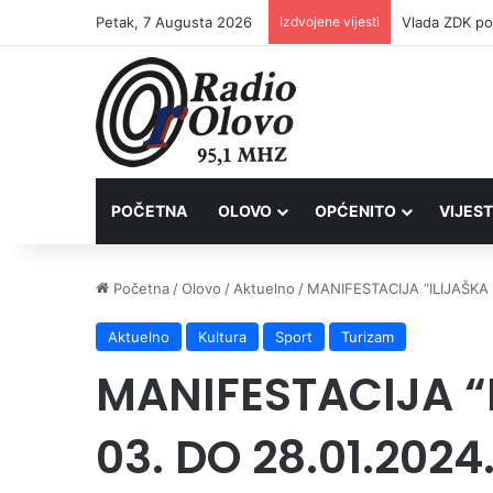
Petak, 7 Augusta 2026
Izdvojene vijesti
POČETNA
OLOVO
OPĆENITO
VIJEST
Početna
/
Olovo
/
Aktuelno
/
MANIFESTACIJA “ILIJAŠKA 
Aktuelno
Kultura
Sport
Turizam
MANIFESTACIJA “
03. DO 28.01.2024