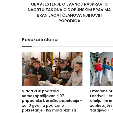
OBAVJEŠTENJE O JAVNOJ RASPRAVI O
N
NACRTU ZAKONA O DOPUNSKIM PRAVIMA
J
E
BRANILACA I ČLANOVA NJIHOVIH
O
PORODICA
J
A
V
Povezani članci
N
O
J
R
A
S
P
R
A
V
Vlada ZDK podržala
Otvorene pr
I
samozapošljavanje 97
Festival Fits
O
pripadnika boračke populacije –
omiljenim in
N
za 10 godina podržano
zablistajte
pokretanje 1.152 mala biznisa
Sarajevo Fil
A