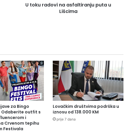
U toku radovi na asfaltiranju puta u
v
Lišcima
i
n
a
a
s
f
a
l
t
i
r
a
n
j
u
p
ijave za Bingo
Lovačkim društvima podrška u
u
: Odaberite outfit s
iznosu od 138.000 KM
t
fluencerom i
prije 7 dana
a
 na Crvenom tepihu
m Festivala
u