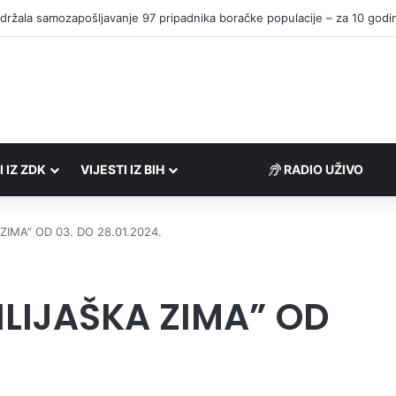
I IZ ZDK
VIJESTI IZ BIH
RADIO UŽIVO
ZIMA” OD 03. DO 28.01.2024.
ILIJAŠKA ZIMA” OD
.