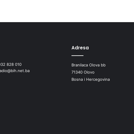
L
i
š
c
i
m
a
Adresa
032 828 010
Branilaca Olova bb
radio@bih.net.ba
71340 Olovo
Bosna i Hercegovina