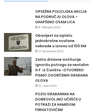
OPSEŽNA POLICIJSKA AKCIJA
NA PODRUČJU OLOVA –
UHAPŠENO OSAM LICA
9. Februara 2022.
Obavijest za isplatu
jednokratne novčane
naknade u iznosu od 100 KM
17. Novembra 2023.
Zašto državne institucije
ignorišu potragu za nestalim
H.F. iz Čuništa -OTVORENO
PISMO OGORČENIH GRAĐANA
OLOVA
15. Juna 2023.
POZIV GRAĐANIMA NA
DOBROVOLJNO UČEŠĆE U
POTRAZI ZA HAMIDOM
FERHATOVIĆEM