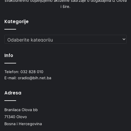
svakodnevno objavljujemo aktuelne sadržaje o događajima iz Olova
i šire.
Kategorije
Kategorije
Info
Telefon: 032 828 010
E-mail: oradio@bih.net.ba
Adresa
Branilaca Olova bb
71340 Olovo
Bosna i Hercegovina