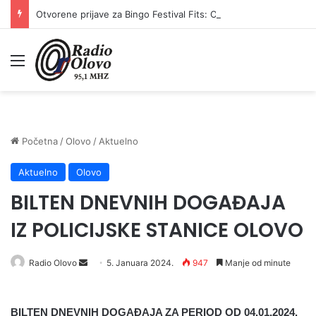
Otvorene prijave za Bingo Festival Fits: Odaberite outfit s omiljenim influencerom i zablistajte na Crvenom tepihu Sarajevo Film Festivala
Meni
Početna
/
Olovo
/
Aktuelno
Aktuelno
Olovo
BILTEN DNEVNIH DOGAĐAJA
IZ POLICIJSKE STANICE OLOVO
Radio Olovo
S
5. Januara 2024.
947
Manje od minute
e
n
BILTEN DNEVNIH DOGAĐAJA ZA PERIOD OD 04.01.2024.
d