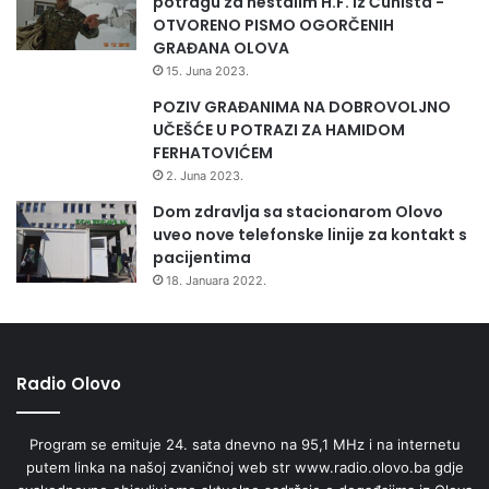
potragu za nestalim H.F. iz Čuništa -
s
OTVORENO PISMO OGORČENIH
k
GRAĐANA OLOVA
u
15. Juna 2023.
u
POZIV GRAĐANIMA NA DOBROVOLJNO
p
UČEŠĆE U POTRAZI ZA HAMIDOM
r
FERHATOVIĆEM
a
v
2. Juna 2023.
u
Dom zdravlja sa stacionarom Olovo
I
uveo nove telefonske linije za kontakt s
V
pacijentima
u
18. Januara 2022.
T
e
š
n
Radio Olovo
j
u
Program se emituje 24. sata dnevno na 95,1 MHz i na internetu
putem linka na našoj zvaničnoj web str www.radio.olovo.ba gdje