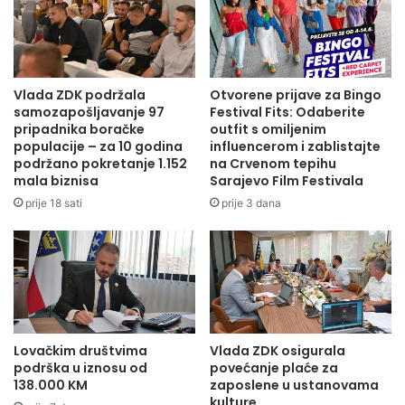
E
h
O
p
F
o
I
s
N
l
Vlada ZDK podržala
Otvorene prijave za Bingo
A
o
samozapošljavanje 97
Festival Fits: Odaberite
N
v
pripadnika boračke
outfit s omiljenim
S
a
populacije – za 10 godina
influencerom i zablistajte
I
podržano pokretanje 1.152
na Crvenom tepihu
Z
mala biznisa
Sarajevo Film Festivala
R
D
A
K
prije 18 sati
prije 3 dana
N
E
J
m
U
i
Š
r
E
V
S
r
T
a
Lovačkim društvima
Vlada ZDK osigurala
P
č
podrška u iznosu od
povećanje plaće za
R
o
138.000 KM
zaposlene u ustanovama
O
i
kulture