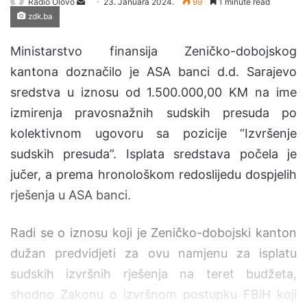
Radio Olovo
S
23. Januara 2024.
99
1 minute read
zdk.ba
e
n
Ministarstvo finansija Zeničko-dobojskog
d
a
kantona doznačilo je ASA banci d.d. Sarajevo
n
sredstva u iznosu od 1.500.000,00 KM na ime
e
izmirenja pravosnažnih sudskih presuda po
m
kolektivnom ugovoru sa pozicije “Izvršenje
a
i
sudskih presuda”. Isplata sredstava počela je
l
jučer, a prema hronološkom redoslijedu dospjelih
rješenja u ASA banci.
Radi se o iznosu koji je Zeničko-dobojski kanton
dužan predvidjeti za ovu namjenu za isplatu
sudskih izvršnih rješenja na teret budžeta,
shodno Zakonu o izvršnom postupku FBiH koji