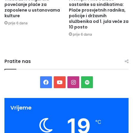
povećanje plaće za
sastanke sa sindikatima:
n
4
zaposlene u ustanovama
Plaće prosvjetnih radnika,
t
1
kulture
policije i državnih
o
,
službenika od 1. jula veće za
prije 6 dana
n
9
10 posto
a
3
prije 6 dana
P
O
S
T
Pratite nas
O
O
D
I
F
Y
I
S
Z
a
o
n
p
N
O
c
u
s
o
S
Vrijeme
A
19
e
T
t
t
U
℃
L
b
u
a
i
A