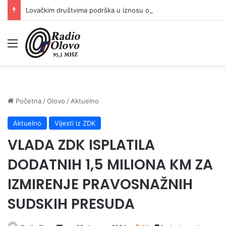
Lovačkim društvima podrška u iznosu od 138.000 KM
Meni
Početna
/
Olovo
/
Aktuelno
Aktuelno
Vijesti iz ZDK
VLADA ZDK ISPLATILA
DODATNIH 1,5 MILIONA KM ZA
IZMIRENJE PRAVOSNAŽNIH
SUDSKIH PRESUDA