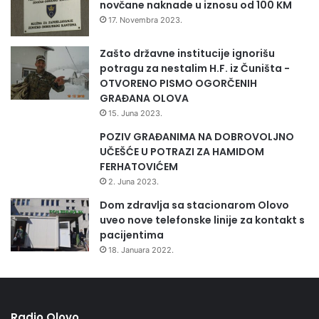
novčane naknade u iznosu od 100 KM
D
U
17. Novembra 2023.
S
T
Zašto državne institucije ignorišu
R
potragu za nestalim H.F. iz Čuništa -
I
OTVORENO PISMO OGORČENIH
J
GRAĐANA OLOVA
U
15. Juna 2023.
1
POZIV GRAĐANIMA NA DOBROVOLJNO
8
UČEŠĆE U POTRAZI ZA HAMIDOM
,
FERHATOVIĆEM
1
2. Juna 2023.
0
P
Dom zdravlja sa stacionarom Olovo
O
uveo nove telefonske linije za kontakt s
S
pacijentima
T
18. Januara 2022.
O
Radio Olovo