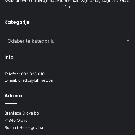
svakodnevno objavljujemo aktuelne sadržaje o događajima iz Olova
,
i šire.
5
P
O
Kategorije
S
T
Kategorije
O
Info
Telefon: 032 828 010
E-mail: oradio@bih.net.ba
Adresa
Branilaca Olova bb
71340 Olovo
Bosna i Hercegovina