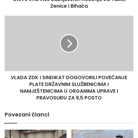
Zenice i Bihaća
š
e
z
V
a
L
b
A
i
D
l
A
j
Z
e
D
ž
K
e
I
n
VLADA ZDK I SINDIKAT DOGOVORILI POVEĆANJE
S
i
PLATE DRŽAVNIM SLUŽBENICIMA I
I
h
N
NAMJEŠTENICIMA U ORGANIMA UPRAVE I
n
D
PRAVOSUĐU ZA 9,5 POSTO
o
I
ć
K
Povezani članci
e
A
n
T
j
D
a
O