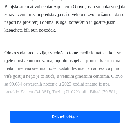
a
Banjsko-rekreativni centar Aquaterm Olovo jasan su pokazatelj da
n
zdravstveni turizam predstavlja našu veliku razvojnu šansu i da su
e
napori na proširenju obima usluga, boravišnih i ugostiteljskih
m
kapaciteta bili pun pogodak.
a
i
l
Olovo sada predstavlja, svjedoče o tome medijski natpisi koji se
djele društvenim mrežama, mjerilo uspjeha i primjer kako jedna
mala i uređena sredina može postati destinacija i adresa za puno
više gostiju nego je to slučaj u velikim gradskim centrima.
Olovo
sa
99.684
ostvarenih noćenja u 2023 godini znatno je npr.
preteklo
Zenic
u
(34.361), Tuzl
u
(71.022), ali i Bihać (79.581).
Prikaži više
Nema stajanja, poručuju iz ove naše ustanove konkretnim i