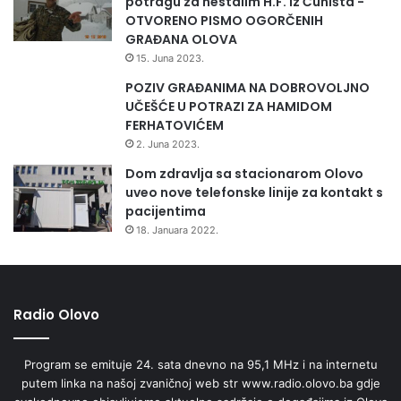
potragu za nestalim H.F. iz Čuništa -
M
OTVORENO PISMO OGORČENIH
A
GRAĐANA OLOVA
U
15. Juna 2023.
P
POZIV GRAĐANIMA NA DOBROVOLJNO
R
UČEŠĆE U POTRAZI ZA HAMIDOM
A
FERHATOVIĆEM
V
E
2. Juna 2023.
I
Dom zdravlja sa stacionarom Olovo
P
uveo nove telefonske linije za kontakt s
R
pacijentima
A
18. Januara 2022.
V
O
S
U
Đ
Radio Olovo
U
Z
Program se emituje 24. sata dnevno na 95,1 MHz i na internetu
A
putem linka na našoj zvaničnoj web str www.radio.olovo.ba gdje
9