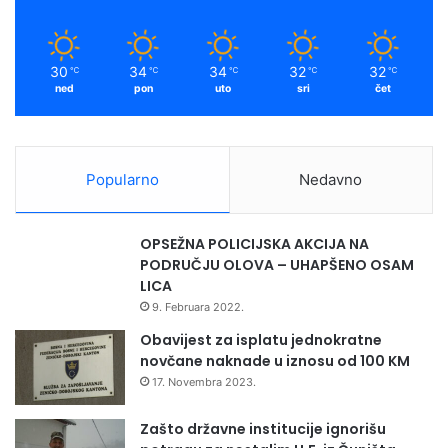
k
a
N
A
m
M
30
34
34
32
32
℃
℃
℃
℃
℃
J
ned
pon
uto
sri
čet
E
Š
T
E
Popularno
Nedavno
N
I
C
OPSEŽNA POLICIJSKA AKCIJA NA
I
PODRUČJU OLOVA – UHAPŠENO OSAM
M
LICA
A
9. Februara 2022.
U
O
Obavijest za isplatu jednokratne
R
novčane naknade u iznosu od 100 KM
G
17. Novembra 2023.
A
N
Zašto državne institucije ignorišu
I