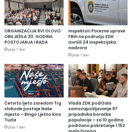
o
G
d
O
T
V
u
O
z
R
ORGANIZACIJA RVI OLOVO
Inspektori Porezne uprave
l
I
OBILJEŽILA 30. GODINA
FBiH na području ZDK
e
L
POSTOJANJA I RADA
izvršili 24 inspekcijska
,
I
nadzora
prije 1 dan
Z
P
prije 1 dan
e
O
n
V
i
E
c
Ć
e
A
i
N
B
J
i
Četvrto ljeto zaredom Trg
Vlada ZDK podržala
E
slobode postaje Naše
samozapošljavanje 97
h
P
mjesto – Bingo Ljetno kino
pripadnika boračke
a
L
Tuzla
populacije – za 10 godina
ć
A
podržano pokretanje 1.152
a
prije 1 dan
T
mala biznisa