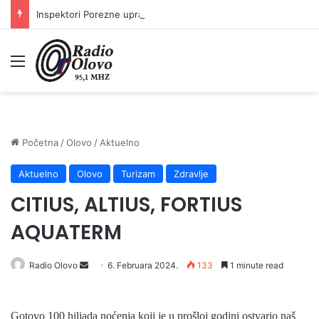
Inspektori Porezne uprave FBiH na području ZDK izvršili 24 inspekcijska nadzora
Meni
Početna
/
Olovo
/
Aktuelno
Aktuelno
Olovo
Turizam
Zdravlje
CITIUS, ALTIUS, FORTIUS
AQUATERM
Radio Olovo
S
6. Februara 2024.
133
1 minute read
e
n
Gotovo 100 hiljada noćenja koji je u prošloj godini ostvario naš
d