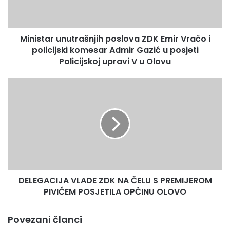
a
r
u
Ministar unutrašnjih poslova ZDK Emir Vračo i
n
policijski komesar Admir Gazić u posjeti
u
t
Policijskoj upravi V u Olovu
r
a
D
š
E
n
L
j
E
i
G
h
A
p
C
o
I
s
J
Sjajna skijašica, zatim se osvrnula na današnje dvije utrke,
l
DELEGACIJA VLADE ZDK NA ČELU S PREMIJEROM
A
o
PIVIĆEM POSJETILA OPĆINU OLOVO
kojima itekako može biti zadovoljna.
V
v
L
a
A
“D
an bio dosta dug. Imali smo dvije utrke. Prvu utrku sam
Povezani članci
Z
D