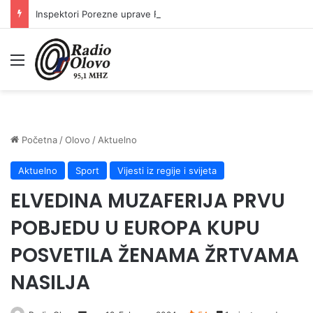
Inspektori Porezne uprave FBiH na području ZDK izvršili 24 inspekcijska nadzora
Meni
Početna
/
Olovo
/
Aktuelno
Aktuelno
Sport
Vijesti iz regije i svijeta
ELVEDINA MUZAFERIJA PRVU
POBJEDU U EUROPA KUPU
POSVETILA ŽENAMA ŽRTVAMA
NASILJA