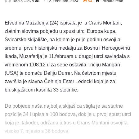
Radio Olovo
S
12. Februara 2024.
54
1 minute read
e
n
Elvedina Muzaferija (24) ispisala je u Crans Montani,
d
a
zlatnim slovima pobjedu u spust utrci Europa kupa.
n
Švicarsko skijalište, na kojem je prije godinu osvojila
e
srebrnu, prvu historijsku medalju za Bosnu i Hercegovinu
m
ikada, Muzaferija je 11.februara u drugoj utrci savladala s
a
vremenom 1:08.12 i iza sebe ostavila Triciju Mangan
i
(USA) te domaću Deliju Durrer. Na četvrtom mjestu
l
završila je slavna Čehinja Ester Ledecki koja je za
bh.skijašicom kasnila 33 stotinke.
Do pobjede naša najbolja skijašica stigla je sa startne
pozicije 34 i upisala 100 bodova, dok je u prvoj spust utrci
koja je, također, održana jutros u Crans Montani osvojila
visoko 7. mjesto s 36 bodova.