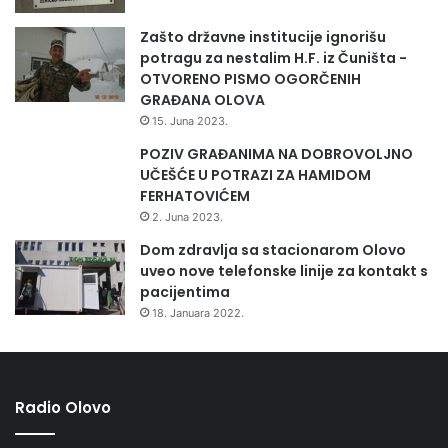
V
u
Zašto državne institucije ignorišu
O
potragu za nestalim H.F. iz Čuništa -
l
OTVORENO PISMO OGORČENIH
o
GRAĐANA OLOVA
v
15. Juna 2023.
u
POZIV GRAĐANIMA NA DOBROVOLJNO
UČEŠĆE U POTRAZI ZA HAMIDOM
FERHATOVIĆEM
2. Juna 2023.
Dom zdravlja sa stacionarom Olovo
uveo nove telefonske linije za kontakt s
pacijentima
18. Januara 2022.
Radio Olovo