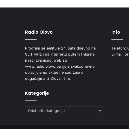
a
t
a
u
F
B
Radio Olovo
Info
i
H
Program se emituje 24. sata dnevno na
Telefon: 
95,1 MHz i na internetu putem linka na
E-mail: o
našoj zvaničnoj web str
www.radio.olovo.ba gdje svakodnevno
objavljujemo aktuelne sadržaje o
događajima iz Olova i šire.
Kategorije
Kategorije