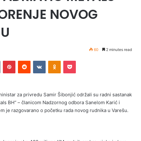
VORENJE NOVOG
ŠU
60
2 minutes read
Tumblr
Pinterest
Reddit
VKontakte
Odnoklassniki
Pocket
inistar za privredu Samir Šibonjić održali su radni sastanak
tals BH“ – članicom Nadzornog odbora Sanelom Karić i
m je razgovarano o početku rada novog rudnika u Varešu.