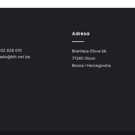
b
r
a
z
o
v
Adresa
a
n
032 828 010
Branilaca Olova bb
j
radio@bih.net.ba
a
71340 Olovo
i
Bosna i Hercegovina
o
b
u
k
e
u
Z
e
n
i
č