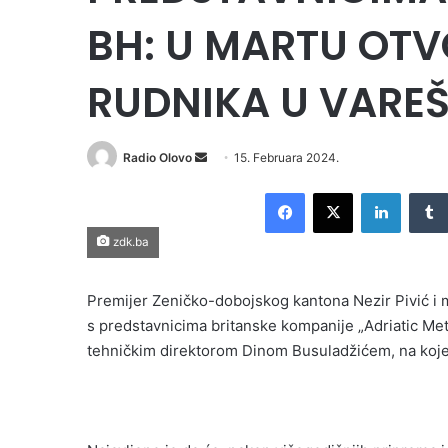
BH: U MARTU OT
RUDNIKA U VARE
Radio Olovo
S
15. Februara 2024.
e
Facebook
X
LinkedIn
n
d
zdk.ba
a
n
Premijer Zeničko-dobojskog kantona Nezir Pivić i m
e
s predstavnicima britanske kompanije „Adriatic Me
m
tehničkim direktorom Dinom Busuladžićem, na koje
a
i
l