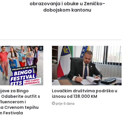
obrazovanja i obuke u Zeničko-
t
e
dobojskom kantonu
m
a
s
r
e
d
n
j
e
g
s
t
r
ijave za Bingo
Lovačkim društvima podrška u
u
: Odaberite outfit s
iznosu od 138.000 KM
č
fluencerom i
prije 6 dana
n
 na Crvenom tepihu
m Festivala
o
g
o