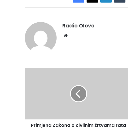
Radio Olovo
We
bsi
te
P
r
i
m
j
e
n
a
Z
Primjena Zakona o civilnim žrtvama rata
a