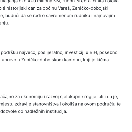
 ulaganja oko 400 miliona KM, rudnik srebra, cinka i olova
ti historijski dan za općinu Vareš, Zeničko-dobojski
ne, budući da se radi o savremenom rudniku i najnovijim
enju.
 podršku najvećoj poslijeratnoj investiciji u BiH, posebno
uje upravo u Zeničko-dobojskom kantonu, koji je kičma
čajno za ekonomiju i razvoj cjelokupne regije, ali i da je,
mjestu zdravlje stanovništva i okoliša na ovom području te
dozvole od nadležnih institucija.