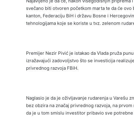
Najavljeno je da će, nakon višegodišnjih priprema i
svečano biti otvoren početkom marta te da će ovo bi
kanton, Federaciju BiH i državu Bosne i Hercegovi
tehnologijama koje se koriste u tvz. zelenom rudar
Premijer Nezir Pivić je istakao da Vlada pruža punu
izražavajući zadovoljstvo što se investicija realiz
privrednog razvoja FBiH.
Naglasio je da je oživljavanje rudarenja u Varešu zna
bez obzira na značaj privrednog razvoja, na prvom 
da je u tom smislu investitor pribavio sve potrebne 