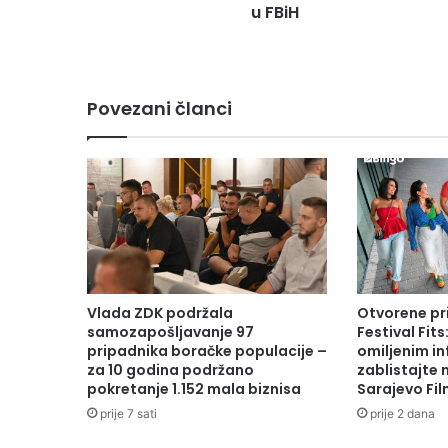
u FBiH
k
o
n
a
o
Povezani članci
c
i
v
i
l
n
i
m
ž
r
Vlada ZDK podržala
Otvorene pr
t
samozapošljavanje 97
Festival Fits
v
pripadnika boračke populacije –
omiljenim in
a
za 10 godina podržano
zablistajte
pokretanje 1.152 mala biznisa
Sarajevo Fil
m
a
prije 7 sati
prije 2 dana
r