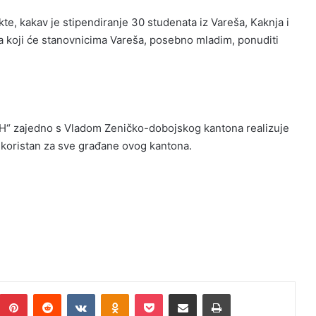
e, kakav je stipendiranje 30 studenata iz Vareša, Kaknja i
ra koji će stanovnicima Vareša, posebno mladim, ponuditi
 BH“ zajedno s Vladom Zeničko-dobojskog kantona realizuje
ti koristan za sve građane ovog kantona.
Pinterest
Reddit
VKontakte
Odnoklassniki
Pocket
Podijeli putem Emaila
Print