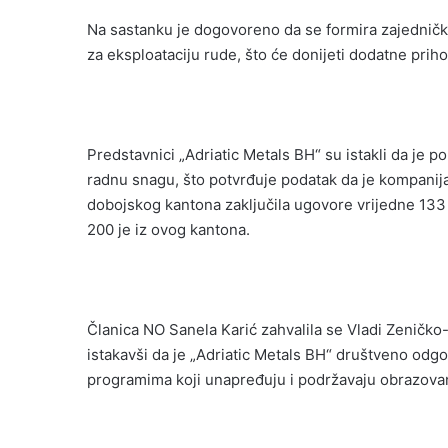
Na sastanku je dogovoreno da se formira zajednička
za eksploataciju rude, što će donijeti dodatne pri
Predstavnici „Adriatic Metals BH“ su istakli da je p
radnu snagu, što potvrđuje podatak da je kompanij
dobojskog kantona zaključila ugovore vrijedne 133
200 je iz ovog kantona.
Članica NO Sanela Karić zahvalila se Vladi Zeničko
istakavši da je „Adriatic Metals BH“ društveno odg
programima koji unapređuju i podržavaju obrazovanje