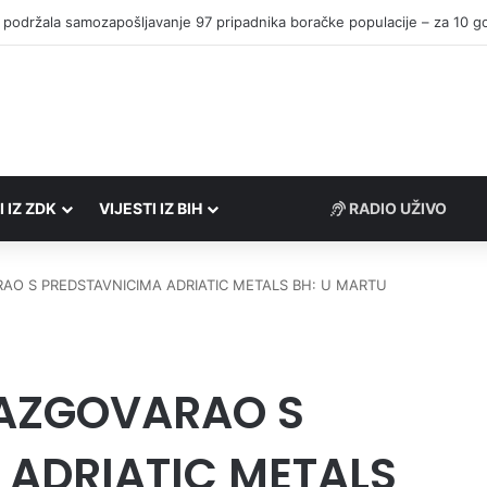
I IZ ZDK
VIJESTI IZ BIH
RADIO UŽIVO
RAO S PREDSTAVNICIMA ADRIATIC METALS BH: U MARTU
RAZGOVARAO S
 ADRIATIC METALS