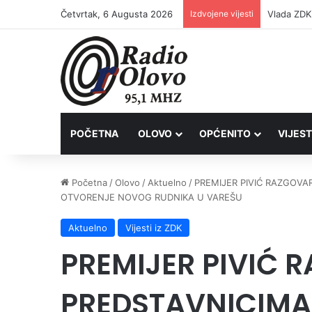
Četvrtak, 6 Augusta 2026
Izdvojene vijesti
POČETNA
OLOVO
OPĆENITO
VIJEST
Početna
/
Olovo
/
Aktuelno
/
PREMIJER PIVIĆ RAZGOVA
OTVORENJE NOVOG RUDNIKA U VAREŠU
Aktuelno
Vijesti iz ZDK
PREMIJER PIVIĆ 
PREDSTAVNICIMA