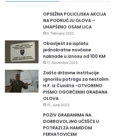
OPSEŽNA POLICIJSKA AKCIJA
NA PODRUČJU OLOVA –
UHAPŠENO OSAM LICA
9. Februara 2022.
Obavijest za isplatu
jednokratne novčane
naknade u iznosu od 100 KM
17. Novembra 2023.
Zašto državne institucije
ignorišu potragu za nestalim
H.F. iz Čuništa -OTVORENO
PISMO OGORČENIH GRAĐANA
OLOVA
15. Juna 2023.
POZIV GRAĐANIMA NA
DOBROVOLJNO UČEŠĆE U
POTRAZI ZA HAMIDOM
FERHATOVIĆEM