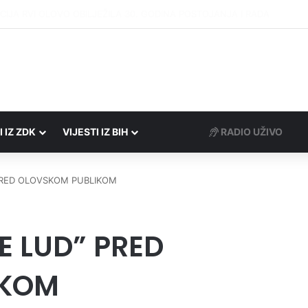
 Porezne uprave FBiH na području ZDK izvršili 24 inspekcijska nadzora
I IZ ZDK
VIJESTI IZ BIH
RADIO UŽIVO
 PRED OLOVSKOM PUBLIKOM
E LUD” PRED
IKOM