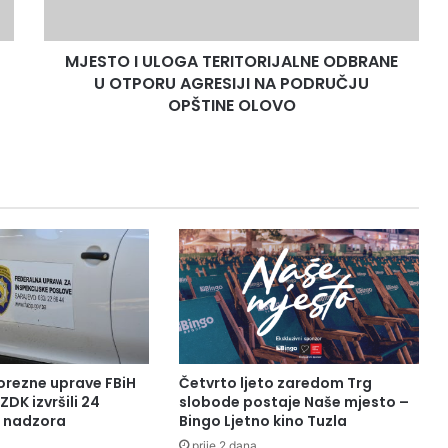
U
L
MJESTO I ULOGA TERITORIJALNE ODBRANE
O
U OTPORU AGRESIJI NA PODRUČJU
G
A
OPŠTINE OLOVO
T
E
R
I
T
O
R
I
J
A
L
N
E
orezne uprave FBiH
Četvrto ljeto zaredom Trg
O
ZDK izvršili 24
slobode postaje Naše mjesto –
D
a nadzora
Bingo Ljetno kino Tuzla
B
prije 2 dana