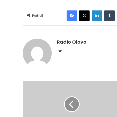
Facebook
X
LinkedIn
Tumblr
Podijeli
Radio Olovo
We
bsi
te
O
L
O
V
S
K
I