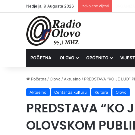
Nedjelja, 9 Augusta 2026
Izdvojene vijesti
Inspektori
POČETNA
OLOVO
OPĆENITO
VIJEST
Početna
/
Olovo
/
Aktuelno
/
PREDSTAVA “KO JE LUD”
Aktuelno
Centar za kulturu
Kultura
Olovo
PREDSTAVA “KO J
OLOVSKOM PUBL