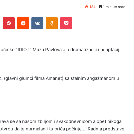
184
1 minute read
Tumblr
Pinterest
Reddit
VKontakte
Odnoklassniki
Pocket
nočinke “IDIOT” Muza Pavlova a u dramatizaciji i adaptaciji
ic, (glavni glumci filma Amanet) sa stalnim angažmanom u
igrava se sa našom zbiljom i svakodnevnicom a opet nikoga
potvrdu da je normalan i tu priča počinje…. Radnja predstave