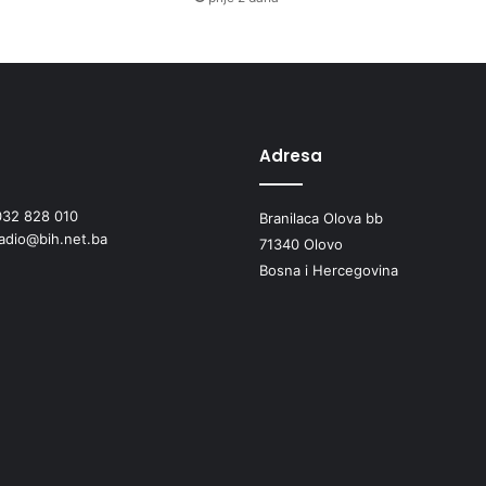
R
A
N
E
U
O
T
Adresa
P
O
032 828 010
R
Branilaca Olova bb
radio@bih.net.ba
U
71340 Olovo
A
Bosna i Hercegovina
G
R
E
S
I
J
I
N
A