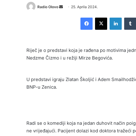
Radio Olovo
S
25. Aprila 2024.
e
Facebook
X
LinkedIn
n
d
a
n
Riječ je o predstavi koja je rađena po motivima jed
e
Nedzme Čizmo i u režiji Mirze Begovića.
m
a
i
U predstavi igraju Zlatan Školjić i Adem Smailhodž
l
BNP-u Zenica.
Radi se o komediji koja na jedan duhovit način po
ne vrijeđajući. Pacijent dolazi kod doktora tražeći 