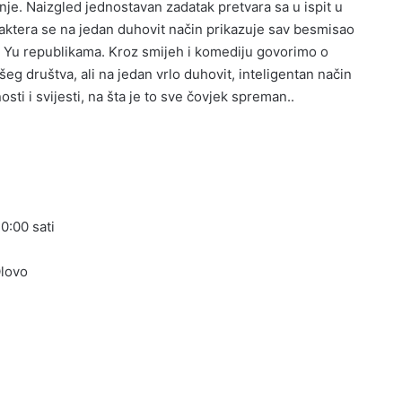
renje. Naizgled jednostavan zadatak pretvara sa u ispit u
raktera se na jedan duhovit način prikazuje sav besmisao
Ex Yu republikama. Kroz smijeh i komediju govorimo o
 društva, ali na jedan vrlo duhovit, inteligentan način
i i svijesti, na šta je to sve čovjek spreman..
0:00 sati
Olovo