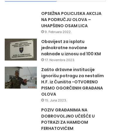
OPSEŽNA POLICIJSKA AKCIJA
NA PODRUČJU OLOVA –
UHAPŠENO OSAM LICA
9. Februara 2022.
Obavijest za isplatu
jednokratne novčane
naknade u iznosu od 100 KM
17. Novembra 2023.
Zašto državne institucije
ignorišu potragu za nestalim
H.F. iz Čuništa -OTVORENO
PISMO OGORČENIH GRAĐANA
OLOVA
15. Juna 2023.
POZIV GRAĐANIMA NA
DOBROVOLJNO UČEŠĆE U
POTRAZI ZA HAMIDOM
FERHATOVIĆEM