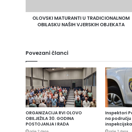
M
A
OLOVSKI MATURANTI U TRADICIONALNOM
T
OBILASKU NAŠIH VJERSKIH OBJEKATA
U
R
A
N
T
Povezani članci
I
U
T
R
A
D
I
C
I
O
ORGANIZACIJA RVI OLOVO
Inspektori P
N
OBILJEŽILA 30. GODINA
na području 
A
POSTOJANJA I RADA
inspekcijsk
L
prije 2 dana
prije 2 dana