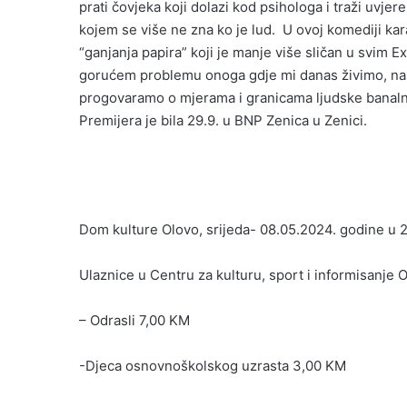
prati čovjeka koji dolazi kod psihologa i traži uvje
kojem se više ne zna ko je lud. U ovoj komediji ka
“ganjanja papira” koji je manje više sličan u svim 
gorućem problemu onoga gdje mi danas živimo, našeg
progovaramo o mjerama i granicama ljudske banalnost
Premijera je bila 29.9. u BNP Zenica u Zenici.
Dom kulture Olovo, srijeda- 08.05.2024. godine u 2
Ulaznice u Centru za kulturu, sport i informisanje 
– Odrasli 7,00 KM
-Djeca osnovnoškolskog uzrasta 3,00 KM