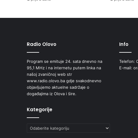
N
O
M
O
B
I
L
Radio Olovo
Info
A
S
Program se emituje 24. sata dnevno na
Telefon: 
K
95,1 MHz i na internetu putem linka na
E-mail: o
U
našoj zvaničnoj web str
N
www.radio.olovo.ba gdje svakodnevno
A
objavljujemo aktuelne sadržaje o
Š
događajima iz Olova i šire.
I
H
V
Kategorije
J
E
R
Kategorije
S