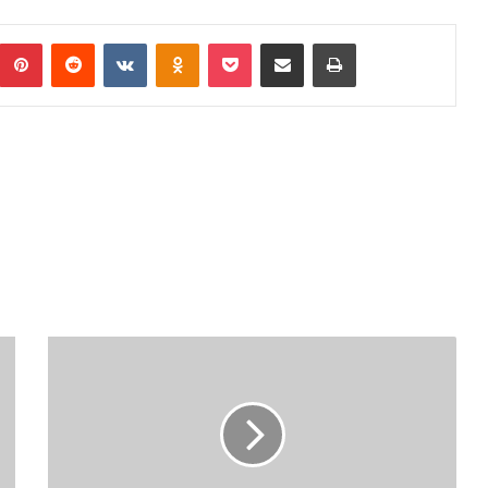
Pinterest
Reddit
VKontakte
Odnoklassniki
Pocket
Podijeli putem Emaila
Print
M
J
E
S
T
O
I