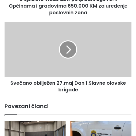
informisanje potpisao je načelnik Općine Olovo.
Općinama i gradovima 650.000 KM za uređenje
l
a
poslovnih zona
d
e
S
Z
v
D
e
K
č
p
a
o
n
t
o
p
o
i
b
s
Svečano obilježen 27.maj Dan 1.Slavne olovske
i
a
brigade
l
n
j
i
e
Povezani članci
u
ž
g
e
o
n
v
2
o
7