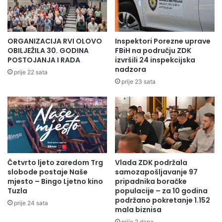
r
.
i
m
:
a
O
j
ORGANIZACIJA RVI OLOVO
Inspektori Porezne uprave
p
D
OBILJEŽILA 30. GODINA
FBiH na području ZDK
ć
a
POSTOJANJA I RADA
izvršili 24 inspekcijska
i
nadzora
n
prije 22 sata
n
1
prije 23 sata
a
.
m
S
a
l
i
a
g
v
r
n
a
e
d
Četvrto ljeto zaredom Trg
Vlada ZDK podržala
o
slobode postaje Naše
samozapošljavanje 97
o
l
mjesto – Bingo Ljetno kino
pripadnika boračke
v
o
Tuzla
populacije – za 10 godina
i
v
podržano pokretanje 1.152
m
prije 24 sata
s
mala biznisa
a
k
prije 2 dana