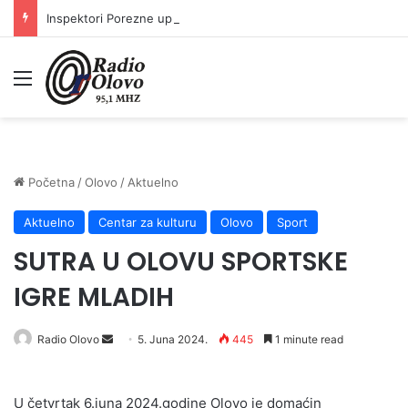
Inspektori Porezne uprave FBiH na području ZDK izvršili 24 inspekcijska nadzora
Meni
Početna
/
Olovo
/
Aktuelno
Aktuelno
Centar za kulturu
Olovo
Sport
SUTRA U OLOVU SPORTSKE
IGRE MLADIH
Radio Olovo
S
5. Juna 2024.
445
1 minute read
e
n
U četvrtak 6.juna 2024.godine Olovo je domaćin
d