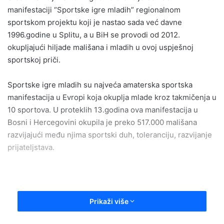
manifestaciji “Sportske igre mladih” regionalnom
a
sportskom projektu koji je nastao sada već davne
n
1996.godine u Splitu, a u BiH se provodi od 2012.
e
okupljajući hiljade mališana i mladih u ovoj uspješnoj
m
a
sportskoj priči.
i
l
Sportske igre mladih su najveća amaterska sportska
manifestacija u Evropi koja okuplja mlade kroz takmičenja u
10 sportova. U proteklih 13.godina ova manifestacija u
Bosni i Hercegovini okupila je preko 517.000 mališana
razvijajući među njima sportski duh, toleranciju, razvijanje
prijateljstava.
Prikaži više
Za sutra je u Olovu najavljeno učešće 800 mladih u
atletskim i drugim sportskim disciplinama. Otvaranje