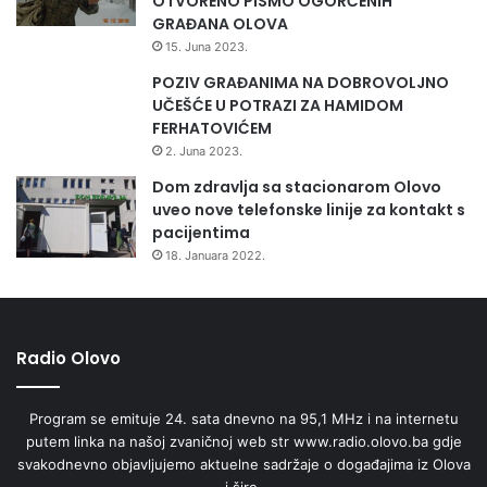
OTVORENO PISMO OGORČENIH
GRAĐANA OLOVA
15. Juna 2023.
POZIV GRAĐANIMA NA DOBROVOLJNO
UČEŠĆE U POTRAZI ZA HAMIDOM
FERHATOVIĆEM
2. Juna 2023.
Dom zdravlja sa stacionarom Olovo
uveo nove telefonske linije za kontakt s
pacijentima
18. Januara 2022.
Radio Olovo
Program se emituje 24. sata dnevno na 95,1 MHz i na internetu
putem linka na našoj zvaničnoj web str www.radio.olovo.ba gdje
svakodnevno objavljujemo aktuelne sadržaje o događajima iz Olova
i šire.