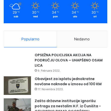
l
m
o
29
30
34
34
30
℃
℃
℃
℃
℃
v
sub
ned
pon
uto
sri
n
i
h
z
Popularno
Nedavno
o
n
a
OPSEŽNA POLICIJSKA AKCIJA NA
PODRUČJU OLOVA – UHAPŠENO OSAM
LICA
9. Februara 2022.
Obavijest za isplatu jednokratne
novčane naknade u iznosu od 100 KM
17. Novembra 2023.
Zašto državne institucije ignorišu
potragu za nestalim H.F. iz Čuništa -