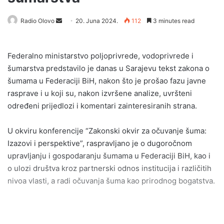
Radio Olovo
S
20. Juna 2024.
112
3 minutes read
e
n
Federalno ministarstvo poljoprivrede, vodoprivrede i
d
šumarstva predstavilo je danas u Sarajevu tekst zakona o
a
šumama u Federaciji BiH, nakon što je prošao fazu javne
n
rasprave i u koji su, nakon izvršene analize, uvršteni
e
određeni prijedlozi i komentari zainteresiranih strana.
m
a
i
U okviru konferencije “Zakonski okvir za očuvanje šuma:
l
Izazovi i perspektive”, raspravljano je o dugoročnom
upravljanju i gospodaranju šumama u Federaciji BiH, kao i
o ulozi društva kroz partnerski odnos institucija i različitih
nivoa vlasti, a radi očuvanja šuma kao prirodnog bogatstva.