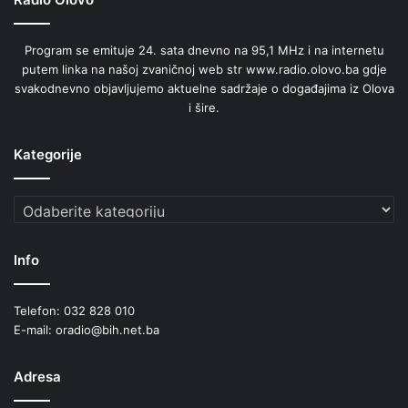
r
a
Program se emituje 24. sata dnevno na 95,1 MHz i na internetu
z
putem linka na našoj zvaničnoj web str www.radio.olovo.ba gdje
o
svakodnevno objavljujemo aktuelne sadržaje o događajima iz Olova
v
i šire.
a
n
j
Kategorije
a
Kategorije
Info
Telefon: 032 828 010
E-mail: oradio@bih.net.ba
Adresa