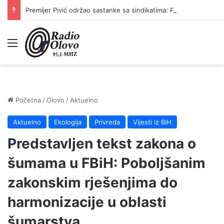
Premijer Pivić održao sastanke sa sindikatima: Plaće prosvjetnih radnika, policije i državnih službenika od 1. jula veće za 10 posto
Meni
Početna
/
Olovo
/
Aktuelno
Aktuelno
Ekologija
Privreda
Vijesti iz BiH
Predstavljen tekst zakona o
šumama u FBiH: Poboljšanim
zakonskim rješenjima do
harmonizacije u oblasti
šumarstva