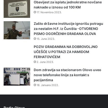
g
k
Obavijest za isplatu jednokratne novčane
Na temelju rasprava i izlaganja, sudionici konferencije
v
o
naknade u iznosu od 100 KM
iznijeli su niz zaključaka i preporuka usmjerenih na
i
n
17. Novembra 2023.
potrebu hitnog usvajanja novog zakona o šumama u FBiH,
s
s
o
saopćeno je iz Federalnog ministarstvo poljoprivrede,
t
Zašto državne institucije ignorišu potragu
k
r
vodoprivrede i šumarstva.
za nestalim H.F. iz Čuništa -OTVORENO
i
u
PISMO OGORČENIH GRAĐANA OLOVA
h
k
15. Juna 2023.
t
c
e
POZIV GRAĐANIMA NA DOBROVOLJNO
i
m
URED VLADE FBIH ZA ODNOSE S JAVNOŠĆU
UČEŠĆE U POTRAZI ZA HAMIDOM
j
p
FERHATOVIĆEM
e
e
u
2. Juna 2023.
r
s
Dom zdravlja sa stacionarom Olovo uveo
a
t
nove telefonske linije za kontakt s
t
a
pacijentima
u
n
18. Januara 2022.
r
o
a
v
a
o
b
Radio Olovo