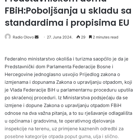
FBiH:Poboljšanja u skladu sa
standardima i propisima EU
Radio Olovo
S
27. Juna 2024.
29
2 minutes read
e
n
Federalno ministarstvo okoliša i turizma saopćilo je da je
d
Predstavnički dom Parlamenta Federacije Bosne i
a
Hercegovine jednoglasno usvojio Prijedlog zakona o
n
izmjenama i dopunama Zakona o upravljanju otpadom, koji
e
je Vlada Federacije BiH u parlamentarnu proceduru uputila
m
a
po skraćenoj proceduri. Iz Ministarstva podsjećaju da se
i
izmjene i dopune Zakona o upravljanju otpadom FBiH
l
odnose na dva važna pitanja, a to su rješavanje odlagališta
u općinama i gradovima, te operativnog djelovanja
inspekcije na terenu, uz primjene kaznenih odredbi za
posebne kategorije otpada poput guma, ulja i slično.