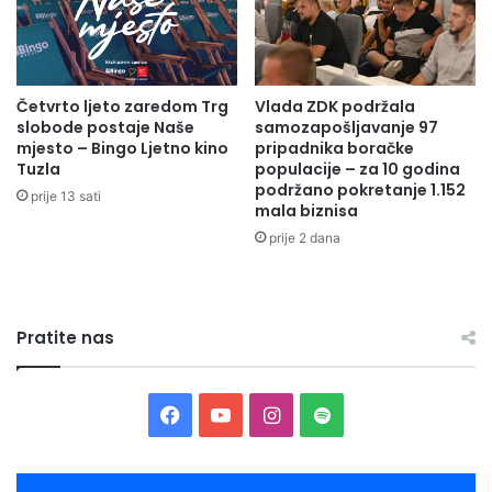
m
L
z
J
a
E
u
M
č
Četvrto ljeto zaredom Trg
Vlada ZDK podržala
R
slobode postaje Naše
samozapošljavanje 97
e
E
mjesto – Bingo Ljetno kino
pripadnika boračke
n
D
Tuzla
populacije – za 10 godina
i
U
podržano pokretanje 1.152
k
prije 13 sati
,
mala biznisa
e
P
prije 2 dana
g
R
e
I
n
V
e
R
r
Pratite nas
E
a
D
c
N
i
I
F
Y
I
S
j
D
e
O
a
o
n
p
o
G