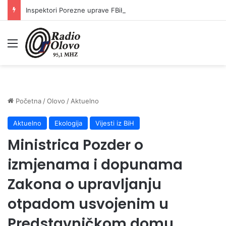
Inspektori Porezne uprave FBiH na području ZDK izvršili 24 inspekcijska nadzora
Meni
Početna
/
Olovo
/
Aktuelno
Aktuelno
Ekologija
Vijesti iz BiH
Ministrica Pozder o
izmjenama i dopunama
Zakona o upravljanju
otpadom usvojenim u
Predstavničkom domu