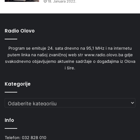
18. Januara 2022.
E
N
D
O
V
Radio Olovo
E
N
Program se emituje 24. sata dnevno na 95,1 MHz i na internetu
A
putem linka na našoj zvaničnoj web str www.radio.olovo.ba gdje
K
svakodnevno objavljujemo aktuelne sadržaje o događajima iz Olova
A
i šire.
M
B
E
Kategorije
R
O
Kategorije
V
I
Ć
Info
A
P
O
Telefon: 032 828 010