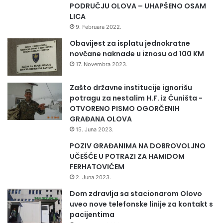
PODRUČJU OLOVA – UHAPŠENO OSAM
N
LICA
S
9. Februara 2022.
K
E
Obavijest za isplatu jednokratne
D
novčane naknade u iznosu od 100 KM
O
17. Novembra 2023.
M
A
Zašto državne institucije ignorišu
Ć
potragu za nestalim H.F. iz Čuništa -
E
OTVORENO PISMO OGORČENIH
I
GRAĐANA OLOVA
S
15. Juna 2023.
V
POZIV GRAĐANIMA NA DOBROVOLJNO
J
UČEŠĆE U POTRAZI ZA HAMIDOM
E
FERHATOVIĆEM
T
S
2. Juna 2023.
K
Dom zdravlja sa stacionarom Olovo
E
uveo nove telefonske linije za kontakt s
B
pacijentima
R