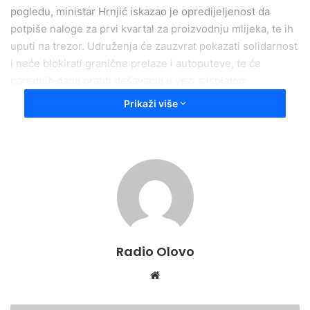
pogledu, ministar Hrnjić iskazao je opredijeljenost da
potpiše naloge za prvi kvartal za proizvodnju mlijeka, te ih
uputi na trezor. Udruženja će zauzvrat pokazati solidarnost
i neće blokirati granične prelaze i autoputeve, te će
narednih dana pratiti dešavanja u vezi s isplatom
sredstava. Upućen je zajednički poziv delegatima Doma
Prikaži više
naroda Parlamenta Federacije BiH da što prije usvoje
Strategiju poljoprivrede i ruralnog razvoja – navodi se u
saopćenju Federalnog ministarstva poljoprivrede,
vodoprivrede i šumarstva.
Radio Olovo
We
bsi
te