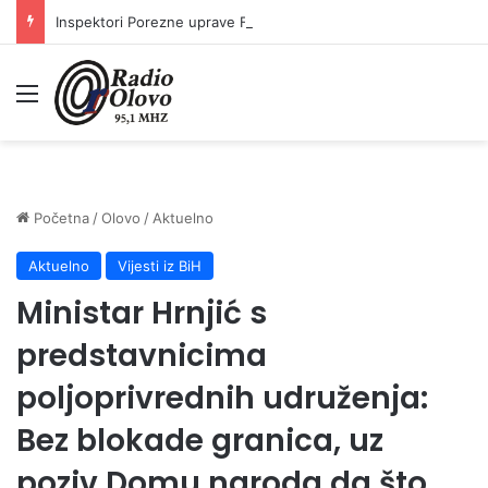
Inspektori Porezne uprave FBiH na području ZDK izvršili 24 inspekcijska nadzora
Meni
Početna
/
Olovo
/
Aktuelno
Aktuelno
Vijesti iz BiH
Ministar Hrnjić s
predstavnicima
poljoprivrednih udruženja:
Bez blokade granica, uz
poziv Domu naroda da što