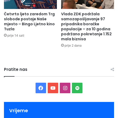
c
a
i
z
Četvrto ljeto zaredom Trg
Vlada ZDK podržala
i
a
slobode postaje Naše
samozapošljavanje 97
V
j
mjesto – Bingo Ljetno kino
pripadnika boračke
i
a
Tuzla
populacije – za 10 godina
s
v
podržano pokretanje 1.152
prije 14 sati
o
n
mala biznisa
k
e
prije 2 dana
o
p
m
o
z
i
Pratite nas
v
e
F
Y
I
S
a
o
n
p
c
u
s
o
Vrijeme