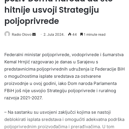
hitnije usvoji Strategiju
poljoprivrede
Radio Olovo
S
2. Jula 2024.
44
1 minute read
e
n
Federalni ministar poljoprivrede, vodoprivrede i šumarstva
d
Kemal Hrnjić razgovarao je danas u Sarajevu s
a
predstavnicima poljoprivrednih udruženja iz Federacije BiH
n
o mogućnostima isplate sredstava za ostvarene
e
proizvodnje u ovoj godini, iako Dom naroda Parlamenta
m
a
FBiH još nije usvojio Strategiju poljoprivrede i ruralnog
i
razvoja 2021-2027.
l
– Na sastanku su usvojeni zaključci kojima se nastoji
deblokirati isplata sredstava i omogućiti adekvatna podrška
poljoprivrednim proizvođačima i prerađivačima. U tom