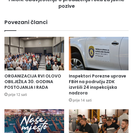
a
pozive
e
,
š
n
t
Povezani članci
a
e
j
n
v
j
i
e
š
o
e
p
u
r
K
o
a
d
ORGANIZACIJA RVI OLOVO
Inspektori Porezne uprave
k
u
OBILJEŽILA 30. GODINA
FBiH na području ZDK
n
ž
POSTOJANJA I RADA
izvršili 24 inspekcijska
j
nadzora
e
prije 12 sati
u
n
prije 14 sati
,
j
Z
u
e
r
n
o
i
k