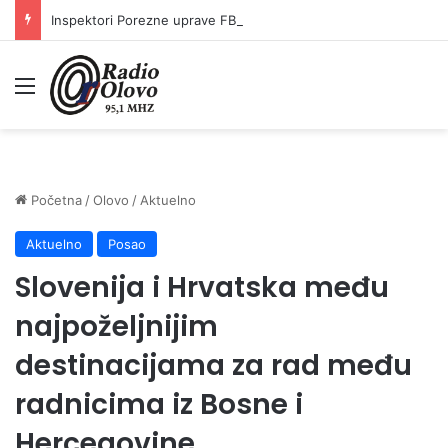
Inspektori Porezne uprave FBiH na području ZDK izvršili 24 inspekcijska nadzora
Meni
Početna
/
Olovo
/
Aktuelno
Aktuelno
Posao
Slovenija i Hrvatska među
najpoželjnijim
destinacijama za rad među
radnicima iz Bosne i
Hercegovine