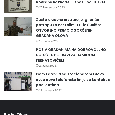
o
novčane naknade u iznosu od 100 KM
g
17. Novembra 2023.
u
g
Zašto državne institucije ignorišu
o
potragu za nestalim H.F. iz Čuništa -
v
OTVORENO PISMO OGORČENIH
o
GRAĐANA OLOVA
r
15. Juna 2023.
a
POZIV GRAĐANIMA NA DOBROVOLJNO
z
UČEŠĆE U POTRAZI ZA HAMIDOM
a
FERHATOVIĆEM
z
a
2. Juna 2023.
p
Dom zdravlja sa stacionarom Olovo
o
uveo nove telefonske linije za kontakt s
s
pacijentima
l
18. Januara 2022.
e
n
e
u
Radio Olovo
z