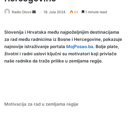
Radio Olovo
S
18. Jula 2024.
54
1 minute read
e
n
Slovenija i Hrvatska među najpoželjnijim destinacijama
d
za rad među radnicima iz Bosne i Hercegovine, pokazuje
a
najnovije istraživanje portala
MojPosao.ba
. Bolje plate,
n
životni i radni uslovi ključni su motivatori koji privlače
e
naše radnike da traže prilike u zemljama regije.
m
a
i
l
Motivacija za rad u zemljama regije