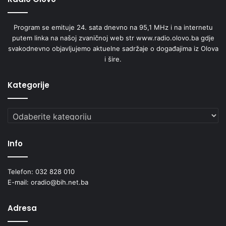
d
r
Program se emituje 24. sata dnevno na 95,1 MHz i na internetu
a
putem linka na našoj zvaničnoj web str www.radio.olovo.ba gdje
v
svakodnevno objavljujemo aktuelne sadržaje o događajima iz Olova
s
i šire.
t
v
u
Kategorije
Kategorije
Info
Telefon: 032 828 010
E-mail: oradio@bih.net.ba
Adresa