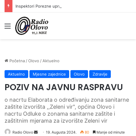
Inspektori Porezne uprave FBiH na području ZDK izvršili 24 inspekcijska nadzora
Meni
Početna
/
Olovo
/
Aktuelno
Aktuelno
Mjesne zajednice
Olovo
Zdravlje
POZIV NA JAVNU RASPRAVU
o nacrtu Elaborata o određivanju zona sanitarne
zaštite izvorišta ,,Zeleni vir", općina Olovo i
nacrtu Odluke o zonama sanitarne zaštite i
zaštitnim mjerama za izvorište Zeleni vir
Radio Olovo
S
19. Augusta 2024.
80
Manje od minute