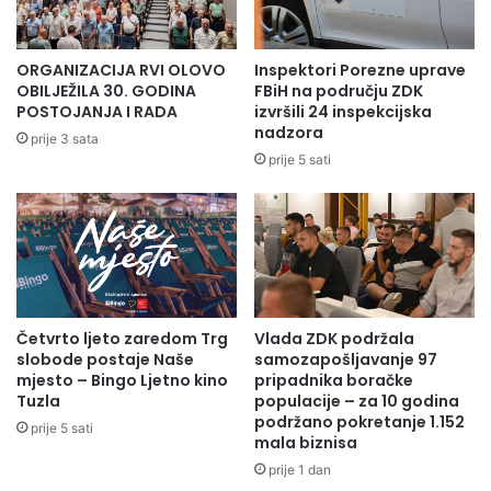
O
a
D
n
G
i
ORGANIZACIJA RVI OLOVO
Inspektori Porezne uprave
O
z
OBILJEŽILA 30. GODINA
FBiH na području ZDK
V
o
POSTOJANJA I RADA
izvršili 24 inspekcijska
O
nadzora
v
prije 3 sata
R
a
prije 5 sati
"
n
m
a
l
o
n
o
Četvrto ljeto zaredom Trg
Vlada ZDK podržala
g
slobode postaje Naše
samozapošljavanje 97
o
mjesto – Bingo Ljetno kino
pripadnika boračke
m
Tuzla
populacije – za 10 godina
e
podržano pokretanje 1.152
prije 5 sati
t
mala biznisa
n
prije 1 dan
i