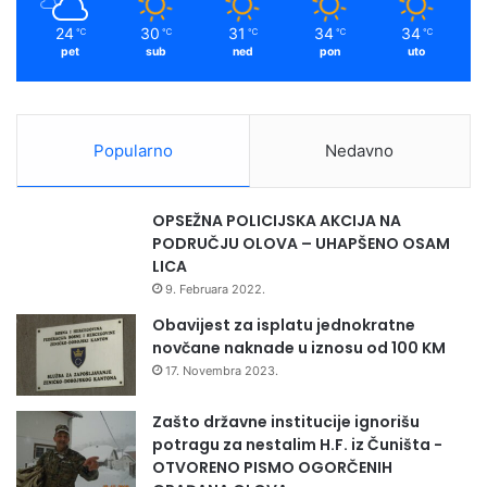
m
24
30
31
34
34
℃
℃
℃
℃
℃
pet
sub
ned
pon
uto
Popularno
Nedavno
OPSEŽNA POLICIJSKA AKCIJA NA
PODRUČJU OLOVA – UHAPŠENO OSAM
LICA
9. Februara 2022.
Obavijest za isplatu jednokratne
novčane naknade u iznosu od 100 KM
17. Novembra 2023.
Zašto državne institucije ignorišu
potragu za nestalim H.F. iz Čuništa -
OTVORENO PISMO OGORČENIH