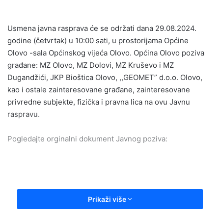
e
n
Usmena javna rasprava će se održati dana 29.08.2024.
d
godine (četvrtak) u 10:00 sati, u prostorijama Općine
a
Olovo -sala Općinskog vijeća Olovo. Općina Olovo poziva
n
građane: MZ Olovo, MZ Dolovi, MZ Kruševo i MZ
e
Dugandžići, JKP Bioštica Olovo, ,,GEOMET” d.o.o. Olovo,
m
a
kao i ostale zainteresovane građane, zainteresovane
i
privredne subjekte, fizička i pravna lica na ovu Javnu
l
raspravu.
Pogledajte orginalni dokument Javnog poziva:
Prikaži više