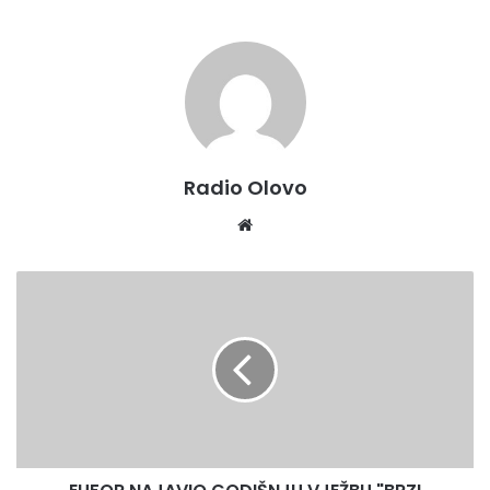
Radio Olovo
We
bsi
te
E
U
F
O
R
N
A
J
A
V