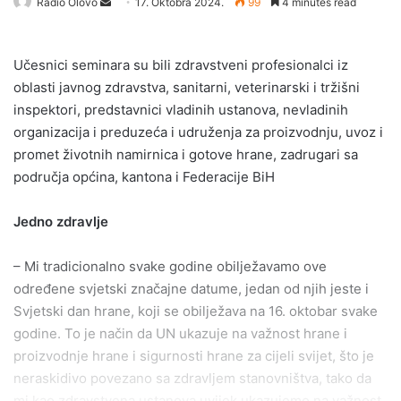
Radio Olovo
S
17. Oktobra 2024.
99
4 minutes read
e
n
Učesnici seminara su bili zdravstveni profesionalci iz
d
oblasti javnog zdravstva, sanitarni, veterinarski i tržišni
a
inspektori, predstavnici vladinih ustanova, nevladinih
n
organizacija i preduzeća i udruženja za proizvodnju, uvoz i
e
promet životnih namirnica i gotove hrane, zadrugari sa
m
a
područja općina, kantona i Federacije BiH
i
l
Jedno zdravlje
– Mi tradicionalno svake godine obilježavamo ove
određene svjetski značajne datume, jedan od njih jeste i
Svjetski dan hrane, koji se obilježava na 16. oktobar svake
godine. To je način da UN ukazuje na važnost hrane i
proizvodnje hrane i sigurnosti hrane za cijeli svijet, što je
neraskidivo povezano sa zdravljem stanovništva, tako da
mi kao zdravstvena ustanova uvijek ukazujemo na važnost