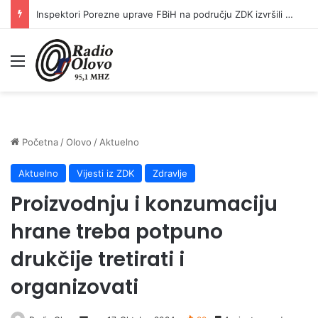
Inspektori Porezne uprave FBiH na području ZDK izvršili 24 inspekcijska nadzora
Meni
Početna
/
Olovo
/
Aktuelno
Aktuelno
Vijesti iz ZDK
Zdravlje
Proizvodnju i konzumaciju
hrane treba potpuno
drukčije tretirati i
organizovati