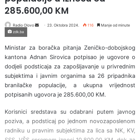
285.600,00 KM
Radio Olovo
S
23. Oktobra 2024.
116
Manje od minute
zdk.ba
e
n
Ministar za boračka pitanja Zeničko-dobojskog
d
a
kantona Adnan Sirovica potpisao je ugovore o
n
dodjeli podsticaja za zapošljavanje u privrednim
e
subjektima i javnim organima sa 26 pripadnika
m
branilačke populacije, a ukupna vrijednost
a
i
potpisanih ugovora je 285.600,00 KM.
l
Korisnici sredstava su odabrani putem javnog
poziva, a podsticaj po jednom novozaposlenom
radniku u pravnim subjektima za lica sa NK, KV,
SSS, VŠS spremom iznosi 10.800,00 KM, dok za