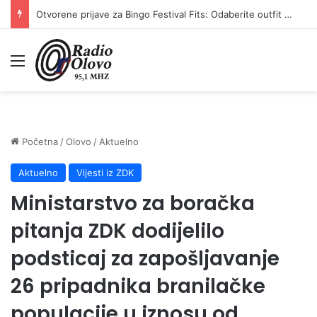
Otvorene prijave za Bingo Festival Fits: Odaberite outfit s omiljenim influencerom i zablistajte na Crvenom tepihu Sarajevo Film Festivala
Meni
Početna
/
Olovo
/
Aktuelno
Aktuelno
Vijesti iz ZDK
Ministarstvo za boračka
pitanja ZDK dodijelilo
podsticaj za zapošljavanje
26 pripadnika branilačke
populacije u iznosu od