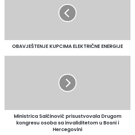
A
V
J
E
Š
T
E
OBAVJEŠTENJE KUPCIMA ELEKTRIČNE ENERGIJE
N
J
E
M
K
i
U
n
P
i
C
s
I
t
M
r
A
i
E
c
Ministrica Salčinović prisustvovala Drugom
L
a
E
kongresu osoba sa invaliditetom u Bosni i
S
K
a
Hercegovini
T
l