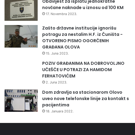
Obavijest za isplatu jednokratne
c
novčane naknade u iznosu od 100 KM
e
17. Novembra 2023.
g
o
Zašto državne institucije ignorišu
v
potragu za nestalim H.F. iz Čuništa -
i
OTVORENO PISMO OGORČENIH
n
GRAĐANA OLOVA
i
15. Juna 2023.
POZIV GRAĐANIMA NA DOBROVOLJNO
UČEŠĆE U POTRAZI ZA HAMIDOM
FERHATOVIĆEM
2. Juna 2023.
Dom zdravlja sa stacionarom Olovo
uveo nove telefonske linije za kontakt s
pacijentima
18. Januara 2022.