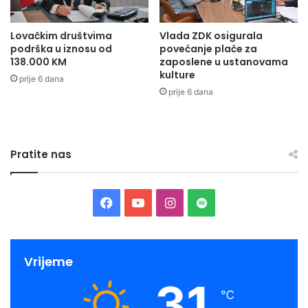
r
u
Lovačkim društvima
Vlada ZDK osigurala
g
podrška u iznosu od
povećanje plaće za
o
138.000 KM
zaposlene u ustanovama
m
kulture
prije 6 dana
k
prije 6 dana
o
n
g
r
Pratite nas
e
s
u
o
F
Y
I
S
s
o
a
o
n
p
b
a
c
u
s
o
Vrijeme
s
31
e
T
t
t
a
℃
i