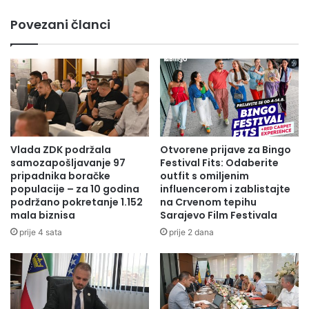
R
č
Povezani članci
I
i
Č
n
N
o
E
v
E
i
N
ć
E
p
R
r
G
i
Vlada ZDK podržala
Otvorene prijave za Bingo
I
s
samozapošljavanje 97
Festival Fits: Odaberite
J
u
pripadnika boračke
outfit s omiljenim
E
s
populacije – za 10 godina
influencerom i zablistajte
podržano pokretanje 1.152
na Crvenom tepihu
t
mala biznisa
Sarajevo Film Festivala
v
o
prije 4 sata
prije 2 dana
v
a
l
a
D