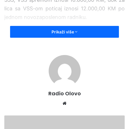
lica sa VSS-om poticaj iznosi 12.000,00 KM po
jednom novozaposlenom radniku.
Prikaži više
– Ministarstvo za boračka pitanja u kontinuitetu
provodi programe zapošljavanja i
samozapošljavanja branilačke populacije i
članova njihovih porodica koji daju pozitivne
efekte te u konačnici vode poboljšanju kvaliteta
života i rješavanja egzistencijalnih pitanja
pripadnika ove populacije – rekao je ministar
Radio Olovo
Sirovica.
We
Press služba ZDK
bsi
te
O
B