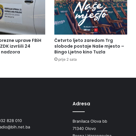
P
O
Š
L
J
A
orezne uprave FBiH
Četvrto ljeto zaredom Trg
V
ZDK izvršili 24
slobode postaje Naše mjesto –
A
a nadzora
Bingo Ljetno kino Tuzla
N
prije 2 sata
J
E
T
R
A
Ž
I
Adresa
R
A
032 828 010
D
Branilaca Olova bb
radio@bih.net.ba
N
71340 Olovo
I
Bosna i Hercegovina