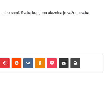
nisu sami. Svaka kupljena ulaznica je važna, svaka
Pinterest
Reddit
VKontakte
Odnoklassniki
Pocket
Podijeli putem Emaila
Print