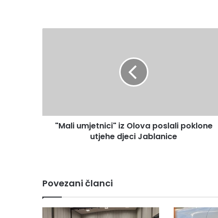
"
M
a
l
i
u
m
j
e
"Mali umjetnici" iz Olova poslali poklone
t
utjehe djeci Jablanice
n
i
c
i
"
Povezani članci
i
z
O
l