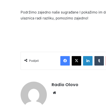
Podržimo zajedno naše sugrađane I pokažimo im da 
ulaznica radi razliku, pomozimo zajedno!
Facebook
X
LinkedIn
Tumblr
Podijeli
Radio Olovo
We
bsi
te