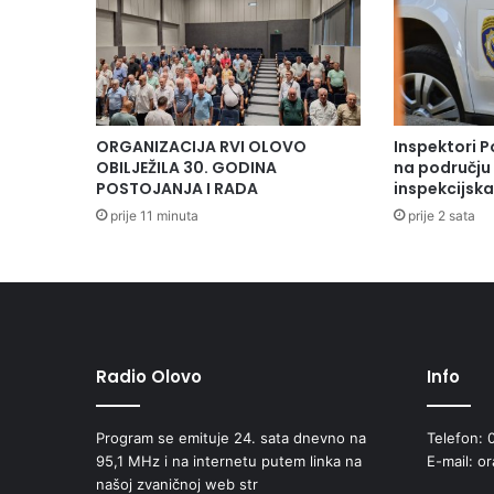
o
v
a
p
o
s
ORGANIZACIJA RVI OLOVO
Inspektori P
l
OBILJEŽILA 30. GODINA
na području 
a
POSTOJANJA I RADA
inspekcijsk
l
prije 11 minuta
prije 2 sata
i
p
o
k
l
o
n
Radio Olovo
Info
e
u
Program se emituje 24. sata dnevno na
Telefon: 
t
95,1 MHz i na internetu putem linka na
E-mail: o
j
našoj zvaničnoj web str
e