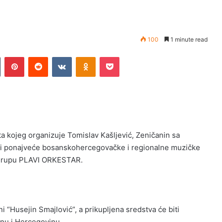
100
1 minute read
Tumblr
Pinterest
Reddit
VKontakte
Odnoklassniki
Pocket
ta kojeg organizuje Tomislav Kašljević, Zeničanin sa
iti ponajveće bosanskohercegovačke i regionalne muzičke
 grupu PLAVI ORKESTAR.
i “Husejin Smajlović”, a prikupljena sredstva će biti
nu i Hercegovinu.