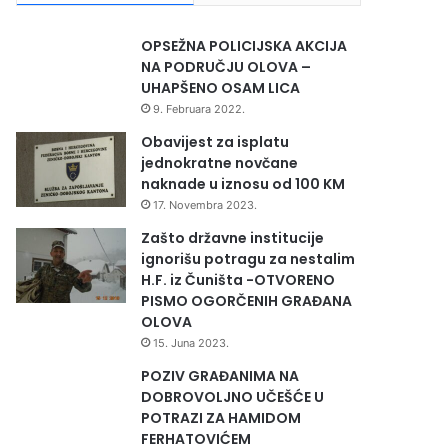
OPSEŽNA POLICIJSKA AKCIJA
NA PODRUČJU OLOVA –
UHAPŠENO OSAM LICA
9. Februara 2022.
Obavijest za isplatu
jednokratne novčane
naknade u iznosu od 100 KM
17. Novembra 2023.
Zašto državne institucije
ignorišu potragu za nestalim
H.F. iz Čuništa -OTVORENO
PISMO OGORČENIH GRAĐANA
OLOVA
15. Juna 2023.
POZIV GRAĐANIMA NA
DOBROVOLJNO UČEŠĆE U
POTRAZI ZA HAMIDOM
FERHATOVIĆEM