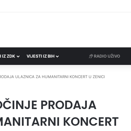
rezne uprave FBiH na području ZDK izvršili 24 inspekcijska nadzora
I IZ ZDK
VIJESTI IZ BIH
RADIO UŽIVO
 PRODAJA ULAZNICA ZA HUMANITARNI KONCERT U ZENICI
POČINJE PRODAJA
MANITARNI KONCERT