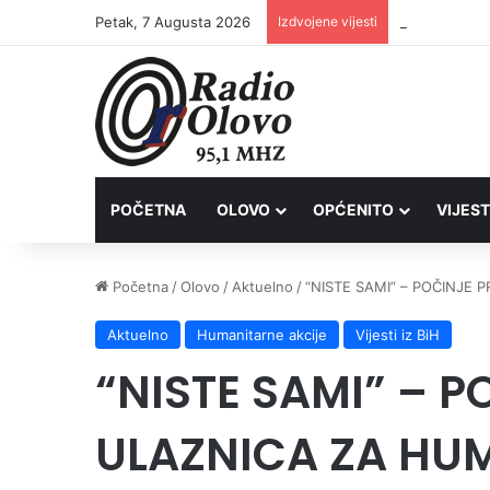
Petak, 7 Augusta 2026
Izdvojene vijesti
Inspektori Po
POČETNA
OLOVO
OPĆENITO
VIJEST
Početna
/
Olovo
/
Aktuelno
/
“NISTE SAMI” – POČINJE
Aktuelno
Humanitarne akcije
Vijesti iz BiH
“NISTE SAMI” – 
ULAZNICA ZA HU