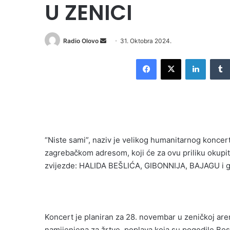
U ZENICI
Radio Olovo
S
31. Oktobra 2024.
e
Facebook
X
LinkedIn
n
d
a
n
e
m
“Niste sami”, naziv je velikog humanitarnog koncer
a
i
zagrebačkom adresom, koji će za ovu priliku okup
l
zvijezde: HALIDA BEŠLIĆA, GIBONNIJA, BAJAGU i
Koncert je planiran za 28. novembar u zeničkoj aren
namijenjena za žrtve poplava koja su pogodile Bos