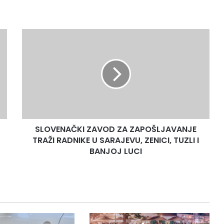
S
L
O
V
E
N
A
Č
K
SLOVENAČKI ZAVOD ZA ZAPOŠLJAVANJE
I
TRAŽI RADNIKE U SARAJEVU, ZENICI, TUZLI I
Z
A
BANJOJ LUCI
V
O
D
Z
A
Z
A