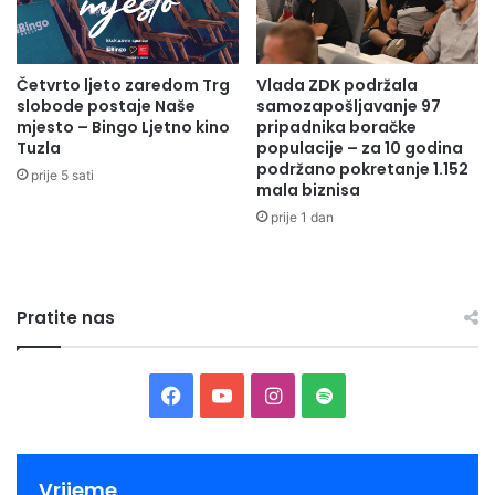
Ministarstvo zdravstva ZDK
N
l
A
i
I
č
Četvrto ljeto zaredom Trg
Vlada ZDK podržala
Z
i
slobode postaje Naše
samozapošljavanje 97
V
l
mjesto – Bingo Ljetno kino
pripadnika boračke
O
i
Tuzla
populacije – za 10 godina
R
d
podržano pokretanje 1.152
prije 5 sati
U
r
mala biznisa
S
u
prije 1 dan
O
ž
L
e
U
n
N
j
Pratite nas
S
e
K
s
E
a
B
p
F
Y
I
S
A
r
N
e
a
o
n
p
J
d
E
s
c
u
s
o
Vrijeme