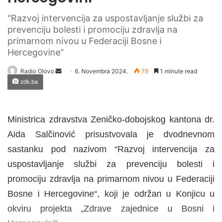
"Razvoj intervencija za uspostavljanje službi za
prevenciju bolesti i promociju zdravlja na
primarnom nivou u Federaciji Bosne i
Hercegovine“
Radio Olovo
S
6. Novembra 2024.
79
1 minute read
zdk.ba
e
n
d
Ministrica zdravstva Zeničko-dobojskog kantona dr.
a
n
Aida Salčinović prisustvovala je dvodnevnom
e
sastanku pod nazivom “Razvoj intervencija za
m
uspostavljanje službi za prevenciju bolesti i
a
promociju zdravlja na primarnom nivou u Federaciji
i
l
Bosne i Hercegovine“, koji je održan u Konjicu u
okviru projekta „Zdrave zajednice u Bosni i