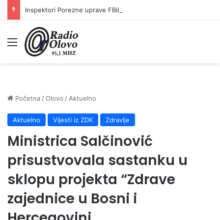
Inspektori Porezne uprave FBiH na području ZDK izvršili 24 inspekcijska nadzora
Meni
Početna
/
Olovo
/
Aktuelno
Aktuelno
Vijesti iz ZDK
Zdravlje
Ministrica Salčinović
prisustvovala sastanku u
sklopu projekta “Zdrave
zajednice u Bosni i
Hercegovini