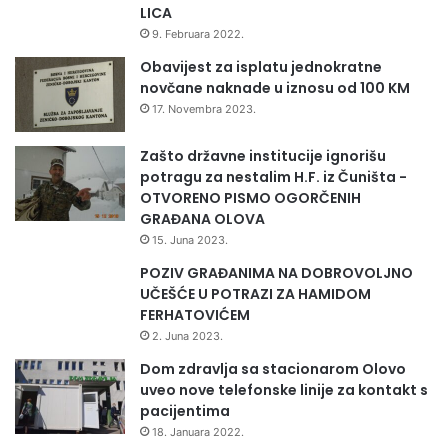
LICA
9. Februara 2022.
Obavijest za isplatu jednokratne
novčane naknade u iznosu od 100 KM
17. Novembra 2023.
Zašto državne institucije ignorišu
potragu za nestalim H.F. iz Čuništa -
OTVORENO PISMO OGORČENIH
GRAĐANA OLOVA
15. Juna 2023.
POZIV GRAĐANIMA NA DOBROVOLJNO
UČEŠĆE U POTRAZI ZA HAMIDOM
FERHATOVIĆEM
2. Juna 2023.
Dom zdravlja sa stacionarom Olovo
uveo nove telefonske linije za kontakt s
pacijentima
18. Januara 2022.