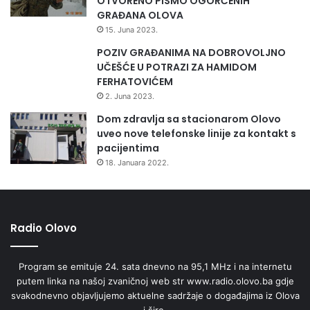
OTVORENO PISMO OGORČENIH
u
GRAĐANA OLOVA
B
15. Juna 2023.
i
POZIV GRAĐANIMA NA DOBROVOLJNO
H
UČEŠĆE U POTRAZI ZA HAMIDOM
FERHATOVIĆEM
2. Juna 2023.
Dom zdravlja sa stacionarom Olovo
uveo nove telefonske linije za kontakt s
pacijentima
18. Januara 2022.
Radio Olovo
Program se emituje 24. sata dnevno na 95,1 MHz i na internetu
putem linka na našoj zvaničnoj web str www.radio.olovo.ba gdje
svakodnevno objavljujemo aktuelne sadržaje o događajima iz Olova
i šire.