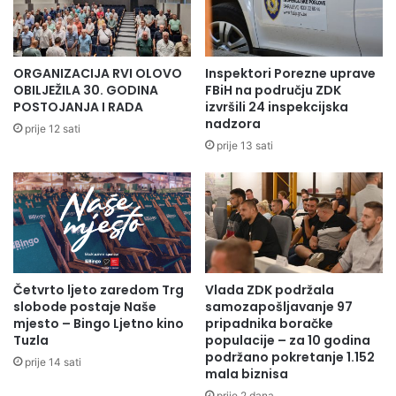
l
e
o
d
v
j
o
e
ORGANIZACIJA RVI OLOVO
Inspektori Porezne uprave
n
l
OBILJEŽILA 30. GODINA
FBiH na području ZDK
a
j
POSTOJANJA I RADA
izvršili 24 inspekcijska
g
a
nadzora
prije 12 sati
r
k
prije 13 sati
a
p
đ
r
e
e
n
u
o
z
p
i
e
m
t
Četvrto ljeto zaredom Trg
Vlada ZDK podržala
a
slobode postaje Naše
samozapošljavanje 97
o
n
mjesto – Bingo Ljetno kino
pripadnika boračke
d
j
Tuzla
populacije – za 10 godina
n
e
podržano pokretanje 1.152
e
prije 14 sati
u
mala biznisa
v
v
prije 2 dana