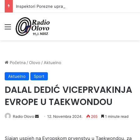
Inspektori Porezne uprave FBiH na području ZDK izvršili 24 inspekcijska nadzora
Meni
Početna
/
Olovo
/
Aktuelno
Aktuelno
Sport
DALAL DEDIĆ VICEPRVAKINJA
EVROPE U TAEKWONDOU
Radio Olovo
S
12. Novembra 2024.
265
1 minute read
e
n
Sjajan uspjeh na Evropskom prvenstvu u Taekwondou, za
d