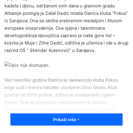
kadete i djecu, održanom ovih dana u glavnom gradu
a
Albanije postigla je Dalal Dedić mlada članica kluba “Fokus”
n
iz Sarajeva. Ona se okitila srebrenom medaljom i titulom
e
evropske viceprvakinje. Ova sjajna i talentovana
m
a
devetogodišnja djevojčica zapravo je naše gore list –
i
kcerka je Muje i Zilhe Dedić, odlična je učenica i ide u drugi
l
razred OŠ “ Skender Kulenović” u Sarajevu.
Već nekoliko godina članica je taekwondo kluba Fokus
koga vodi i trenira također olovljanin Dino Gledo. Klub
postoji od 2013 godine, a Dino je predsjednik i glavni
trener. Ovaj dugogodišnji reprezentativac Bosne i
Hercegovine i učesnik na svjetskom prvenstvu 2008
godine svoje prve taekwondo korake napravio u Olovu. Uz
Prikaži više
sve danas je i uspješan sudac u taekwondou. Sa Dinom
smo razgovarali večeras, neposredno nakon povratka iz