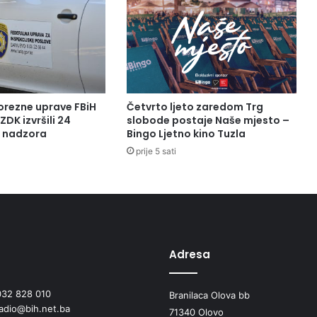
i
z
d
r
a
v
s
orezne uprave FBiH
Četvrto ljeto zaredom Trg
t
ZDK izvršili 24
slobode postaje Naše mjesto –
v
a nadzora
Bingo Ljetno kino Tuzla
a
prije 5 sati
-
m
a
l
i
g
n
Adresa
a
o
032 828 010
b
Branilaca Olova bb
radio@bih.net.ba
o
71340 Olovo