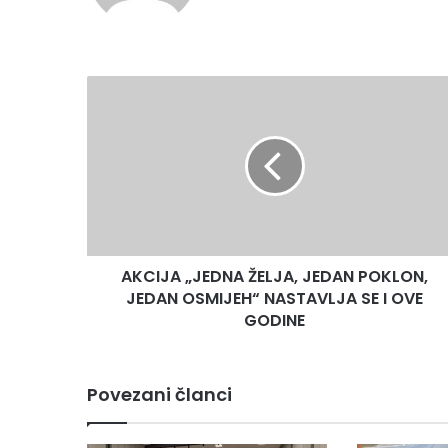
te
A
K
C
I
J
A
„
J
E
AKCIJA „JEDNA ŽELJA, JEDAN POKLON,
D
JEDAN OSMIJEH“ NASTAVLJA SE I OVE
N
A
GODINE
Ž
E
L
Povezani članci
J
A
,