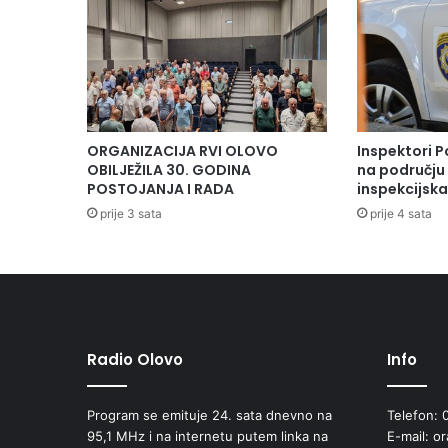
J
E
D
A
N
P
O
ORGANIZACIJA RVI OLOVO
Inspektori P
K
OBILJEŽILA 30. GODINA
na području 
L
POSTOJANJA I RADA
inspekcijsk
O
prije 3 sata
prije 4 sata
N
,
J
E
D
A
N
Radio Olovo
Info
O
S
Program se emituje 24. sata dnevno na
Telefon: 
M
95,1 MHz i na internetu putem linka na
E-mail: o
I