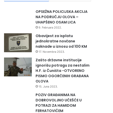
OPSEŽNA POLICIJSKA AKCIJA
NA PODRUČJU OLOVA –
UHAPŠENO OSAM LICA
9. Februara 2022.
Obavijest za isplatu
jednokratne novčane
naknade u iznosu od 100 KM
17. Novembra 2023.
Zašto državne institucije
ignorišu potragu za nestalim
H.F. iz Čuništa -OTVORENO
PISMO OGORČENIH GRAĐANA
OLOVA
15. Juna 2023.
POZIV GRAĐANIMA NA
DOBROVOLJNO UČEŠĆE U
POTRAZI ZA HAMIDOM
FERHATOVIĆEM