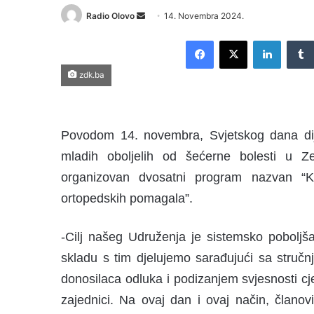
Radio Olovo
S
14. Novembra 2024.
e
Facebook
X
LinkedIn
n
d
zdk.ba
a
n
e
m
Povodom 14. novembra, Svjetskog dana dija
a
mladih oboljelih od šećerne bolesti u 
i
organizovan dvosatni program nazvan “Ka
l
ortopedskih pomagala”.
-Cilj našeg Udruženja je sistemsko poboljša
skladu s tim djelujemo sarađujući sa stručn
donosilaca odluka i podizanjem svjesnosti c
zajednici. Na ovaj dan i ovaj način, člano