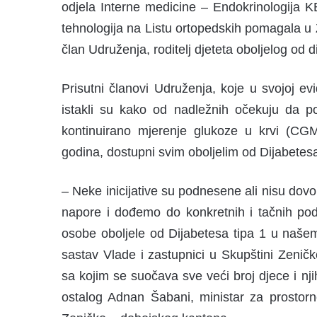
odjela Interne medicine – Endokrinologija KB
tehnologija na Listu ortopedskih pomagala u 
član Udruženja, roditelj djeteta oboljelog od d
Prisutni članovi Udruženja, koje u svojoj ev
istakli su kako od nadležnih očekuju da 
kontinuirano mjerenje glukoze u krvi (CG
godina, dostupni svim oboljelim od Dijabetesa
– Neke inicijative su podnesene ali nisu dov
napore i dođemo do konkretnih i tačnih pod
osobe oboljele od Dijabetesa tipa 1 u naše
sastav Vlade i zastupnici u Skupštini Zenič
sa kojim se suočava sve veći broj djece i nj
ostalog Adnan Šabani, ministar za prostorno