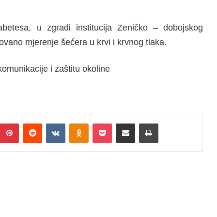
abetesa, u zgradi institucija Zeničko – dobojskog
zovano mjerenje šećera u krvi i krvnog tlaka.
omunikacije i zaštitu okoline
Pinterest
Reddit
VKontakte
Odnoklassniki
Pocket
Podijeli putem Emaila
Print