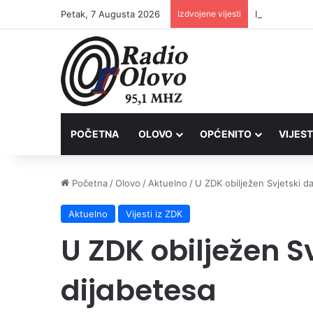
Petak, 7 Augusta 2026
Izdvojene vijesti
Inspektori Po
POČETNA
OLOVO
OPĆENITO
VIJEST
Početna
/
Olovo
/
Aktuelno
/
U ZDK obilježen Svjetski d
Aktuelno
Vijesti iz ZDK
U ZDK obilježen S
dijabetesa