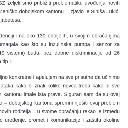
Z željeli smo približiti problematiku uvođenja novih
Zeničko-dobojskom kantonu – izjavio je Siniša Lukić,
ijabetesa.
idenciji ima oko 130 oboljelih, u svojim obraćanjima
pomagala kao što su inzulinska pumpa i senzor za
MS sistemi) budu, bez dobne diskriminacije od 26
 tip 1.
oljno konkretne i apelujem na sve prisutne da učinimo
ataka kako bi znali koliko novca treba kako bi sve
m kantonu imale ista prava. Siguran sam da su ovaj
ko – dobojskog kantona spremni riješiti ovaj problem
ihovih roditelja – u svome obraćanju rekao je između
 uređenje, promet i komunikacije i zaštitu okoline