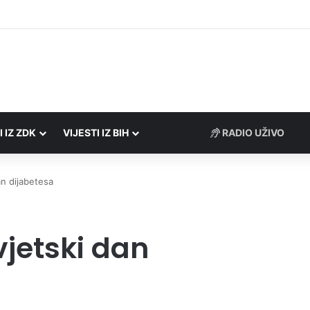
rezne uprave FBiH na području ZDK izvršili 24 inspekcijska nadzora
I IZ ZDK
VIJESTI IZ BIH
RADIO UŽIVO
an dijabetesa
vjetski dan