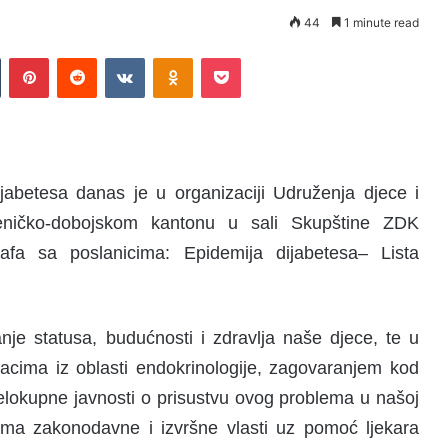
44
1 minute read
Tumblr
Pinterest
Reddit
VKontakte
Odnoklassniki
Pocket
betesa danas je u organizaciji Udruženja djece i
Zeničko-dobojskom kantonu u sali Skupštine ZDK
fa sa poslanicima: Epidemija dijabetesa– Lista
nje statusa, budućnosti i zdravlja naše djece, te u
jacima iz oblasti endokrinologije, zagovaranjem kod
jelokupne javnosti o prisustvu ovog problema u našoj
vima zakonodavne i izvršne vlasti uz pomoć ljekara