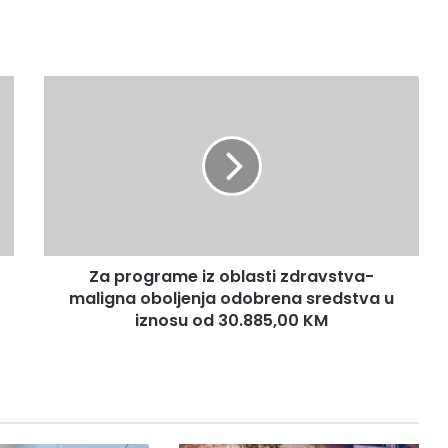
Z
a
p
r
o
g
r
a
m
Za programe iz oblasti zdravstva-
e
maligna oboljenja odobrena sredstva u
i
z
iznosu od 30.885,00 KM
o
b
l
a
s
t