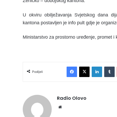
Zeničko – dobojskog kantona.
U okviru obilježavanja Svjetskog dana dij
kantona postavljen je info pult gdje je organi
Ministarstvo za prostorno uređenje, promet i k
Facebook
X
LinkedIn
Tumblr
Podijeli
Radio Olovo
We
bsi