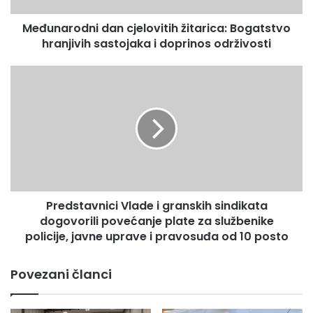
d
Međunarodni dan cjelovitih žitarica: Bogatstvo
n
hranjivih sastojaka i doprinos održivosti
i
d
a
P
n
r
c
e
j
d
e
s
l
t
o
a
v
v
i
n
t
Predstavnici Vlade i granskih sindikata
i
i
dogovorili povećanje plate za službenike
c
h
i
policije, javne uprave i pravosuđa od 10 posto
ž
V
i
l
Povezani članci
t
a
a
d
r
e