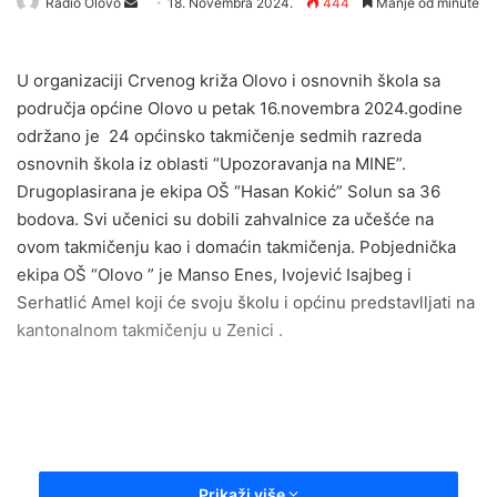
Radio Olovo
S
18. Novembra 2024.
444
Manje od minute
e
n
U organizaciji Crvenog križa Olovo i osnovnih škola sa
d
područja općine Olovo u petak 16.novembra 2024.godine
a
održano je 24 općinsko takmičenje sedmih razreda
n
osnovnih škola iz oblasti “Upozoravanja na MINE”.
e
Drugoplasirana je ekipa OŠ “Hasan Kokić” Solun sa 36
m
a
bodova. Svi učenici su dobili zahvalnice za učešće na
i
ovom takmičenju kao i domaćin takmičenja. Pobjednička
l
ekipa OŠ “Olovo ” je Manso Enes, Ivojević Isajbeg i
Serhatlić Amel koji će svoju školu i općinu predstavlljati na
kantonalnom takmičenju u Zenici .
Prikaži više