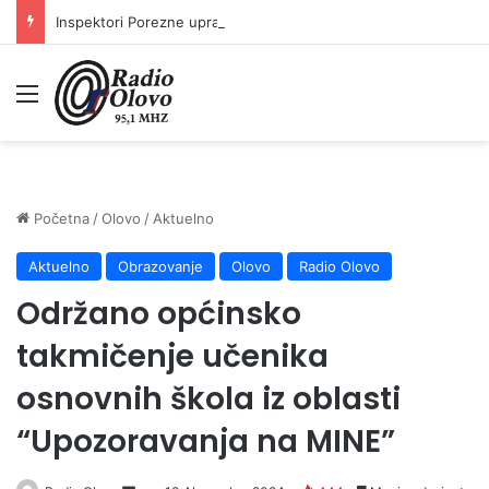
Inspektori Porezne uprave FBiH na području ZDK izvršili 24 inspekcijska nadzora
Meni
Početna
/
Olovo
/
Aktuelno
Aktuelno
Obrazovanje
Olovo
Radio Olovo
Održano općinsko
takmičenje učenika
osnovnih škola iz oblasti
“Upozoravanja na MINE”