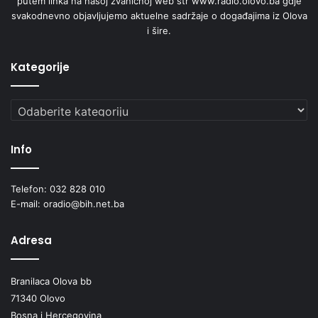
putem linka na našoj zvaničnoj web str www.radio.olovo.ba gdje
d
svakodnevno objavljujemo aktuelne sadržaje o događajima iz Olova
1
i šire.
0
p
o
Kategorije
s
t
Kategorije
o
Info
Telefon: 032 828 010
E-mail: oradio@bih.net.ba
Adresa
Branilaca Olova bb
71340 Olovo
Bosna i Hercegovina