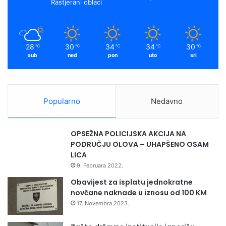
Rastjerani oblaci
ž
a
k
a
i
s
v
l
m
o
u
28
30
34
34
30
℃
℃
℃
℃
℃
s
ž
sub
ned
pon
uto
sri
t
b
i
e
n
i
Popularno
Nedavno
k
e
p
OPSEŽNA POLICIJSKA AKCIJA NA
o
PODRUČJU OLOVA – UHAPŠENO OSAM
l
LICA
i
9. Februara 2022.
c
i
Obavijest za isplatu jednokratne
j
novčane naknade u iznosu od 100 KM
e
17. Novembra 2023.
,
j