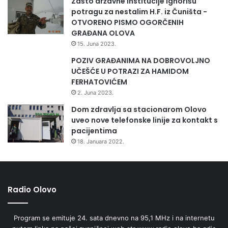
Zašto državne institucije ignorišu
a
potragu za nestalim H.F. iz Čuništa -
v
OTVORENO PISMO OGORČENIH
n
GRAĐANA OLOVA
e
15. Juna 2023.
u
POZIV GRAĐANIMA NA DOBROVOLJNO
p
UČEŠĆE U POTRAZI ZA HAMIDOM
r
FERHATOVIĆEM
a
v
2. Juna 2023.
e
Dom zdravlja sa stacionarom Olovo
i
uveo nove telefonske linije za kontakt s
p
pacijentima
r
18. Januara 2022.
a
v
o
s
Radio Olovo
u
đ
a
Program se emituje 24. sata dnevno na 95,1 MHz i na internetu
o