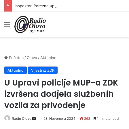
Inspektori Porezne uprave FBiH na području ZDK izvršili 24 inspekcijska nadzora
Meni
Početna
/
Olovo
/
Aktuelno
Aktuelno
Vijesti iz ZDK
U Upravi policije MUP-a ZDK
izvršena dodjela službenih
vozila za privođenje
Radio Olovo
S
28. Novembra 2024.
268
1 minute read
e