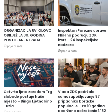
j
t
e
k
i
r
k
i
o
v
r
e
ORGANIZACIJA RVI OLOVO
Inspektori Porezne uprave
u
n
OBILJEŽILA 30. GODINA
FBiH na području ZDK
p
”
POSTOJANJA I RADA
izvršili 24 inspekcijska
t
-
nadzora
prije 3 sata
i
U
prije 4 sata
v
p
n
r
o
a
g
v
p
a
o
p
n
o
a
Četvrto ljeto zaredom Trg
Vlada ZDK podržala
l
slobode postaje Naše
samozapošljavanje 97
š
i
mjesto – Bingo Ljetno kino
pripadnika boračke
a
c
Tuzla
populacije – za 10 godina
n
i
podržano pokretanje 1.152