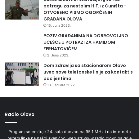
v
potragu za nestalim H.F. iz Čuništa -
e
OTVORENO PISMO OGORČENIH
n
GRAĐANA OLOVA
c
15. Juna 2023.
i
POZIV GRAĐANIMA NA DOBROVOLJNO
j
UČEŠĆE U POTRAZI ZA HAMIDOM
e
FERHATOVIĆEM
k
r
2. Juna 2023.
i
Dom zdravlja sa stacionarom Olovo
m
uveo nove telefonske linije za kontakt s
i
pacijentima
n
18. Januara 2022.
a
l
i
t
Radio Olovo
e
t
a
Program se emituje 24. sata dnevno na 95,1 MHz i na internetu
u
putem linka na našoj zvaničnoj web str www.radio.olovo.ba gdje