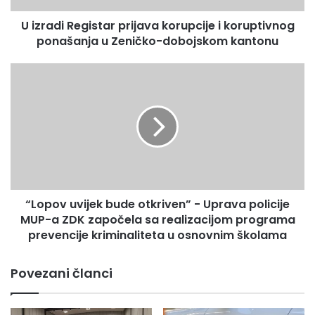
postupanja i efikasnijeg djelovanja policijskih
e
službenika na zaštiti lične i imovinske sigurnosti
U izradi Registar prijava korupcije i koruptivnog
g
građana i stvaranju visokog stepena bezbjednosti na
ponašanja u Zeničko-dobojskom kantonu
i
s
području našeg kantona.
t
“
a
L
Odsjek za odnose sa javnošću,
analitiku i planiranje
r
o
p
p
r
o
i
v
j
u
a
v
v
i
a
“Lopov uvijek bude otkriven” - Uprava policije
j
k
MUP-a ZDK započela sa realizacijom programa
e
o
k
prevencije kriminaliteta u osnovnim školama
r
b
u
u
Povezani članci
p
d
c
e
i
o