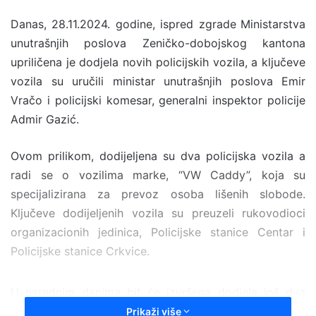
n
Danas, 28.11.2024. godine, i
spred zgrade
Ministarstva
d
unutrašnjih poslova Zeničko-dobojskog kantona
a
n
u
priličena
je dod
jela novih policijskih vozila
, a k
ljučeve
e
vozila su uručili ministar unutrašnjih poslova
Emir
m
Vračo i
policijski komesar, generalni inspektor policije
a
Admir Gazić
.
i
l
O
vom prilikom
,
dodijeljen
a su dva
policijska vozila a
radi se o vozilima marke, “VW Caddy”, koja su
specijalizirana za prevoz osoba lišenih slobode.
Ključeve dodijeljenih vozila su preuzeli rukovodioci
organizacionih jedinica, Policijske stanice Centar i
Policijske stanice Crkvice.
U narednim danima bit će izvršena dodjela još dva
nova policijska vozila za prevoz osoba lišenih slobode,
Prikaži više