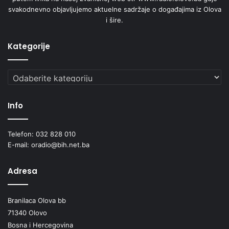
o
svakodnevno objavljujemo aktuelne sadržaje o događajima iz Olova
s
i šire.
n
o
v
Kategorije
n
i
Kategorije
m
š
k
Info
o
l
a
Telefon: 032 828 010
m
E-mail: oradio@bih.net.ba
a
Adresa
Branilaca Olova bb
71340 Olovo
Bosna i Hercegovina