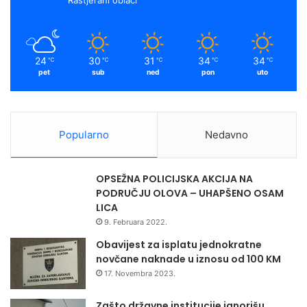
n
a
k
a
t
l
o
i
m
n
z
24
30
31
34
34
℃
℃
℃
℃
℃
u
a
pet
sub
ned
pon
uto
c
i
j
o
Popularno
Nedavno
m
p
r
OPSEŽNA POLICIJSKA AKCIJA NA
o
PODRUČJU OLOVA – UHAPŠENO OSAM
g
LICA
r
9. Februara 2022.
a
m
Obavijest za isplatu jednokratne
a
novčane naknade u iznosu od 100 KM
p
17. Novembra 2023.
r
e
Zašto državne institucije ignorišu