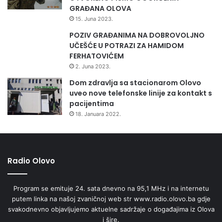
GRAĐANA OLOVA
15. Juna 2023.
POZIV GRAĐANIMA NA DOBROVOLJNO
UČEŠĆE U POTRAZI ZA HAMIDOM
FERHATOVIĆEM
2. Juna 2023.
Dom zdravlja sa stacionarom Olovo
uveo nove telefonske linije za kontakt s
pacijentima
18. Januara 2022.
Radio Olovo
Program se emituje 24. sata dnevno na 95,1 MHz i na internetu
putem linka na našoj zvaničnoj web str www.radio.olovo.ba gdje
svakodnevno objavljujemo aktuelne sadržaje o događajima iz Olova
i šire.