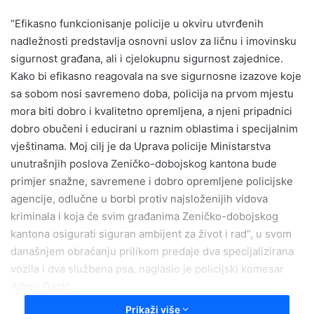
n
“Efikasno funkcionisanje policije u okviru utvrđenih
d
nadležnosti predstavlja osnovni uslov za ličnu i imovinsku
a
sigurnost građana, ali i cjelokupnu sigurnost zajednice.
n
Kako bi efikasno reagovala na sve sigurnosne izazove koje
e
sa sobom nosi savremeno doba, policija na prvom mjestu
m
a
mora biti dobro i kvalitetno opremljena, a njeni pripadnici
i
dobro obučeni i educirani u raznim oblastima i specijalnim
l
vještinama. Moj cilj je da Uprava policije Ministarstva
unutrašnjih poslova Zeničko-dobojskog kantona bude
primjer snažne, savremene i dobro opremljene policijske
agencije, odlučne u borbi protiv najsloženijih vidova
kriminala i koja će svim građanima Zeničko-dobojskog
kantona osigurati siguran ambijent za život i rad”, u svom
današnjem obraćanju prilikom predaje dva specijalizirana
vozila i dva službena psa, naglasio je policijski komesar
Admir Gazić.
Prikaži više