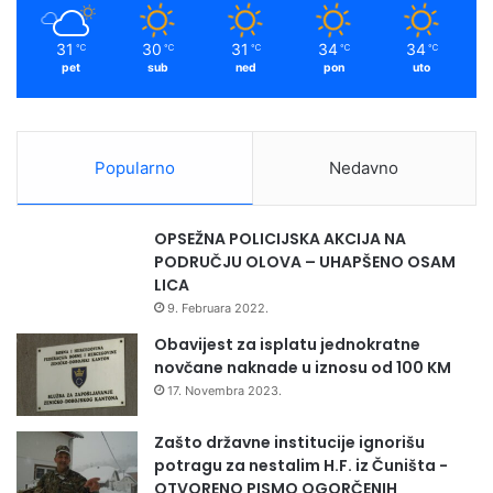
m
31
30
31
34
34
℃
℃
℃
℃
℃
pet
sub
ned
pon
uto
Popularno
Nedavno
OPSEŽNA POLICIJSKA AKCIJA NA
PODRUČJU OLOVA – UHAPŠENO OSAM
LICA
9. Februara 2022.
Obavijest za isplatu jednokratne
novčane naknade u iznosu od 100 KM
17. Novembra 2023.
Zašto državne institucije ignorišu
potragu za nestalim H.F. iz Čuništa -
OTVORENO PISMO OGORČENIH