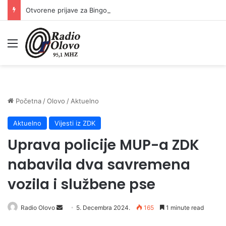
Otvorene prijave za Bingo Festival Fits: Odaberite outfit s omiljenim influencerom i zablistajte na Crvenom tepihu Sarajevo Film Festivala
Meni
Početna
/
Olovo
/
Aktuelno
Aktuelno
Vijesti iz ZDK
Uprava policije MUP-a ZDK
nabavila dva savremena
vozila i službene pse
Radio Olovo
S
5. Decembra 2024.
165
1 minute read
e