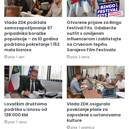
g
e
v
d
i
n
j
o
Vlada ZDK podržala
Otvorene prijave za Bingo
e
:
samozapošljavanje 97
Festival Fits: Odaberite
ć
n
pripadnika boračke
outfit s omiljenim
a
populacije – za 10 godina
influencerom i zablistajte
o
Odsjek za odnose sa javnošću,
analitiku i planiranje
podržano pokretanje 1.152
na Crvenom tepihu
O
v
mala biznisa
Sarajevo Film Festivala
l
o
o
g
prije 1 dan
prije 3 dana
v
o
o
d
i
š
n
j
i
Lovačkim društvima
Vlada ZDK osigurala
p
podrška u iznosu od
povećanje plaće za
a
138.000 KM
zaposlene u ustanovama
k
kulture
prije 7 dana
e
prije 1 sedmica