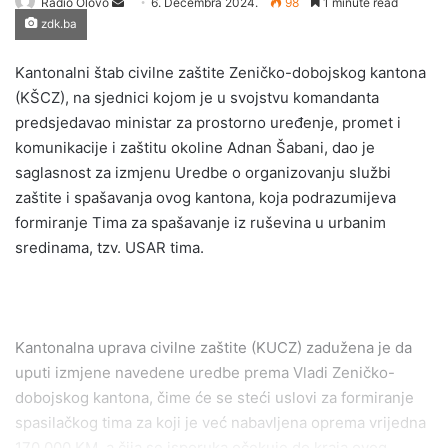
Radio Olovo
S
6. Decembra 2024.
98
1 minute read
zdk.ba
e
n
Kantonalni štab civilne zaštite Zeničko-dobojskog kantona
d
(KŠCZ), na sjednici kojom je u svojstvu komandanta
a
predsjedavao ministar za prostorno uređenje, promet i
n
komunikacije i zaštitu okoline Adnan Šabani, dao je
e
saglasnost za izmjenu Uredbe o organizovanju službi
m
a
zaštite i spašavanja ovog kantona, koja podrazumijeva
i
formiranje Tima za spašavanje iz ruševina u urbanim
l
sredinama, tzv. USAR tima.
Kantonalna uprava civilne zaštite (KUCZ) zadužena je da
uputi izmjene navedene uredbe prema Vladi Zeničko-
dobojskog kantona, čime će se steći uslovi za formiranje
spasilačkog tima za koji je već nabavljena oprema vrijedna
170.000 KM, a čija se isporuka očekuje do kraja ovog