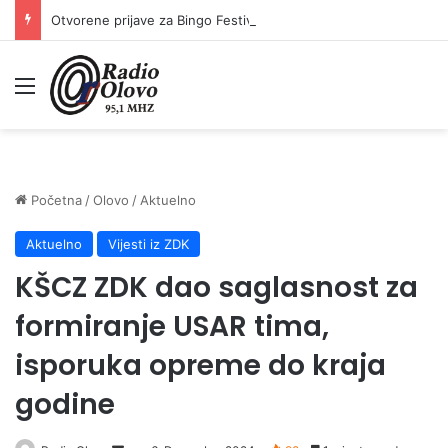
Otvorene prijave za Bingo Festival Fits: Odaberite outfit s omiljenim influencerom i zablistajte na Crvenom tepihu Sarajevo Film Festivala
Meni
Početna
/
Olovo
/
Aktuelno
Aktuelno
Vijesti iz ZDK
KŠCZ ZDK dao saglasnost za
formiranje USAR tima,
isporuka opreme do kraja
godine