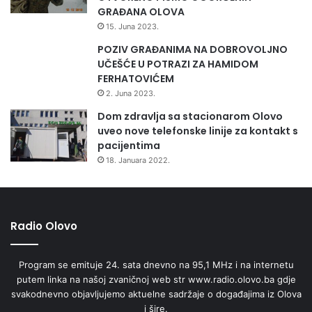
GRAĐANA OLOVA
15. Juna 2023.
POZIV GRAĐANIMA NA DOBROVOLJNO
UČEŠĆE U POTRAZI ZA HAMIDOM
FERHATOVIĆEM
2. Juna 2023.
Dom zdravlja sa stacionarom Olovo
uveo nove telefonske linije za kontakt s
pacijentima
18. Januara 2022.
Radio Olovo
Program se emituje 24. sata dnevno na 95,1 MHz i na internetu
putem linka na našoj zvaničnoj web str www.radio.olovo.ba gdje
svakodnevno objavljujemo aktuelne sadržaje o događajima iz Olova
i šire.