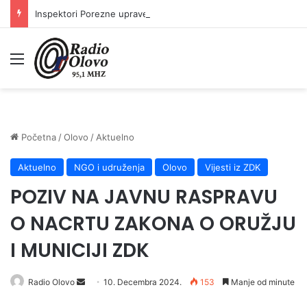
Inspektori Porezne uprave FBiH na području ZDK izvršili 24 inspekcijska nadzora
Meni
Početna
/
Olovo
/
Aktuelno
Aktuelno
NGO i udruženja
Olovo
Vijesti iz ZDK
POZIV NA JAVNU RASPRAVU
O NACRTU ZAKONA O ORUŽJU
I MUNICIJI ZDK
Radio Olovo
S
10. Decembra 2024.
153
Manje od minute
e