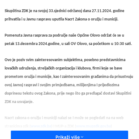
n
d
Skupština ZDK je na svojoj 33.sjednici održanoj dana 27.11.2024. godine
a
prihvatila
i
u Javnu raspravu uputila Nacrt Zakona o oružju
i
municiji.
n
e
Pomenuta Javna rasprava za područje naše
O
pćine Olovo
održat će se u
m
petak 13.decembra 2024.godine, u sali OV Olovo, sa početkom u 10:30 sati.
a
i
Ovo je poziv svim zainteresovanim subjektima, posebno predstavnicima
l
lovačkih udruženja, streljačkih organizacija
i
klubova, firmi koje se bave
prometom oružja
i
municije, kao I zainteresovanim građanima da prisustvuju
ovoj Javnoj raspravi
i
svojim primjedbama, mišljenjima I prijedlozima
doprinesu tekstu ovog Zakona, prije nego što ga predlagač dostavi Skupštini
ZDK na usvajanje.
Nacrt zakona o oružju
i
municiji nalazi se I može se pogledati na na web
stranicima zdk (
www.zdk.ba
) I MUP-a ZDK (
www.mupzdk.gov.ba
)
Prikaži više