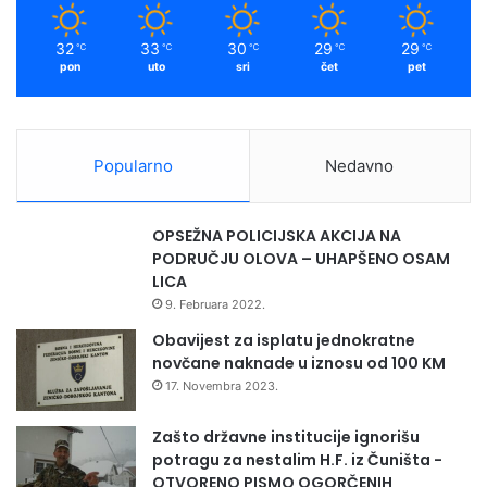
m
32
33
30
29
29
℃
℃
℃
℃
℃
pon
uto
sri
čet
pet
Popularno
Nedavno
OPSEŽNA POLICIJSKA AKCIJA NA
PODRUČJU OLOVA – UHAPŠENO OSAM
LICA
9. Februara 2022.
Obavijest za isplatu jednokratne
novčane naknade u iznosu od 100 KM
17. Novembra 2023.
Zašto državne institucije ignorišu
potragu za nestalim H.F. iz Čuništa -
OTVORENO PISMO OGORČENIH