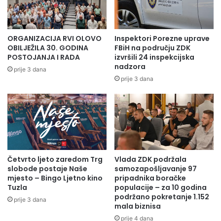
a
A
s
V
a
U
n
ORGANIZACIJA RVI OLOVO
Inspektori Porezne uprave
a
OBILJEŽILA 30. GODINA
FBiH na području ZDK
č
POSTOJANJA I RADA
izvršili 24 inspekcijska
e
nadzora
prije 3 dana
l
prije 3 dana
n
i
k
o
m
o
p
Četvrto ljeto zaredom Trg
Vlada ZDK podržala
ć
slobode postaje Naše
samozapošljavanje 97
i
mjesto – Bingo Ljetno kino
pripadnika boračke
n
Tuzla
populacije – za 10 godina
e
podržano pokretanje 1.152
prije 3 dana
O
mala biznisa
l
prije 4 dana