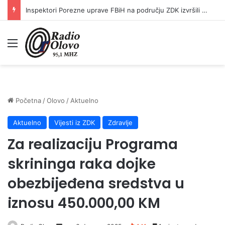
Inspektori Porezne uprave FBiH na području ZDK izvršili 24 inspekcijska nadzora
Meni
Početna
/
Olovo
/
Aktuelno
Aktuelno
Vijesti iz ZDK
Zdravlje
Za realizaciju Programa
skrininga raka dojke
obezbijeđena sredstva u
iznosu 450.000,00 KM