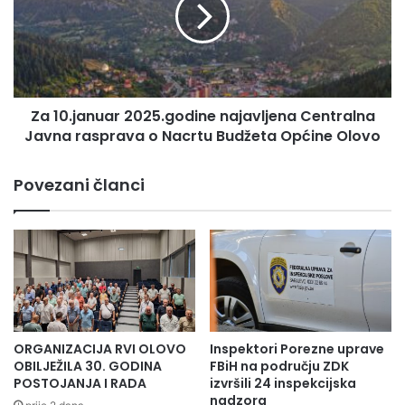
0
O
.
d
j
l
a
u
n
k
u
u
Za 10.januar 2025.godine najavljena Centralna
a
o
Javna rasprava o Nacrtu Budžeta Općine Olovo
r
u
2
t
0
Povezani članci
v
2
r
5
đ
.
i
g
v
o
a
d
n
i
j
n
u
e
ORGANIZACIJA RVI OLOVO
Inspektori Porezne uprave
t
n
OBILJEŽILA 30. GODINA
FBiH na području ZDK
e
a
POSTOJANJA I RADA
izvršili 24 inspekcijska
m
nadzora
j