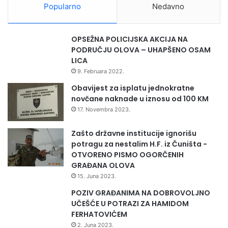
a
Popularno
Nedavno
O
p
ć
OPSEŽNA POLICIJSKA AKCIJA NA
i
PODRUČJU OLOVA – UHAPŠENO OSAM
n
LICA
e
9. Februara 2022.
O
l
Obavijest za isplatu jednokratne
o
novčane naknade u iznosu od 100 KM
v
17. Novembra 2023.
o
Zašto državne institucije ignorišu
potragu za nestalim H.F. iz Čuništa -
OTVORENO PISMO OGORČENIH
GRAĐANA OLOVA
15. Juna 2023.
POZIV GRAĐANIMA NA DOBROVOLJNO
UČEŠĆE U POTRAZI ZA HAMIDOM
FERHATOVIĆEM
2. Juna 2023.