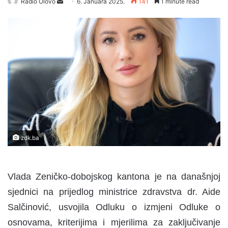
Radio Olovo
S
6. Januara 2025.
141
1 minute read
e
n
d
a
n
e
m
a
i
l
zdk.ba
Vlada Zeničko-dobojskog kantona je na današnjoj
sjednici na prijedlog ministrice zdravstva dr. Aide
Salčinović, usvojila Odluku o izmjeni Odluke o
osnovama, kriterijima i mjerilima za zaključivanje