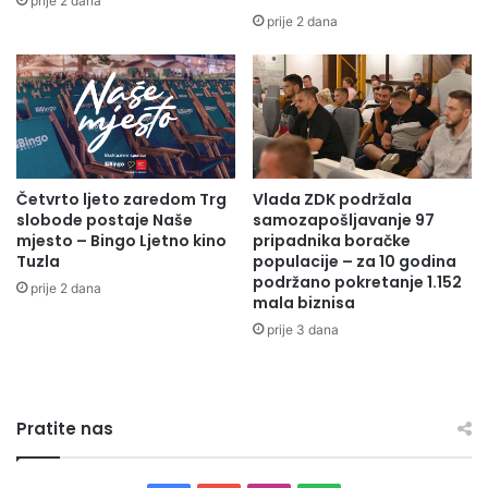
prije 2 dana
e
a
prije 2 dana
l
v
j
l
n
j
i
e
h
n
u
a
d
C
Četvrto ljeto zaredom Trg
Vlada ZDK podržala
r
e
slobode postaje Naše
samozapošljavanje 97
u
n
mjesto – Bingo Ljetno kino
pripadnika boračke
ž
t
Tuzla
populacije – za 10 godina
e
r
podržano pokretanje 1.152
prije 2 dana
n
a
mala biznisa
j
l
prije 3 dana
a
n
k
a
u
J
l
a
Pratite nas
t
v
u
n
r
a