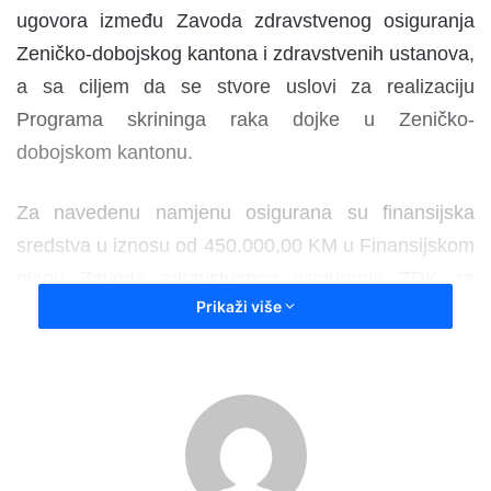
ugovora između Zavoda zdravstvenog osiguranja
Zeničko-dobojskog kantona i zdravstvenih ustanova,
a sa ciljem da se stvore uslovi za realizaciju
Programa skrininga raka dojke u Zeničko-
dobojskom kantonu.
Za navedenu namjenu osigurana su finansijska
sredstva u iznosu od 450.000,00 KM u Finansijskom
planu Zavoda zdravstvenog osiguranja ZDK za
Prikaži više
2025. godinu.
-Radi se o Programu koji je sačinio JU Institut za
zdravlje i sigurnost hrane Zenica, a obzirom da je
riječ o preventivi gdje očekujemo otkrivanje bolesti u
ranoj fazi što u konačnici znači spašavanje života