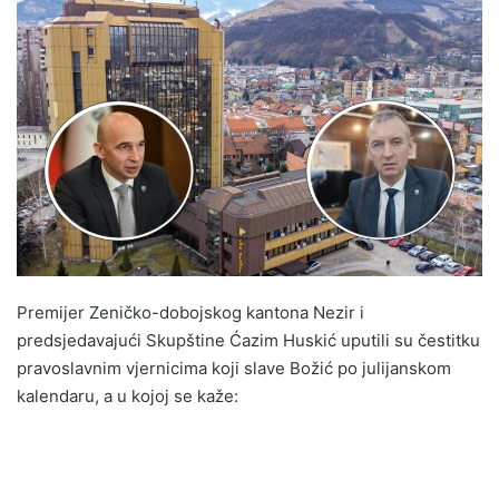
n
d
a
n
e
m
a
i
l
Premijer Zeničko-dobojskog kantona Nezir i
predsjedavajući Skupštine Ćazim Huskić uputili su čestitku
pravoslavnim vjernicima koji slave Božić po julijanskom
kalendaru, a u kojoj se kaže: