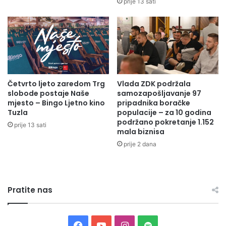
prije 13 sati
n
E
a
L
J
A
a
B
v
O
n
R
a
A
r
Četvrto ljeto zaredom Trg
Vlada ZDK podržala
T
slobode postaje Naše
samozapošljavanje 97
a
A
mjesto – Bingo Ljetno kino
pripadnika boračke
s
I
Tuzla
populacije – za 10 godina
p
O
podržano pokretanje 1.152
r
prije 13 sati
D
mala biznisa
a
L
prije 2 dana
v
U
a
C
o
I
N
O
a
Pratite nas
Z
c
O
r
N
t
A
F
Y
I
S