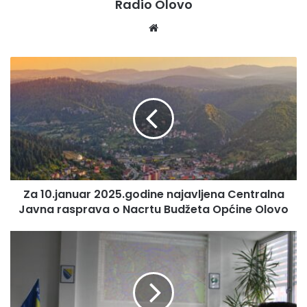
Radio Olovo
We
bsi
te
Z
a
1
0
.
j
a
n
u
Za 10.januar 2025.godine najavljena Centralna
a
Javna rasprava o Nacrtu Budžeta Općine Olovo
r
2
0
O
2
D
5
R
.
Ž
g
A