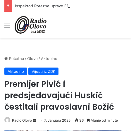
Inspektori Porezne uprave FBiH na području ZDK izvršili 24 inspekcijska nadzora
Meni
Početna
/
Olovo
/
Aktuelno
Aktuelno
Vijesti iz ZDK
Premijer Pivić i
predsjedavajući Huskić
čestitali pravoslavni Božić
Radio Olovo
S
7. Januara 2025.
36
Manje od minute
e