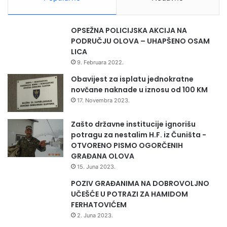
E
N
I
OPSEŽNA POLICIJSKA AKCIJA NA
V
PODRUČJU OLOVA – UHAPŠENO OSAM
I
LICA
R
9. Februara 2022.
Obavijest za isplatu jednokratne
novčane naknade u iznosu od 100 KM
17. Novembra 2023.
Zašto državne institucije ignorišu
potragu za nestalim H.F. iz Čuništa -
OTVORENO PISMO OGORČENIH
GRAĐANA OLOVA
15. Juna 2023.
POZIV GRAĐANIMA NA DOBROVOLJNO
UČEŠĆE U POTRAZI ZA HAMIDOM
FERHATOVIĆEM
2. Juna 2023.