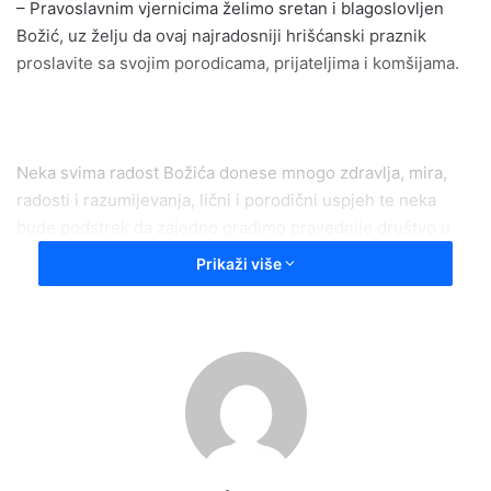
– Pravoslavnim vjernicima želimo sretan i blagoslovljen
Božić, uz želju da ovaj najradosniji hrišćanski praznik
proslavite sa svojim porodicama, prijateljima i komšijama.
Neka svima radost Božića donese mnogo zdravlja, mira,
radosti i razumijevanja, lični i porodični uspjeh te neka
bude podstrek da zajedno gradimo pravednije društvo u
kojem ćemo živjeti u slozi i blagostanju.
Prikaži više
Press služba