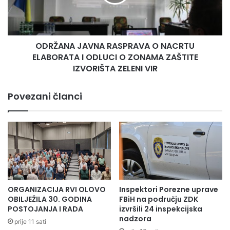
o
N
d
A
i
J
n
A
e
ODRŽANA JAVNA RASPRAVA O NACRTU
V
n
ELABORATA I ODLUCI O ZONAMA ZAŠTITE
N
a
A
IZVORIŠTA ZELENI VIR
j
R
a
A
Povezani članci
v
S
l
P
j
R
e
A
n
V
a
A
C
O
e
N
n
A
ORGANIZACIJA RVI OLOVO
Inspektori Porezne uprave
t
C
OBILJEŽILA 30. GODINA
FBiH na području ZDK
r
R
POSTOJANJA I RADA
izvršili 24 inspekcijska
a
T
nadzora
prije 11 sati
l
U