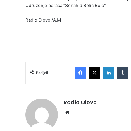
Udruženje boraca “Senahid Bolić Bolo”.
Radio Olovo /A.M
Facebook
X
LinkedIn
Tumblr
Podijeli
Radio Olovo
We
bsi
te