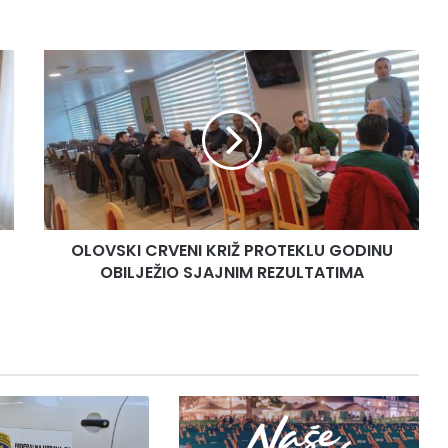
O
L
O
V
S
K
I
C
R
OLOVSKI CRVENI KRIŽ PROTEKLU GODINU
V
OBILJEŽIO SJAJNIM REZULTATIMA
E
N
I
K
R
I
Ž
P
R