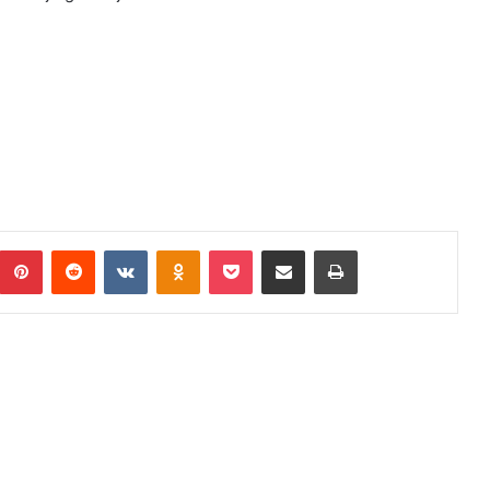
Pinterest
Reddit
VKontakte
Odnoklassniki
Pocket
Podijeli putem Emaila
Print