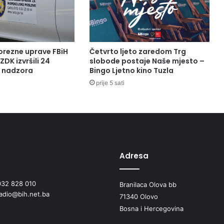
O
T
E
K
L
orezne uprave FBiH
Četvrto ljeto zaredom Trg
U
ZDK izvršili 24
slobode postaje Naše mjesto –
G
a nadzora
Bingo Ljetno kino Tuzla
O
prije 5 sati
D
I
N
U
O
B
I
Adresa
L
J
032 828 010
E
Branilaca Olova bb
radio@bih.net.ba
Ž
71340 Olovo
I
Bosna i Hercegovina
O