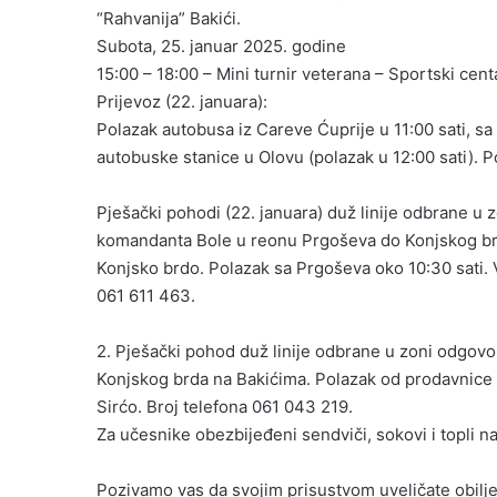
“Rahvanija” Bakići.
Subota, 25. januar 2025. godine
15:00 – 18:00 – Mini turnir veterana – Sportski cent
Prijevoz (22. januara):
Polazak autobusa iz Careve Ćuprije u 11:00 sati, sa 
autobuske stanice u Olovu (polazak u 12:00 sati). 
Pješački pohodi (22. januara) duž linije odbrane u 
komandanta Bole u reonu Prgoševa do Konjskog brd
Konjsko brdo. Polazak sa Prgoševa oko 10:30 sati. 
061 611 463.
2. Pješački pohod duž linije odbrane u zoni odgovo
Konjskog brda na Bakićima. Polazak od prodavnice n
Sirćo. Broj telefona 061 043 219.
Za učesnike obezbijeđeni sendviči, sokovi i topli n
Pozivamo vas da svojim prisustvom uveličate obilj