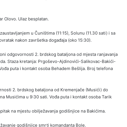
ar Olovo. Ulaz besplatan.
zaustavljanjem u Čuništima (11:15), Solunu (11.30 sati) i sa
Povratak nakon završetka događaja (oko 15:30).
zoni odgovornosti 2. brdskog bataljona od mjesta ranjavanja
a. Staza kretanja: Prgoševo-Ajdinovići-Salikovac-Bakići-
Vođa puta i kontakt osoba Behadem Bešlija. Broj telefona
rnosti 2. brdskog bataljona od Kremenjače (Musići) do
a Musićima u 9:30 sati. Vođa puta i kontakt osoba Tarik
apitak na mjestu obilježavanja godišnjice na Bakićima.
ežavanje godišnjice smrti komandanta Bole.