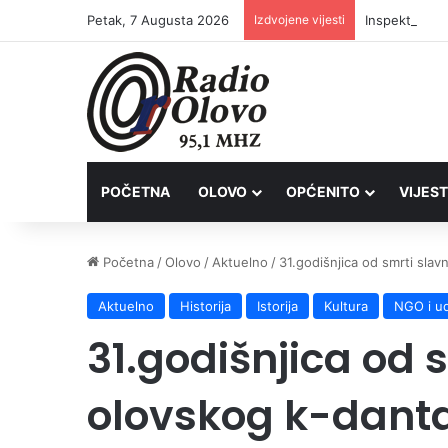
Petak, 7 Augusta 2026
Izdvojene vijesti
Inspektori Po
POČETNA
OLOVO
OPĆENITO
VIJEST
Početna
/
Olovo
/
Aktuelno
/
31.godišnjica od smrti sla
Aktuelno
Historija
Istorija
Kultura
NGO i u
31.godišnjica od 
olovskog k-danta