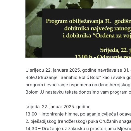
U srijedu 22. januara 2025. godine navršava se 31.
Bole.Udruženje “Senahid Bolić Bolo” kao i svake go
program i evociranje uspomena na dane herojskog
Bolom .U nastavku teksta donosimo vam program ob
srijeda, 22. januar 2025. godine
13:00 – Intoniranje himne, polaganje cvijeća i odav
2. pješadijskog (rendžerskog) puka Oružanih snaga
14:30 – Druženje uz zakusku u prostorijama Mjesne