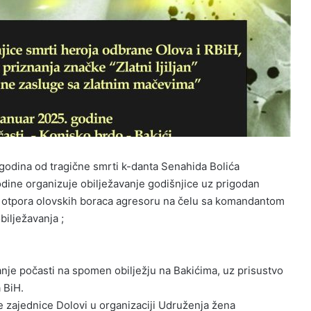
 godina od tragične smrti k-danta Senahida Bolića
dine organizuje obilježavanje godišnjice uz prigodan
 otpora olovskih boraca agresoru na čelu sa komandantom
ilježavanja ;
anje počasti na spomen obilježju na Bakićima, uz prisustvo
 BiH.
 zajednice Dolovi u organizaciji Udruženja žena