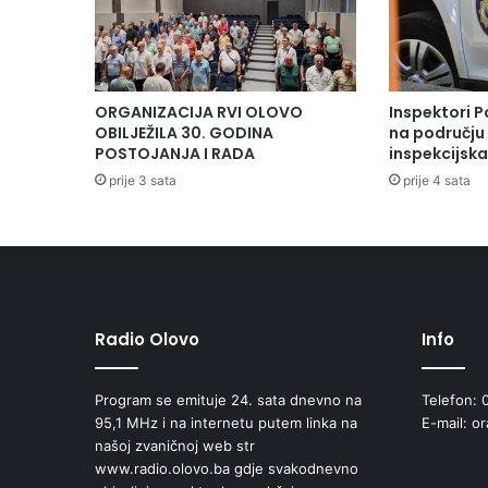
p
o
l
o
ž
ORGANIZACIJA RVI OLOVO
Inspektori P
i
OBILJEŽILA 30. GODINA
na području 
l
POSTOJANJA I RADA
inspekcijsk
i
prije 3 sata
prije 4 sata
s
v
e
č
a
n
u
Radio Olovo
Info
z
a
Program se emituje 24. sata dnevno na
Telefon: 
k
95,1 MHz i na internetu putem linka na
E-mail: o
l
našoj zvaničnoj web str
e
www.radio.olovo.ba gdje svakodnevno
t