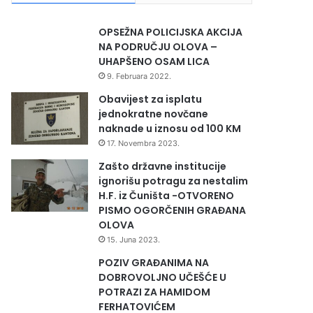
OPSEŽNA POLICIJSKA AKCIJA
NA PODRUČJU OLOVA –
UHAPŠENO OSAM LICA
9. Februara 2022.
Obavijest za isplatu
jednokratne novčane
naknade u iznosu od 100 KM
17. Novembra 2023.
Zašto državne institucije
ignorišu potragu za nestalim
H.F. iz Čuništa -OTVORENO
PISMO OGORČENIH GRAĐANA
OLOVA
15. Juna 2023.
POZIV GRAĐANIMA NA
DOBROVOLJNO UČEŠĆE U
POTRAZI ZA HAMIDOM
FERHATOVIĆEM