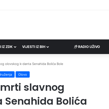
rezne uprave FBiH na području ZDK izvršili 24 inspekcijska nadzora
I IZ ZDK
VIJESTI IZ BIH
RADIO UŽIVO
vnog olovskog k-danta Senahida Bolića Bole
druženja
Olovo
smrti slavnog
 Senahida Bolića