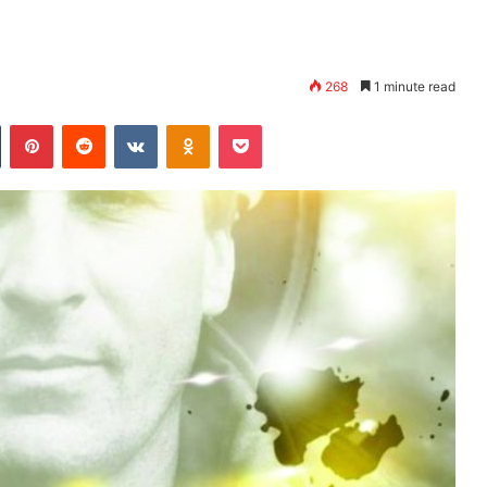
268
1 minute read
Tumblr
Pinterest
Reddit
VKontakte
Odnoklassniki
Pocket