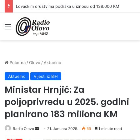
Lovačkim društvima podrška u iznosu od 138.000 KM
Meni
Početna
/
Olovo
/
Aktuelno
Aktuelno
Vijesti iz BiH
Ministar Hrnjić: Za
poljoprivredu u 2025. godini
planirano 183 miliona KM
Radio Olovo
S
21. Januara 2025.
59
1 minute read
e