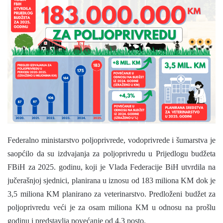
n
d
a
n
e
m
a
i
l
Federalno ministarstvo poljoprivrede, vodoprivrede i šumarstva je
saopćilo da su izdvajanja za poljoprivredu u Prijedlogu budžeta
FBiH za 2025. godinu, koji je Vlada Federacije BiH utvrdila na
jučerašnjoj sjednici, planirana u iznosu od 183 miliona KM dok je
3,5 miliona KM planirano za veterinarstvo. Predloženi budžet za
poljoprivredu veći je za osam miliona KM u odnosu na prošlu
godinu i predstavlja povećanje od 4,3 posto.