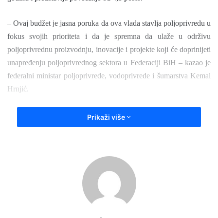
– Ovaj budžet je jasna poruka da ova vlada stavlja poljoprivredu u
fokus svojih prioriteta i da je spremna da ulaže u održivu
poljoprivrednu proizvodnju, inovacije i projekte koji će doprinijeti
unapređenju poljoprivrednog sektora u Federaciji BiH – kazao je
federalni ministar poljoprivrede, vodoprivrede i šumarstva Kemal
Hrnjić.
Naglasio je da će Parlament Federacije BiH utvrditi konačan
Prikaži više
budžet, te izrazio očekivanja da će navedeno biti realizirano do
kraja januara.
– Kontinuirano povećanje izdvajanja za poljoprivredu jasno
pokazuje odlučnost da ulažemo u sektor koji je jedan od ključnih
za ekonomsku stabilnost, proizvodnju hrane i razvoj ruralnih
područja. Povećanje iznosa sredstava omogućilo je jaču podršku