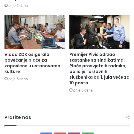
f
E
prije 2 dana
e
S
n
T
o
I
m
V
e
A
n
L
?
A
Vlada ZDK osigurala
Premijer Pivić održao
"
povećanje plaće za
sastanke sa sindikatima:
M
zaposlene u ustanovama
Plaće prosvjetnih radnika,
A
kulture
policije i državnih
L
službenika od 1. jula veće za
prije 6 dana
I
10 posto
Š
prije 6 dana
L
A
G
E
Pratite nas
R
2
0