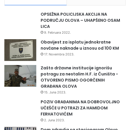
v
u
o
U
OPSEŽNA POLICIJSKA AKCIJA NA
p
PODRUČJU OLOVA – UHAPŠENO OSAM
r
LICA
a
9. Februara 2022.
v
i
Obavijest za isplatu jednokratne
p
novčane naknade u iznosu od 100 KM
o
17. Novembra 2023.
l
i
Zašto državne institucije ignorišu
c
potragu za nestalim H.F. iz Čuništa -
i
OTVORENO PISMO OGORČENIH
j
GRAĐANA OLOVA
e
15. Juna 2023.
M
POZIV GRAĐANIMA NA DOBROVOLJNO
U
UČEŠĆE U POTRAZI ZA HAMIDOM
P
FERHATOVIĆEM
-
a
2. Juna 2023.
Z
Dom zdravlja sa stacionarom Olovo