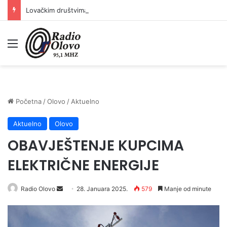
Lovačkim društvima podrška u iznosu od 138.000 KM
Meni
Početna
/
Olovo
/
Aktuelno
Aktuelno
Olovo
OBAVJEŠTENJE KUPCIMA
ELEKTRIČNE ENERGIJE
Radio Olovo
S
28. Januara 2025.
579
Manje od minute
e
n
d