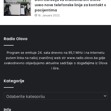
D
uveo nove telefonske linije za kontakt s
K
pacijentima
18. Januara 2022.
Radio Olovo
Program se emituje 24. sata dnevno na 95,1 MHz i na internetu
putem linka na našoj zvaničnoj web str www.radio.olovo.ba gdje
svakodnevno objavljujemo aktuelne sadržaje o događajima iz Olova
i šire.
Kategorije
Kategorije
Info