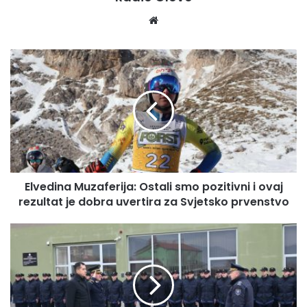
We
bsi
te
E
l
v
e
d
i
n
a
M
Elvedina Muzaferija: Ostali smo pozitivni i ovaj
u
rezultat je dobra uvertira za Svjetsko prvenstvo
z
a
f
N
e
a
r
k
i
o
j
n
a
o