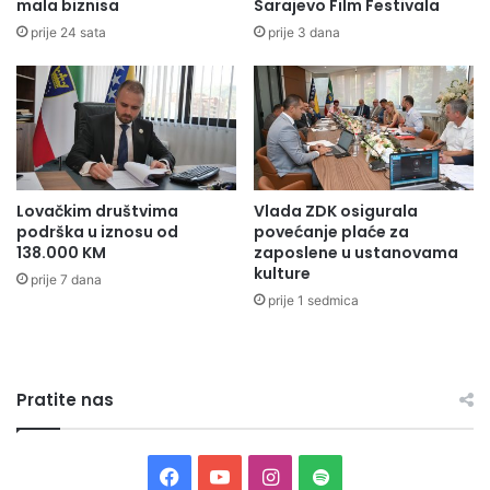
mala biznisa
Sarajevo Film Festivala
v
e
a
m
prije 24 sata
prije 3 dana
j
i
r
j
e
i
z
F
u
M
l
U
t
P
Lovačkim društvima
Vlada ZDK osigurala
a
-
podrška u iznosu od
povećanje plaće za
t
a
138.000 KM
zaposlene u ustanovama
j
1
kulture
prije 7 dana
e
0
prije 1 sedmica
d
0
o
k
b
a
r
d
a
Pratite nas
e
u
t
v
a
e
z
F
Y
I
S
r