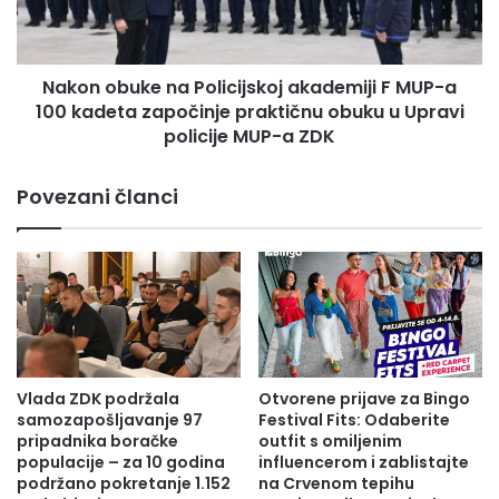
:
b
O
u
s
k
t
Nakon obuke na Policijskoj akademiji F MUP-a
e
a
100 kadeta započinje praktičnu obuku u Upravi
n
l
a
policije MUP-a ZDK
i
P
s
o
Povezani članci
m
l
o
i
p
c
o
i
z
j
i
s
t
k
i
o
v
j
Vlada ZDK podržala
Otvorene prijave za Bingo
n
a
samozapošljavanje 97
Festival Fits: Odaberite
i
k
pripadnika boračke
outfit s omiljenim
i
a
populacije – za 10 godina
influencerom i zablistajte
o
podržano pokretanje 1.152
na Crvenom tepihu
d