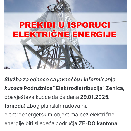
a
n
e
m
a
i
l
Slu
ž
ba
za
odnose
sa
javno
šć
u
i
informisanje
kupaca
Podružnice“
Elektrodistribucija
”
Zenica
,
obavje
š
tava kupce
da će dana
29.01.2025.
(srijeda)
zbog planskih radova na
elektroenergetskim objektima bez električne
energije biti sljedeća
područja
ZE-DO kantona: