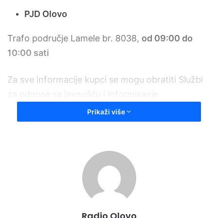
PJD Olovo
Trafo područje Lamele br. 8038,
od 09:00 do
10:00 sati
Za sve informacije kupci se mogu obratiti Službi
za odnose sa javnošću i informisanje
Prikaži više
kupaca:
područje ZE-DO kantona n
a broj telefona 080
020 132
Rukovodilac službe
Radio Olovo
Dženana Skomorac