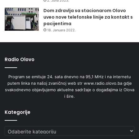
2. Juna 2023.
e
Dom zdravlja sa stacionarom Olovo
o
uveo nove telefonske linije za kontakt s
p
pacijentima
o
18. Januara 2022.
r
a
v
k
Radio Olovo
u
o
d
Program se emituje 24. sata dnevno na 95,1 MHz i na internetu
p
putem linka na našoj zvaničnoj web str www.radio.olovo.ba gdje
o
svakodnevno objavljujemo aktuelne sadržaje o događajima iz Olova
p
i šire.
l
a
v
Kategorije
a
u
Kategorije
B
i