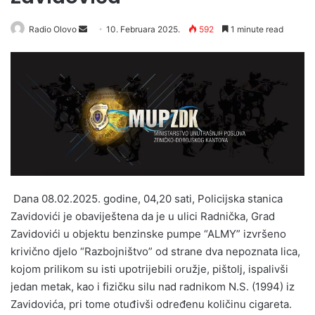
Radio Olovo
S
10. Februara 2025.
592
1 minute read
e
n
d
a
n
e
m
a
i
Dana 08.02.2025. godine, 04,20 sati, Policijska stanica
l
Zavidovići je obaviještena da je u ulici Radnička, Grad
Zavidovići u objektu benzinske pumpe “ALMY” izvršeno
krivično djelo “Razbojništvo” od strane dva nepoznata lica,
kojom prilikom su isti upotrijebili oružje, pištolj, ispalivši
jedan metak, kao i fizičku silu nad radnikom N.S. (1994) iz
Zavidovića, pri tome otuđivši određenu količinu cigareta.