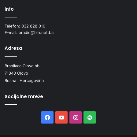
H
Info
“
Telefon: 032 828 010
E-mail: oradio@bih.net.ba
Adresa
Branilaca Olova bb
71340 Olovo
Bosna i Hercegovina
Socijalne mreže
Facebook
YouTube
Instagram
Spotify