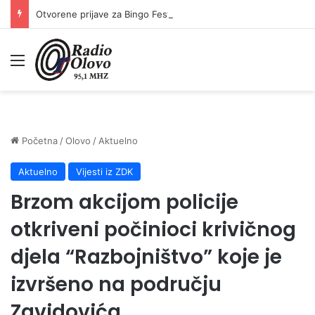
Otvorene prijave za Bingo Festival Fits: Odaberite outfit s omiljenim influencerom i zablistajte na Crvenom tepihu Sarajevo Film Festivala
Meni
Početna
/
Olovo
/
Aktuelno
Aktuelno
Vijesti iz ZDK
Brzom akcijom policije
otkriveni počinioci krivičnog
djela “Razbojništvo” koje je
izvršeno na području
Zavidovića