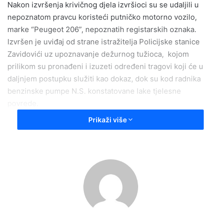
Nakon izvršenja krivičnog djela izvršioci su se udaljili u
nepoznatom pravcu koristeći putničko motorno vozilo,
marke “Peugeot 206”, nepoznatih registarskih oznaka.
Izvršen je uviđaj od strane istražitelja Policijske stanice
Zavidovići uz upoznavanje dežurnog tužioca, kojom
prilikom su pronađeni i izuzeti određeni tragovi koji će u
daljnjem postupku služiti kao dokaz, dok su kod radnika
benzinske pumpe N.S. konstatovane lake tjelesne
povrede.
Prikaži više
Istog dana, oko 05,35 sati, policijski službenici su
obaviješteni da se u rijeci Krivaja u mjestu Skroze, Grad
Zavidovići nalazi putničko vozilo prevrnuto na krov.
Izvršenim provjerama utvrđeno je da se radi o vozilu koje
je korišteno u naprijed opisanom krivičnom djelu, a u istom
je pronađena određena količina otuđenih cigareta. Na licu