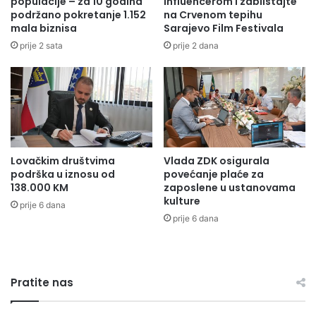
populacije – za 10 godina
influencerom i zablistajte
r
podržano pokretanje 1.152
na Crvenom tepihu
u
mala biznisa
Sarajevo Film Festivala
o
s
g
t
Odsjek za odnose sa javnošću,
prije 2 sata
prije 2 dana
r
a
a
m
analitiku i planiranje
m
b
a
e
r
n
o
i
b
h
Lovačkim društvima
Vlada ZDK osigurala
n
o
podrška u iznosu od
povećanje plaće za
i
b
138.000 KM
zaposlene u ustanovama
h
j
kulture
prije 6 dana
r
e
prije 6 dana
e
k
z
a
e
t
r
a
v
Pratite nas
u
i
o
Z
k