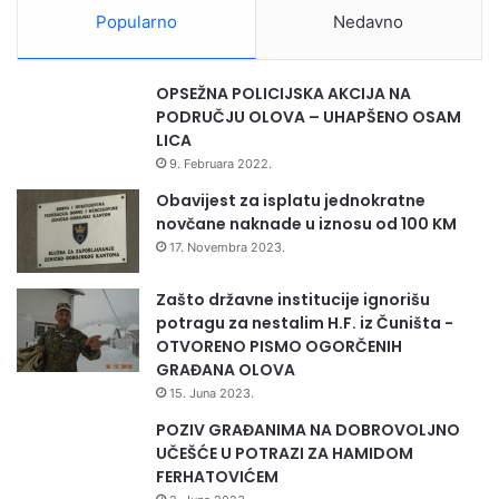
n
e
Popularno
Nedavno
a
d
2
n
0
o
OPSEŽNA POLICIJSKA AKCIJA NA
2
g
PODRUČJU OLOVA – UHAPŠENO OSAM
5
„
LICA
.
E
9. Februara 2022.
–
U
2
p
Obavijest za isplatu jednokratne
0
r
novčane naknade u iznosu od 100 KM
3
o
17. Novembra 2023.
0
j
.
e
Zašto državne institucije ignorišu
g
k
potragu za nestalim H.F. iz Čuništa -
o
t
OTVORENO PISMO OGORČENIH
d
a
GRAĐANA OLOVA
i
p
15. Juna 2023.
n
o
a
POZIV GRAĐANIMA NA DOBROVOLJNO
d
UČEŠĆE U POTRAZI ZA HAMIDOM
r
FERHATOVIĆEM
š
k